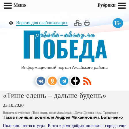
Меню
Рубрики
П
16+
Версия для слабовидящих
pobeda-aksay.ru
ОБЕДА
Информационный портал Аксайского района
«Тише едешь – дальше будешь»
23.10.2020
Новость в рубрике:
«Твои люди, земля Аксайская»
,
Даты
,
Дорога и мы
,
Транспорт
Таков принцип водителя Андрея Михайловича Батыченко
Половина пятого утра.
В это время добрая
половина города еще