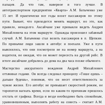
пальцев. Да что там, наверное и того лучше. В
автотранспортном предприятии «Кварта» А.М. Батыченко уже
15 лет. И практически все годы возит пассажиров по этому
пути. Бывает, что приходится менять маршрут, но это, как
правило, ненадолго. Аксайчане уже привыкли видеть Андрея
Михайловича на этом маршруте. Однажды произошел забавный
случай. А.М. Батыченко стал возить пассажиров в п. Щепкин.
По привычке люди зашли в автобус и поехали. Уже в пути
выяснилось, что они посмотрели не на номер маршрута, а на
водителя, не ожидая, что он может пересесть на другой рейс. В
итоге аксайчане добрались до дома на два часа позже обычного.
Мастерство аккуратного вождения Андрей Михайлович
оттачивал годами. Он всегда следовал принципу «Тише едешь –
дальше будешь», понимая, что он несет ответственность за
чужие жизни. Его автобус не превышает скоростной режим, не
торопится нагнать время, если по каким-то причинам пришлось
отстать от графика. Всегда и везде необходимо быть спокойным,
уравновешенным, выполнять работу на совесть – считает А.М.