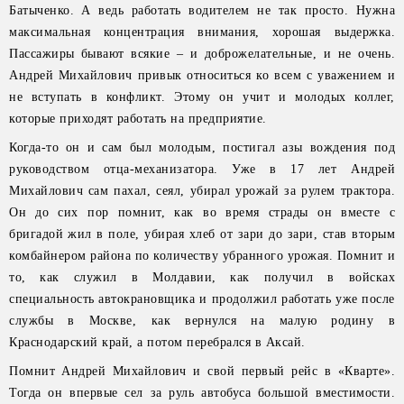
Батыченко. А ведь работать водителем не так просто. Нужна
максимальная концентрация внимания, хорошая выдержка.
Пассажиры бывают всякие – и доброжелательные, и не очень.
Андрей Михайлович привык относиться ко всем с уважением и
не вступать в конфликт. Этому он учит и молодых коллег,
которые приходят работать на предприятие.
Когда-то он и сам был молодым, постигал азы вождения под
руководством отца-механизатора. Уже в 17 лет Андрей
Михайлович сам пахал, сеял, убирал урожай за рулем трактора.
Он до сих пор помнит, как во время страды он вместе с
бригадой жил в поле, убирая хлеб от зари до зари, став вторым
комбайнером района по количеству убранного урожая. Помнит и
то, как служил в Молдавии, как получил в войсках
специальность автокрановщика и продолжил работать уже после
службы в Москве, как вернулся на малую родину в
Краснодарский край, а потом перебрался в Аксай.
Помнит Андрей Михайлович и свой первый рейс в «Кварте».
Тогда он впервые сел за руль автобуса большой вместимости.