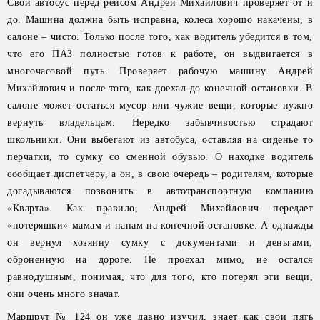
Свой автобус перед рейсом Андрей Михайлович проверяет от и
до. Машина должна быть исправна, колеса хорошо накачены, в
салоне – чисто. Только после того, как водитель убедится в том,
что его ПАЗ полностью готов к работе, он выдвигается в
многочасовой путь. Проверяет рабочую машину Андрей
Михайлович и после того, как доехал до конечной остановки. В
салоне может остаться мусор или чужие вещи, которые нужно
вернуть владельцам. Нередко забывчивостью страдают
школьники. Они выбегают из автобуса, оставляя на сиденье то
перчатки, то сумку со сменной обувью. О находке водитель
сообщает диспетчеру, а он, в свою очередь – родителям, которые
догадываются позвонить в автотранспортную компанию
«Кварта». Как правило, Андрей Михайлович передает
«потеряшки» мамам и папам на конечной остановке. А однажды
он вернул хозяину сумку с документами и деньгами,
оброненную на дороге. Не проехал мимо, не остался
равнодушным, понимая, что для того, кто потерял эти вещи,
они очень много значат.
Маршрут № 124 он уже давно изучил, знает как свои пять