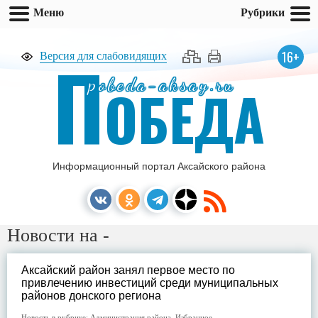
Меню
Рубрики
П
16+
Версия для слабовидящих
pobeda-aksay.ru
ОБЕДА
Информационный портал Аксайского района
Новости на -
Аксайский район занял первое место по
привлечению инвестиций среди муниципальных
районов донского региона
Новость в рубрике:
Администрация района
,
Избранное