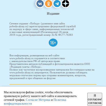
Издание
Сетевое издание «Победа» (доменное имя сайта
pobeda-aksay.ru) зарегистрировано федеральной службой
по надзору в сфере связи, информационных технологий
и массовых коммуникаций (Роскомнадзор) 26 июля
2019 года, регистрационный номер Эл № ФС77-76383
16+
Вся информация, размещенная на веб-сайте
www.pobeda-aksay.ru охраняется в соответствии
с законодательством РФ об авторском праве.
Представителем авторов публикаций и фотоматериалов является ООО
«Редакция газеты «Победа».
Полное или частичное воспроизведение материалов без гиперрассылки на
www.pobeda-aksay.ru запрещается. Пользователи должны соблюдать
морально-этические нормы при отправке комментариев, вопросов,
предложений и при общении на форуме
ПОБЕДА © 2010-2026
Мы используем файлы cookie, чтобы обеспечивать
Я
правильную работу нашего веб-сайта и анализировать
согласен/
сетевой трафик.
Согласие Метрика
и
Политика
согласна
Редизайн и доработка сайта -
ООО "Проводник"
конфиденциальности