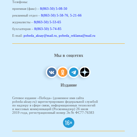
Телефоны:
приемная (факс) –
8(863-50) 5-08-50
рекламный отдел –
8(863-50) 5-58-76
,
5-21-66
журналисты –
8(863-50) 5-53-65
бухгалтерия –
8(863-50) 5-74-85
E-mail:
pobeda_aksay@mail.ru
,
pobeda_reklama@mail.ru
Мы в соцсетях
Издание
Сетевое издание «Победа» (доменное имя сайта
pobeda-aksay.ru) зарегистрировано федеральной службой
по надзору в сфере связи, информационных технологий
и массовых коммуникаций (Роскомнадзор) 26 июля
2019 года, регистрационный номер Эл № ФС77-76383
16+