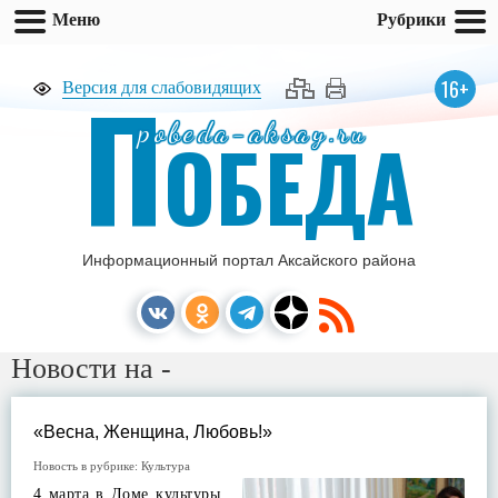
Меню
Рубрики
П
16+
Версия для слабовидящих
pobeda-aksay.ru
ОБЕДА
Информационный портал Аксайского района
Новости на -
«Весна, Женщина, Любовь!»
Новость в рубрике:
Культура
4 марта в Доме культуры