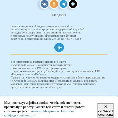
Издание
Сетевое издание «Победа» (доменное имя сайта
pobeda-aksay.ru) зарегистрировано федеральной службой
по надзору в сфере связи, информационных технологий
и массовых коммуникаций (Роскомнадзор) 26 июля
2019 года, регистрационный номер Эл № ФС77-76383
16+
Вся информация, размещенная на веб-сайте
www.pobeda-aksay.ru охраняется в соответствии
с законодательством РФ об авторском праве.
Представителем авторов публикаций и фотоматериалов является ООО
«Редакция газеты «Победа».
Полное или частичное воспроизведение материалов без гиперрассылки на
www.pobeda-aksay.ru запрещается. Пользователи должны соблюдать
морально-этические нормы при отправке комментариев, вопросов,
предложений и при общении на форуме
ПОБЕДА © 2010-2026
Мы используем файлы cookie, чтобы обеспечивать
Я
правильную работу нашего веб-сайта и анализировать
согласен/
сетевой трафик.
Согласие Метрика
и
Политика
согласна
Редизайн и доработка сайта -
ООО "Проводник"
конфиденциальности