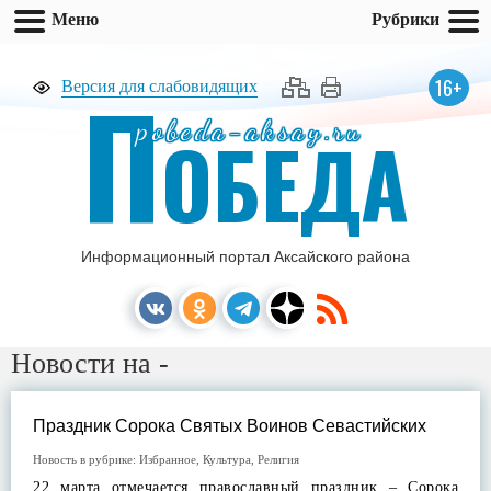
Меню
Рубрики
П
16+
Версия для слабовидящих
pobeda-aksay.ru
ОБЕДА
Информационный портал Аксайского района
Новости на -
Праздник Сорока Святых Воинов Севастийских
Новость в рубрике:
Избранное
,
Культура
,
Религия
22 марта отмечается православный праздник – Сорока