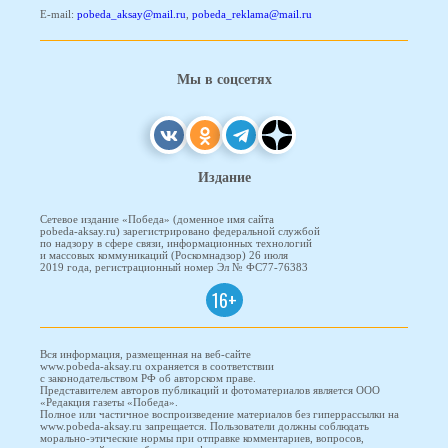
E-mail:
pobeda_aksay@mail.ru
,
pobeda_reklama@mail.ru
Мы в соцсетях
Издание
Сетевое издание «Победа» (доменное имя сайта
pobeda-aksay.ru) зарегистрировано федеральной службой
по надзору в сфере связи, информационных технологий
и массовых коммуникаций (Роскомнадзор) 26 июля
2019 года, регистрационный номер Эл № ФС77-76383
16+
Вся информация, размещенная на веб-сайте
www.pobeda-aksay.ru охраняется в соответствии
с законодательством РФ об авторском праве.
Представителем авторов публикаций и фотоматериалов является ООО
«Редакция газеты «Победа».
Полное или частичное воспроизведение материалов без гиперрассылки на
www.pobeda-aksay.ru запрещается. Пользователи должны соблюдать
морально-этические нормы при отправке комментариев, вопросов,