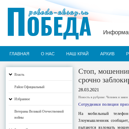
П
pobeda-aksay.ru
ОБЕДА
Информац
ГЛАВНАЯ
О НАС
НАШ КРАЙ
АРХИВ
Стоп, мошенник
Власть
срочно заблоки
Район Официальный
28.03.2021
Новость в рубрике:
Человек и закон
Избранное
Сотрудники полиции приз
Ветераны Великой Отечественной
На мобильный телефон
войны
Злоумышленник сообщает,
пытаются взломать моше