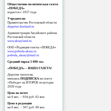
Общественно-политическая газета
«ПОБЕДА»
издается с 1937 года
Учредители:
Правительство Ростовской области
depprint.donland.ru
Администрация Аксайского района
Ростовской области
www.aksayland.ru
ООО «Редакция газеты «ПОБЕДА»
www.pobeda-aksay.ru
pobeda_aksay@mail.ru
Средний тираж 5 000 экз.
«ПОБЕДА» – ВАША ГАЗЕТА!
Дорогие читатели,
началась
ПОДПИСКА
на газету
«Победа» на ВТОРОЕ полугодие
2026 года
Цена на почте
на 6 мес. – 934 руб. 62 коп.
Цена в редакции
на 6 мес. – 567 руб. 00 коп.