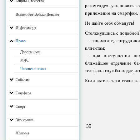
Защита Отечества
рекомендуя установить 
приложение на смартфон, ж
Всевеликое Войско Донское
Не дайте себя обмануть!
Информация
Столкнувшись с подобной 
— запомните, сотрудники
Право
клиентам;
Дорога и мы
— при поступлении подо
МЧС
ближайшее отделение ба
Человек и закон
телефона службы поддержк
События
Если вы все-таки стали ж
Соцсфера
Спорт
Экономика
35
Юнкоры