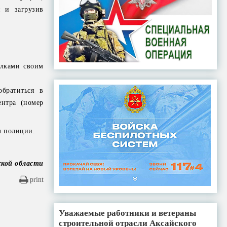
 и загрузив
ылками своим
братиться в
ентра (номер
л полиции.
ской области
print
Уважаемые работники и ветераны
строительной отрасли Аксайского