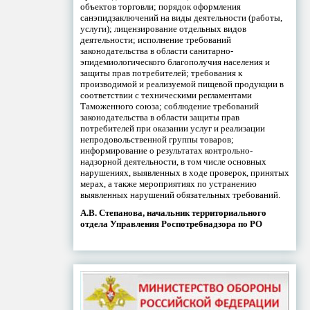
объектов торговли; порядок оформления
санэпидзаключений на виды деятельности (работы,
услуги); лицензирование отдельных видов
деятельности; исполнение требований
законодательства в области санитарно-
эпидемиологического благополучия населения и
защиты прав потребителей; требования к
производимой и реализуемой пищевой продукции в
соответствии с техническими регламентами
Таможенного союза; соблюдение требований
законодательства в области защиты прав
потребителей при оказании услуг и реализации
непродовольственной группы товаров;
информирование о результатах контрольно-
надзорной деятельности, в том числе основных
нарушениях, выявленных в ходе проверок, принятых
мерах, а также мероприятиях по устранению
выявленных нарушений обязательных требований.
А.В. Степанова, начальник территориального
отдела Управления Роспотребнадзора по РО