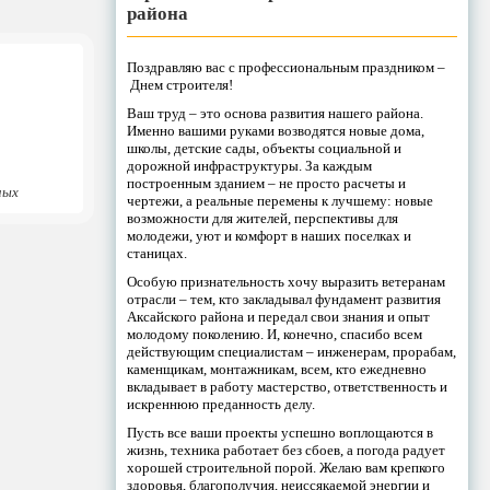
района
Поздравляю вас с профессиональным праздником –
Днем строителя!
Ваш труд – это основа развития нашего района.
Именно вашими руками возводятся новые дома,
школы, детские сады, объекты социальной и
дорожной инфраструктуры. За каждым
построенным зданием – не просто расчеты и
ных
чертежи, а реальные перемены к лучшему: новые
возможности для жителей, перспективы для
молодежи, уют и комфорт в наших поселках и
станицах.
Особую признательность хочу выразить ветеранам
отрасли – тем, кто закладывал фундамент развития
Аксайского района и передал свои знания и опыт
молодому поколению. И, конечно, спасибо всем
действующим специалистам – инженерам, прорабам,
каменщикам, монтажникам, всем, кто ежедневно
вкладывает в работу мастерство, ответственность и
искреннюю преданность делу.
Пусть все ваши проекты успешно воплощаются в
жизнь, техника работает без сбоев, а погода радует
хорошей строительной порой. Желаю вам крепкого
здоровья, благополучия, неиссякаемой энергии и