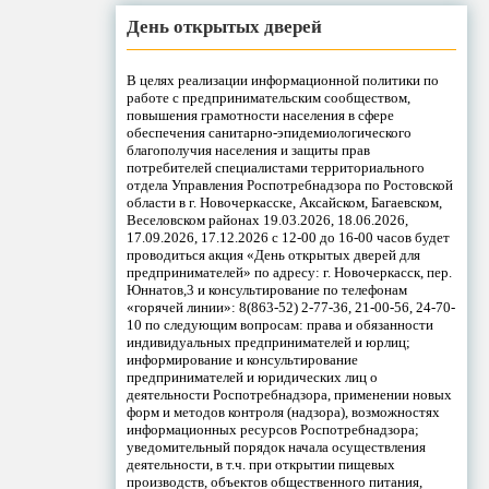
День открытых дверей
В целях реализации информационной политики по
работе с предпринимательским сообществом,
повышения грамотности населения в сфере
обеспечения санитарно-эпидемиологического
благополучия населения и защиты прав
потребителей специалистами территориального
отдела Управления Роспотребнадзора по Ростовской
области в г. Новочеркасске, Аксайском, Багаевском,
Веселовском районах 19.03.2026, 18.06.2026,
17.09.2026, 17.12.2026 с 12-00 до 16-00 часов будет
проводиться акция «День открытых дверей для
предпринимателей» по адресу: г. Новочеркасск, пер.
Юннатов,3 и консультирование по телефонам
«горячей линии»: 8(863-52) 2-77-36, 21-00-56, 24-70-
10 по следующим вопросам: права и обязанности
индивидуальных предпринимателей и юрлиц;
информирование и консультирование
предпринимателей и юридических лиц о
деятельности Роспотребнадзора, применении новых
форм и методов контроля (надзора), возможностях
информационных ресурсов Роспотребнадзора;
уведомительный порядок начала осуществления
деятельности, в т.ч. при открытии пищевых
производств, объектов общественного питания,