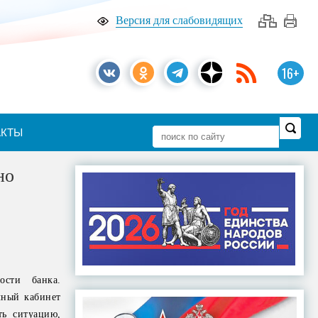
Версия для слабовидящих
16+
АКТЫ
но
ости банка.
чный кабинет
ть ситуацию,