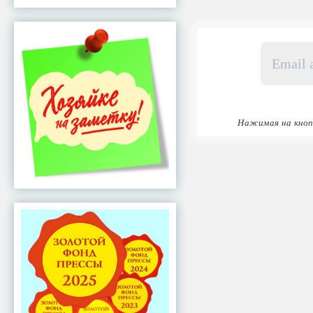
Email
адрес
*
Нажимая на кноп