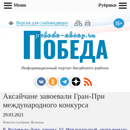
Меню
Рубрики
П
16+
Версия для слабовидящих
pobeda-aksay.ru
ОБЕДА
Информационный портал Аксайского района
Аксайчане завоевали Гран-При
международного конкурса
29.03.2021
Новость в рубрике:
Культура
В Ростове-на-Дону прошел VI Международный смотр-конкурс