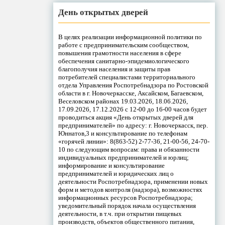
День открытых дверей
В целях реализации информационной политики по
работе с предпринимательским сообществом,
повышения грамотности населения в сфере
обеспечения санитарно-эпидемиологического
благополучия населения и защиты прав
потребителей специалистами территориального
отдела Управления Роспотребнадзора по Ростовской
области в г. Новочеркасске, Аксайском, Багаевском,
Веселовском районах 19.03.2026, 18.06.2026,
17.09.2026, 17.12.2026 с 12-00 до 16-00 часов будет
проводиться акция «День открытых дверей для
предпринимателей» по адресу: г. Новочеркасск, пер.
Юннатов,3 и консультирование по телефонам
«горячей линии»: 8(863-52) 2-77-36, 21-00-56, 24-70-
10 по следующим вопросам: права и обязанности
индивидуальных предпринимателей и юрлиц;
информирование и консультирование
предпринимателей и юридических лиц о
деятельности Роспотребнадзора, применении новых
форм и методов контроля (надзора), возможностях
информационных ресурсов Роспотребнадзора;
уведомительный порядок начала осуществления
деятельности, в т.ч. при открытии пищевых
производств, объектов общественного питания,