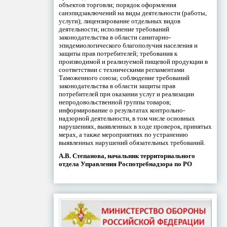
объектов торговли; порядок оформления
санэпидзаключений на виды деятельности (работы,
услуги); лицензирование отдельных видов
деятельности; исполнение требований
законодательства в области санитарно-
эпидемиологического благополучия населения и
защиты прав потребителей; требования к
производимой и реализуемой пищевой продукции в
соответствии с техническими регламентами
Таможенного союза; соблюдение требований
законодательства в области защиты прав
потребителей при оказании услуг и реализации
непродовольственной группы товаров;
информирование о результатах контрольно-
надзорной деятельности, в том числе основных
нарушениях, выявленных в ходе проверок, принятых
мерах, а также мероприятиях по устранению
выявленных нарушений обязательных требований.
А.В. Степанова, начальник территориального
отдела Управления Роспотребнадзора по РО