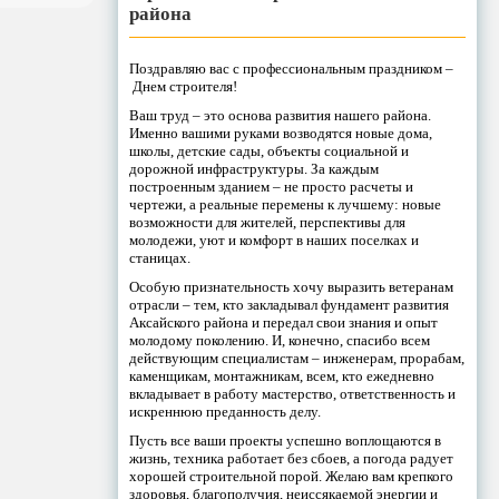
района
Поздравляю вас с профессиональным праздником –
Днем строителя!
Ваш труд – это основа развития нашего района.
Именно вашими руками возводятся новые дома,
школы, детские сады, объекты социальной и
дорожной инфраструктуры. За каждым
построенным зданием – не просто расчеты и
чертежи, а реальные перемены к лучшему: новые
возможности для жителей, перспективы для
молодежи, уют и комфорт в наших поселках и
станицах.
Особую признательность хочу выразить ветеранам
отрасли – тем, кто закладывал фундамент развития
Аксайского района и передал свои знания и опыт
молодому поколению. И, конечно, спасибо всем
действующим специалистам – инженерам, прорабам,
каменщикам, монтажникам, всем, кто ежедневно
вкладывает в работу мастерство, ответственность и
искреннюю преданность делу.
Пусть все ваши проекты успешно воплощаются в
жизнь, техника работает без сбоев, а погода радует
хорошей строительной порой. Желаю вам крепкого
здоровья, благополучия, неиссякаемой энергии и