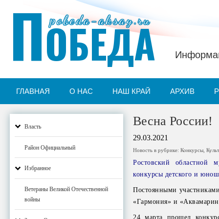
П
pobeda-aksay.ru
ОБЕДА
Информац
ГЛАВНАЯ
О НАС
НАШ КРАЙ
АРХИВ
Весна России!
Власть
29.03.2021
Район Официальный
Новость в рубрике:
Конкурсы
,
Куль
Ростовский областной м
Избранное
конкурсы детского и юнош
Ветераны Великой Отечественной
Постоянными участниками 
войны
«Гармония» и «Аквамарин»
24 марта прошел конкурс