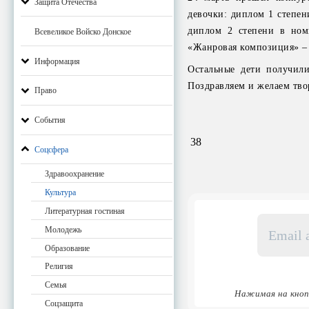
Защита Отечества
девочки: диплом 1 степен
диплом 2 степени в но
Всевеликое Войско Донское
«Жанровая композиция» –
Информация
Остальные дети получили
Поздравляем и желаем тво
Право
События
38
Соцсфера
Здравоохранение
Культура
Литературная гостиная
Email
Молодежь
адрес
*
Образование
Религия
Семья
Нажимая на кноп
Соцзащита