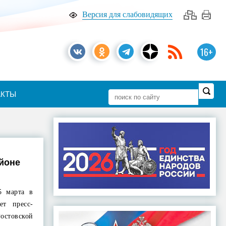
Версия для слабовидящих
16+
АКТЫ
айоне
5 марта в
ет пресс-
стовской