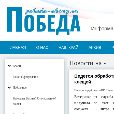
П
pobeda-aksay.ru
ОБЕДА
Информац
ГЛАВНАЯ
О НАС
НАШ КРАЙ
АРХИВ
Новости на -
Власть
Ведется обработк
Район Официальный
клещей
Избранное
Новость в рубрике:
АПК
,
Новос
Ветеринарная служб
Ветераны Великой Отечественной
получила за счет с
войны
бюджета 6,5 литра п