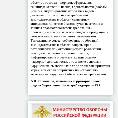
объектов торговли; порядок оформления
санэпидзаключений на виды деятельности (работы,
услуги); лицензирование отдельных видов
деятельности; исполнение требований
законодательства в области санитарно-
эпидемиологического благополучия населения и
защиты прав потребителей; требования к
производимой и реализуемой пищевой продукции в
соответствии с техническими регламентами
Таможенного союза; соблюдение требований
законодательства в области защиты прав
потребителей при оказании услуг и реализации
непродовольственной группы товаров;
информирование о результатах контрольно-
надзорной деятельности, в том числе основных
нарушениях, выявленных в ходе проверок, принятых
мерах, а также мероприятиях по устранению
выявленных нарушений обязательных требований.
А.В. Степанова, начальник территориального
отдела Управления Роспотребнадзора по РО