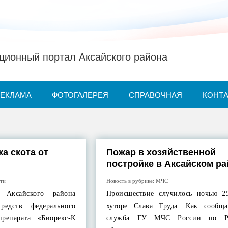
ионный портал Аксайского района
РЕКЛАМА
ФОТОГАЛЕРЕЯ
СПРАВОЧНАЯ
КОНТ
а скота от
Пожар в хозяйственной
постройке в Аксайском р
ти
Новость в рубрике:
МЧС
а Аксайского района
Происшествие случилось ночью 2
редств федерального
хуторе Слава Труда. Как сообща
репарата «Биорекс-К
служба ГУ МЧС России по Ро