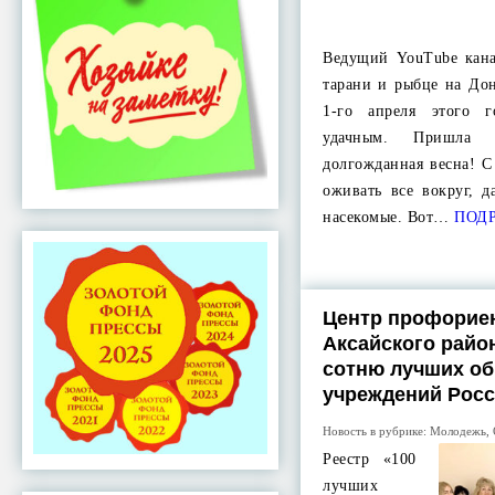
Ведущий YouTube кана
тарани и рыбце на До
1-го апреля этого г
удачным. Пришл
долгожданная весна! С
оживать все вокруг, 
насекомые. Вот…
ПОДР
Центр профорие
Аксайского райо
сотню лучших о
учреждений Рос
Новость в рубрике:
Молодежь
,
Реестр «100
лучших