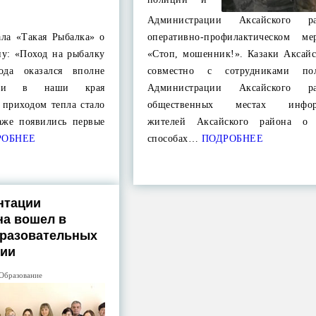
Администрации Аксайского 
ла «Такая Рыбалка» о
оперативно-профилактическом ме
ну: «Поход на рыбалку
«Стоп, мошенник!». Казаки Аксайс
ода оказался вполне
совместно с сотрудниками п
а и в наши края
Администрации Аксайского 
 приходом тепла стало
общественных местах инфор
даже появились первые
жителей Аксайского района о
ОБНЕЕ
способах…
ПОДРОБНЕЕ
нтации
на вошел в
бразовательных
сии
Образование