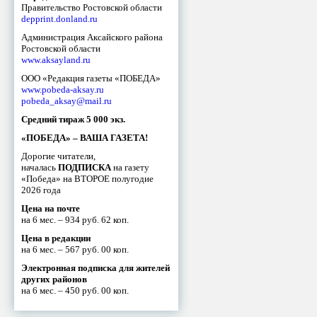
Правительство Ростовской области
depprint.donland.ru
Администрация Аксайского района
Ростовской области
www.aksayland.ru
ООО «Редакция газеты «ПОБЕДА»
www.pobeda-aksay.ru
pobeda_aksay@mail.ru
Средний тираж 5 000 экз.
«ПОБЕДА» – ВАША ГАЗЕТА!
Дорогие читатели,
началась
ПОДПИСКА
на газету
«Победа» на ВТОРОЕ полугодие
2026 года
Цена на почте
на 6 мес. – 934 руб. 62 коп.
Цена в редакции
на 6 мес. – 567 руб. 00 коп.
Электронная подписка для жителей
других районов
на 6 мес. – 450 руб. 00 коп.