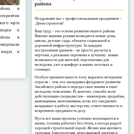
района
района в
роприятии
Поздравляю вас с профессиональным праздником –
кого юрта
Днем строителя!
олиции и
Ваш труд – это основа развития нашего района.
Именно вашими руками возводятся новые дома,
района в
школы, детские сады, объекты социальной и
мировали
дорожной инфраструктуры. За каждым
построенным зданием – не просто расчеты и
 видах и
чертежи, а реальные перемены к лучшему: новые
возможности для жителей, перспективы для
молодежи, уют и комфорт в наших поселках и
станицах.
Особую признательность хочу выразить ветеранам
отрасли – тем, кто закладывал фундамент развития
Аксайского района и передал свои знания и опыт
молодому поколению. И, конечно, спасибо всем
действующим специалистам – инженерам, прорабам,
каменщикам, монтажникам, всем, кто ежедневно
вкладывает в работу мастерство, ответственность и
искреннюю преданность делу.
Пусть все ваши проекты успешно воплощаются в
жизнь, техника работает без сбоев, а погода радует
хорошей строительной порой. Желаю вам крепкого
здоровья, благополучия, неиссякаемой энергии и