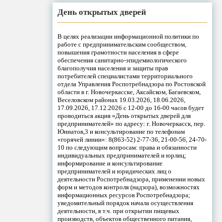
День открытых дверей
В целях реализации информационной политики по
работе с предпринимательским сообществом,
повышения грамотности населения в сфере
обеспечения санитарно-эпидемиологического
благополучия населения и защиты прав
потребителей специалистами территориального
отдела Управления Роспотребнадзора по Ростовской
области в г. Новочеркасске, Аксайском, Багаевском,
Веселовском районах 19.03.2026, 18.06.2026,
17.09.2026, 17.12.2026 с 12-00 до 16-00 часов будет
проводиться акция «День открытых дверей для
предпринимателей» по адресу: г. Новочеркасск, пер.
Юннатов,3 и консультирование по телефонам
«горячей линии»: 8(863-52) 2-77-36, 21-00-56, 24-70-
10 по следующим вопросам: права и обязанности
индивидуальных предпринимателей и юрлиц;
информирование и консультирование
предпринимателей и юридических лиц о
деятельности Роспотребнадзора, применении новых
форм и методов контроля (надзора), возможностях
информационных ресурсов Роспотребнадзора;
уведомительный порядок начала осуществления
деятельности, в т.ч. при открытии пищевых
производств, объектов общественного питания,