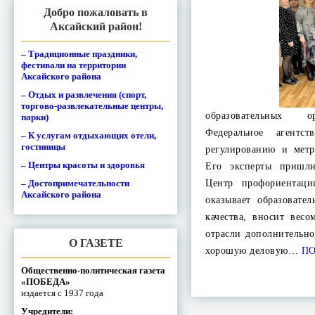
Добро пожаловать в
Аксайский район!
– Традиционные праздники,
фестивали на территории
Аксайского района
– Отдых и развлечения (спорт,
торгово-развлекательные центры,
образовательных о
парки)
Федеральное агентс
– К услугам отдыхающих отели,
гостиницы
регулированию и метр
– Центры красоты и здоровья
Его эксперты пришл
– Достопримечательности
Центр профориентаци
Аксайского района
оказывает образовате
качества, вносит вес
отрасли дополнительно
О ГАЗЕТЕ
хорошую деловую…
ПО
Общественно-политическая газета
«ПОБЕДА»
издается с 1937 года
Учредители: