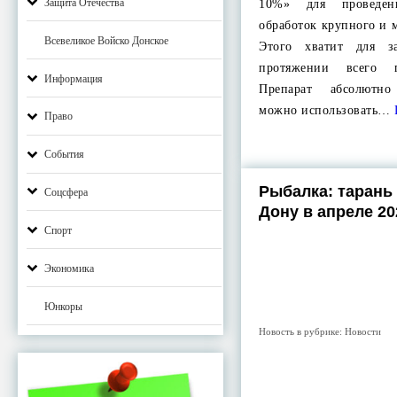
Защита Отечества
10%» для проведен
обработок крупного и м
Всевеликое Войско Донское
Этого хватит для 
протяжении всего п
Информация
Препарат абсолютно
можно использовать…
Право
События
Рыбалка: тарань
Соцсфера
Дону в апреле 20
Спорт
Экономика
Юнкоры
Новость в рубрике:
Новости