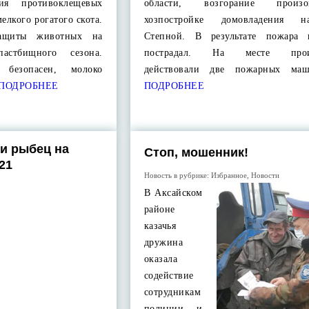
ия противоклещевых
области, возгорание прои
елкого рогатого скота.
хозпостройке домовладения 
защиты животных на
Степной. В результате пожара 
астбищного сезона.
пострадал. На месте проис
 безопасен, молоко
действовали две пожарных м
ПОДРОБНЕЕ
ПОДРОБНЕЕ
 и рыбец на
Стоп, мошенник!
21
Новость в рубрике:
Избранное
,
Новости
В Аксайском
районе
казачья
дружина
оказала
содействие
сотрудникам
полиции и