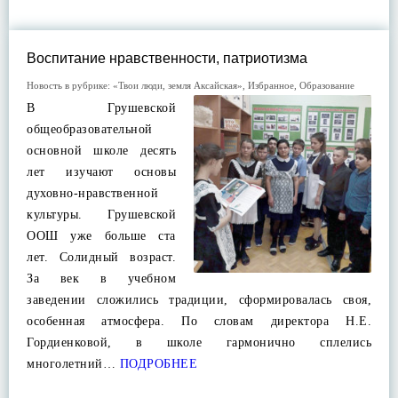
Воспитание нравственности, патриотизма
Новость в рубрике:
«Твои люди, земля Аксайская»
,
Избранное
,
Образование
В Грушевской
общеобразовательной
основной школе десять
лет изучают основы
духовно-нравственной
культуры. Грушевской
ООШ уже больше ста
лет. Солидный возраст.
За век в учебном
заведении сложились традиции, сформировалась своя,
особенная атмосфера. По словам директора Н.Е.
Гордиенковой, в школе гармонично сплелись
многолетний…
ПОДРОБНЕЕ