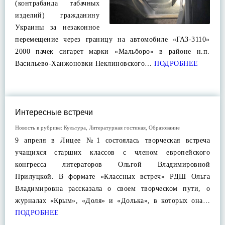
(контрабанда табачных
изделий) гражданину
Украины за незаконное
перемещение через границу на автомобиле «ГАЗ-3110»
2000 пачек сигарет марки «Мальборо» в районе н.п.
Васильево-Ханжоновки Неклиновского…
ПОДРОБНЕЕ
Интересные встречи
Новость в рубрике:
Культура
,
Литературная гостиная
,
Образование
9 апреля в Лицее №1 состоялась творческая встреча
учащихся старших классов с членом европейского
конгресса литераторов Ольгой Владимировной
Прилуцкой. В формате «Классных встреч» РДШ Ольга
Владимировна рассказала о своем творческом пути, о
журналах «Крым», «Доля» и «Долька», в которых она…
ПОДРОБНЕЕ