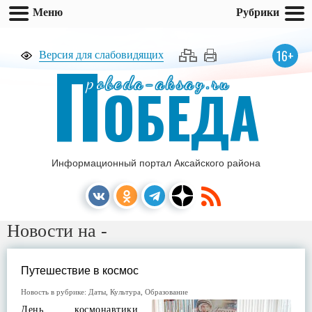
Меню
Рубрики
П
16+
Версия для слабовидящих
pobeda-aksay.ru
ОБЕДА
Информационный портал Аксайского района
Новости на -
Путешествие в космос
Новость в рубрике:
Даты
,
Культура
,
Образование
День космонавтики