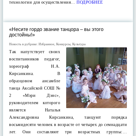
технологии для осуществления…
ПОДРОБНЕЕ
«Несите гордо звание танцора – вы этого
достойны!»
Новость в рубрике:
Избранное
,
Конкурсы
,
Культура
Так напутствует своих
воспитанников педагог,
хореограф Н.А.
Кирсанкина. В
образцовом ансамбле
танца Аксайской СОШ №
2 «Мэри Дэнс»,
руководителем которого
является Наталья
Александровна Кирсанкина, танцуют порядка
восьмидесяти человек в возрасте от четырех до семнадцати
лет. Они составляют три возрастных группы:…