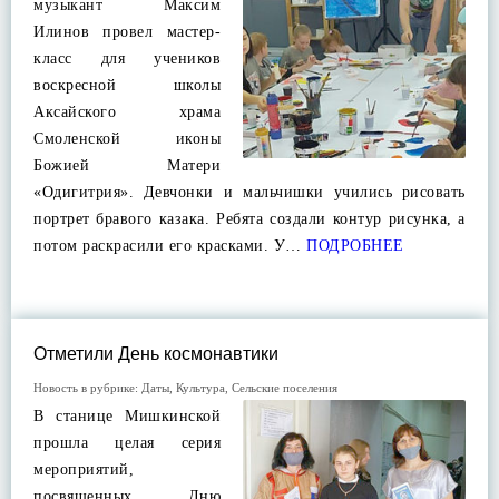
музыкант Максим
Илинов провел мастер-
класс для учеников
воскресной школы
Аксайского храма
Смоленской иконы
Божией Матери
«Одигитрия». Девчонки и мальчишки учились рисовать
портрет бравого казака. Ребята создали контур рисунка, а
потом раскрасили его красками. У…
ПОДРОБНЕЕ
Отметили День космонавтики
Новость в рубрике:
Даты
,
Культура
,
Сельские поселения
В станице Мишкинской
прошла целая серия
мероприятий,
посвященных Дню