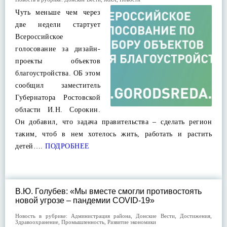
Чуть меньше чем через
две недели стартует
Всероссийское
голосование за дизайн-
проекты объектов
благоустройства. ОБ этом
сообщил заместитель
Губернатора Ростовской
области И.Н. Сорокин.
Он добавил, что задача правительства – сделать регион
таким, чтоб в нем хотелось жить, работать и растить
детей….
ПОДРОБНЕЕ
В.Ю. Голубев: «Мы вместе смогли противостоять
новой угрозе – пандемии COVID-19»
Новость в рубрике:
Администрация района
,
Донские Вести
,
Достижения
,
Здравоохранение
,
Промышленность
,
Развитие экономики