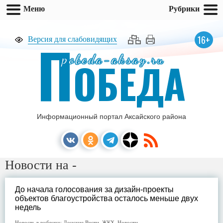
Меню
Рубрики
П
16+
Версия для слабовидящих
pobeda-aksay.ru
ОБЕДА
Информационный портал Аксайского района
Новости на -
До начала голосования за дизайн-проекты
объектов благоустройства осталось меньше двух
недель
Новость в рубрике:
Донские Вести
,
ЖКХ
,
Новости