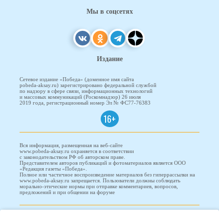
Мы в соцсетях
Издание
Сетевое издание «Победа» (доменное имя сайта
pobeda-aksay.ru) зарегистрировано федеральной службой
по надзору в сфере связи, информационных технологий
и массовых коммуникаций (Роскомнадзор) 26 июля
2019 года, регистрационный номер Эл № ФС77-76383
16+
Вся информация, размещенная на веб-сайте
www.pobeda-aksay.ru охраняется в соответствии
с законодательством РФ об авторском праве.
Представителем авторов публикаций и фотоматериалов является ООО
«Редакция газеты «Победа».
Полное или частичное воспроизведение материалов без гиперрассылки на
www.pobeda-aksay.ru запрещается. Пользователи должны соблюдать
морально-этические нормы при отправке комментариев, вопросов,
предложений и при общении на форуме
ПОБЕДА © 2010-2026