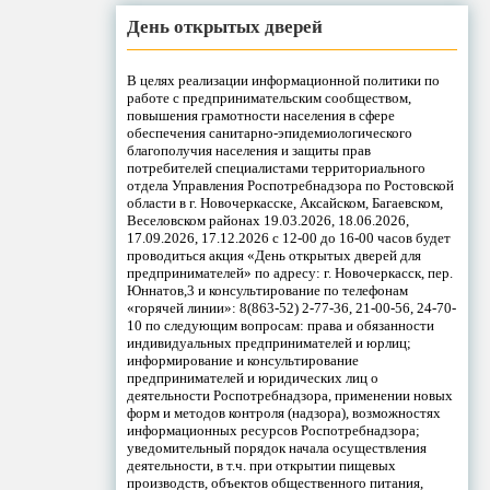
День открытых дверей
В целях реализации информационной политики по
работе с предпринимательским сообществом,
повышения грамотности населения в сфере
обеспечения санитарно-эпидемиологического
благополучия населения и защиты прав
потребителей специалистами территориального
отдела Управления Роспотребнадзора по Ростовской
области в г. Новочеркасске, Аксайском, Багаевском,
Веселовском районах 19.03.2026, 18.06.2026,
17.09.2026, 17.12.2026 с 12-00 до 16-00 часов будет
проводиться акция «День открытых дверей для
предпринимателей» по адресу: г. Новочеркасск, пер.
Юннатов,3 и консультирование по телефонам
«горячей линии»: 8(863-52) 2-77-36, 21-00-56, 24-70-
10 по следующим вопросам: права и обязанности
индивидуальных предпринимателей и юрлиц;
информирование и консультирование
предпринимателей и юридических лиц о
деятельности Роспотребнадзора, применении новых
форм и методов контроля (надзора), возможностях
информационных ресурсов Роспотребнадзора;
уведомительный порядок начала осуществления
деятельности, в т.ч. при открытии пищевых
производств, объектов общественного питания,