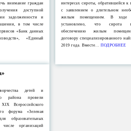
лечь внимание граждан
интересах сироты, обратившейся к
олучения доступной
с заявлением о длительном необ
ии задолженности и
жилым помещением. В ходе 
гашении, в том числе
установлено, что сирота п
сервисов «Банк данных
обеспечению жилым помеще
изводств», «Единый
договору специализированного най
2019 года. Вместе…
ПОДРОБНЕЕ
а»
ворчества детей и
го района провели
 XIX Всероссийского
кого форума «Зеленая
ля образовательных
 числе организаций