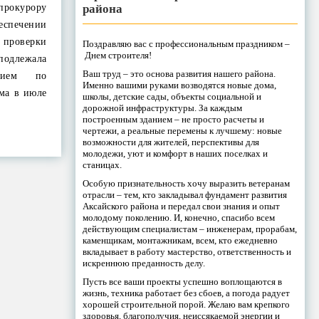
района
 прокурору
еспечении
проверки
Поздравляю вас с профессиональным праздником –
Днем строителя!
одлежала
Ваш труд – это основа развития нашего района.
нием по
Именно вашими руками возводятся новые дома,
ма в июле
школы, детские сады, объекты социальной и
дорожной инфраструктуры. За каждым
построенным зданием – не просто расчеты и
чертежи, а реальные перемены к лучшему: новые
возможности для жителей, перспективы для
молодежи, уют и комфорт в наших поселках и
станицах.
Особую признательность хочу выразить ветеранам
отрасли – тем, кто закладывал фундамент развития
Аксайского района и передал свои знания и опыт
молодому поколению. И, конечно, спасибо всем
действующим специалистам – инженерам, прорабам,
каменщикам, монтажникам, всем, кто ежедневно
вкладывает в работу мастерство, ответственность и
искреннюю преданность делу.
Пусть все ваши проекты успешно воплощаются в
жизнь, техника работает без сбоев, а погода радует
хорошей строительной порой. Желаю вам крепкого
здоровья, благополучия, неиссякаемой энергии и