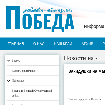
П
pobeda-aksay.ru
ОБЕДА
Информац
ГЛАВНАЯ
О НАС
НАШ КРАЙ
АРХИВ
Новости на -
Власть
Закидушки на ма
Район Официальный
Избранное
Ветераны Великой Отечественной
войны
Новость в рубрике:
Новости