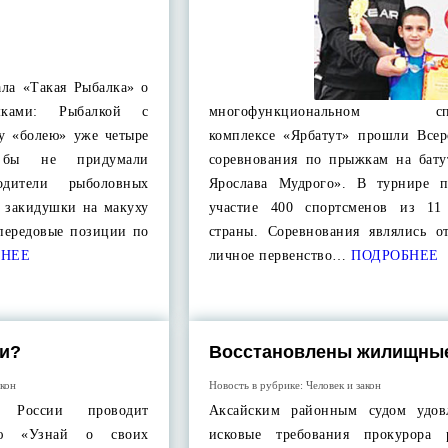
ла «Такая Рыбалка» о
шками: Рыбалкой с
многофункциональном спо
у «болею» уже четыре
комплексе «Ярбатут» прошли Всер
 бы не придумали
соревнования по прыжкам на бату
одители рыболовных
Ярослава Мудрого». В турнире 
 закидушки на макуху
участие 400 спортсменов из 11
 передовые позиции по
страны. Соревнования являлись о
НЕЕ
личное первенство…
ПОДРОБНЕЕ
ги?
Восстановлены жилищные
акон
Новость в рубрике:
Человек и закон
России проводит
Аксайским районным судом удов
ию «Узнай о своих
исковые требования прокурора 