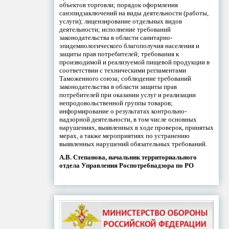
объектов торговли; порядок оформления
санэпидзаключений на виды деятельности (работы,
услуги); лицензирование отдельных видов
деятельности; исполнение требований
законодательства в области санитарно-
эпидемиологического благополучия населения и
защиты прав потребителей; требования к
производимой и реализуемой пищевой продукции в
соответствии с техническими регламентами
Таможенного союза; соблюдение требований
законодательства в области защиты прав
потребителей при оказании услуг и реализации
непродовольственной группы товаров;
информирование о результатах контрольно-
надзорной деятельности, в том числе основных
нарушениях, выявленных в ходе проверок, принятых
мерах, а также мероприятиях по устранению
выявленных нарушений обязательных требований.
А.В. Степанова, начальник территориального
отдела Управления Роспотребнадзора по РО