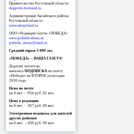
Правительство Ростовской области
depprint.donland.ru
Администрация Аксайского района
Ростовской области
www.aksayland.ru
ООО «Редакция газеты «ПОБЕДА»
www.pobeda-aksay.ru
pobeda_aksay@mail.ru
Средний тираж 5 000 экз.
«ПОБЕДА» – ВАША ГАЗЕТА!
Дорогие читатели,
началась
ПОДПИСКА
на газету
«Победа» на ВТОРОЕ полугодие
2026 года
Цена на почте
на 6 мес. – 934 руб. 62 коп.
Цена в редакции
на 6 мес. – 567 руб. 00 коп.
Электронная подписка для жителей
других районов
на 6 мес. – 450 руб. 00 коп.