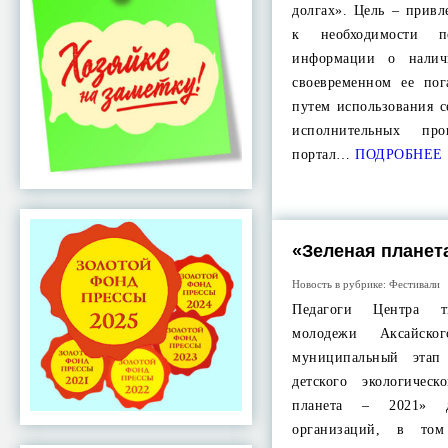
долгах». Цель – прив
к необходимости п
информации о налич
своевременном ее по
путем использования 
исполнительных про
портал…
ПОДРОБНЕЕ
«Зеленая планет
Новость в рубрике:
Фестивали
Педагоги Центра т
молодежи Аксайско
муниципальный этап
детского экологичес
планета – 2021» д
организаций, в том