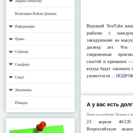
Защита Отечества
Всевеликое Войско Донское
Ведущий YouTube кана
Информация
рыбалке с закиду
Право
закидушками на макух
десятка лет. Что
События
современные произв
снастей и приманок —
Соцсфера
всегда будут занимать
уловистости…
ПОДРОБ
Спорт
Экономика
Юнкоры
А у вас есть дол
Новость в рубрике:
Человек и з
23 апреля ФССП 
Всероссийскую акц