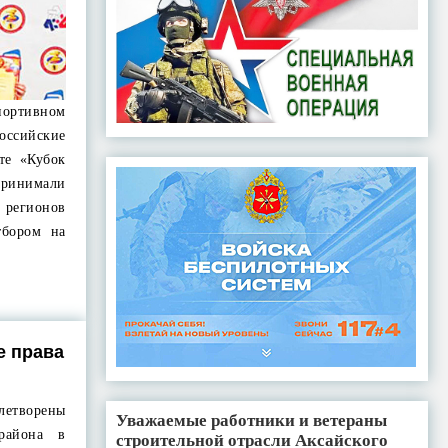
ртивном
оссийские
те «Кубок
принимали
 регионов
тбором на
 права
летворены
Уважаемые работники и ветераны
района в
строительной отрасли Аксайского