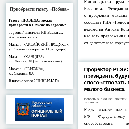
Министерство труда 
Российской Федерации
Приобрести газету «Победа»
о продлении майских
Газету «ПОБЕДА» можно
сообщает РИА «Новости
приобрести в г. Аксае по адресам:
ведомства Антона Котя
Торговый павильон ИП Васильев,
нас есть предложения, 
Аксайский рынок
от депутатского корпус
Магазин «АКСАЙСКИЙ ПРОДУКТ»,
ул. Садовая (напротив ТЦ «Ридер»)
Магазин «КАНЦЛЕР»,
пр. Ленина, 30 (цокольный этаж)
Магазин «БЕРЕЗКА»,
Проректор РГЭУ:
ул. Садовая, 8А
президента буду
В киоске около УНИВЕРМАГА
способствовать 
малого бизнеса
Новость в рубрике:
Донские 
экономики
Меры, изложенные в 
РФ Федеральному
способствовать 