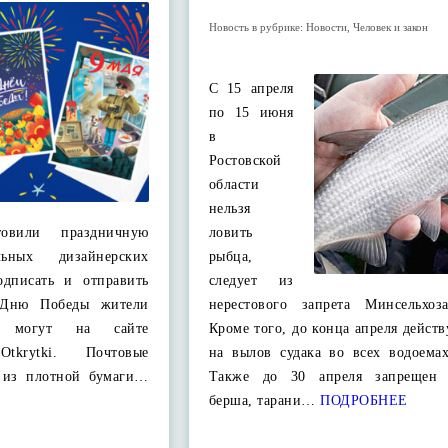
Новость в рубрике:
Новости
,
Человек и закон
С 15 апреля
по 15 июня
в
Ростовской
области
нельзя
товили праздничную
ловить
льных дизайнерских
рыбца,
одписать и отправить
следует из
 Дню Победы жители
нерестового запрета Минсельхоз
ти могут на сайте
Кроме того, до конца апреля действ
log/Otkrytki. Почтовые
на вылов судака во всех водоемах
ы из плотной бумаги…
Также до 30 апреля запрещен 
берша, тарани…
ПОДРОБНЕЕ