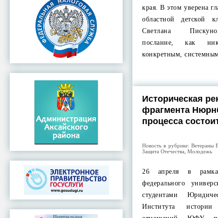
края. В этом уверена г
областной детской к
Светлана Пискуно
послание, как ни
конкретным, системны
Историческая ре
фрагмента Нюрн
процесса состои
Новость в рубрике:
Ветераны 
Защита Отечества
,
Молодежь
26 апреля в рамк
федерального универ
студентами Юридиче
Института истори