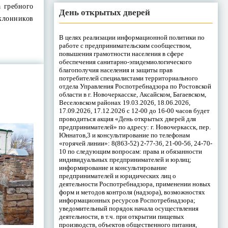
а гребного
День открытых дверей
лонников
В целях реализации информационной политики по
работе с предпринимательским сообществом,
повышения грамотности населения в сфере
обеспечения санитарно-эпидемиологического
благополучия населения и защиты прав
потребителей специалистами территориального
отдела Управления Роспотребнадзора по Ростовской
области в г. Новочеркасске, Аксайском, Багаевском,
Веселовском районах 19.03.2026, 18.06.2026,
17.09.2026, 17.12.2026 с 12-00 до 16-00 часов будет
проводиться акция «День открытых дверей для
предпринимателей» по адресу: г. Новочеркасск, пер.
Юннатов,3 и консультирование по телефонам
«горячей линии»: 8(863-52) 2-77-36, 21-00-56, 24-70-
10 по следующим вопросам: права и обязанности
индивидуальных предпринимателей и юрлиц;
информирование и консультирование
предпринимателей и юридических лиц о
деятельности Роспотребнадзора, применении новых
форм и методов контроля (надзора), возможностях
информационных ресурсов Роспотребнадзора;
уведомительный порядок начала осуществления
деятельности, в т.ч. при открытии пищевых
производств, объектов общественного питания,