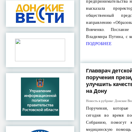
предпринимательства 
высказала прорек
общественный пре
направлению «Образов
Вовченко. Послание
Владимира Путина, с 
ПОДРОБНЕЕ
Главврач детско
поручения прези
улучшить качес
на Дону
Новость в рубрике:
Донские Ве
Поручения, которы
сегодня во время по
Собранию, помогут к
медицинскую помощь