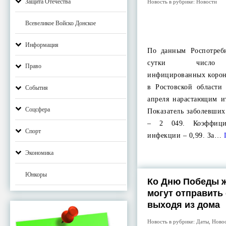
Защита Отечества
Новость в рубрике:
Новости
Всевеликое Войско Донское
Информация
По данным Роспотребн
сутки число п
Право
инфицированных корон
в Ростовской области
События
апреля нарастающим и
Соцсфера
Показатель заболевших
– 2 049. Коэффицие
Спорт
инфекции – 0,99. За…
Экономика
Юнкоры
Ко Дню Победы 
могут отправить
выходя из дома
Новость в рубрике:
Даты
,
Ново