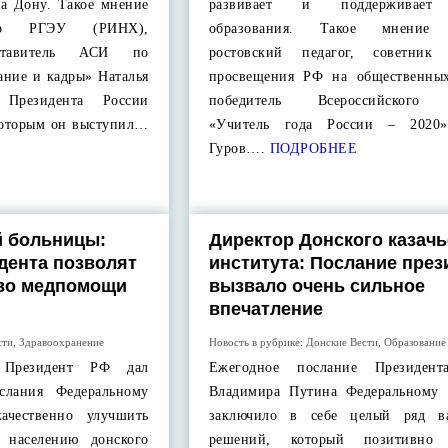
на Дону. Такое мнение
развивает и поддерживает 
тор РГЭУ (РИНХ),
образования. Такое мнение 
дставитель АСИ по
ростовский педагог, советник 
ание и кадры» Наталья
просвещения РФ на общественных
 Президента России
победитель Всероссийского 
которым он выступил…
«Учитель года России – 2020
Гуров….
ПОДРОБНЕЕ
й больницы:
Директор Донского казачь
дента позволят
института: Послание през
тво медпомощи
вызвало очень сильное
впечатление
сти
,
Здравоохранение
Новость в рубрике:
Донские Вести
,
Образование
е Президент РФ дал
Ежегодное послание Президент
слания Федеральному
Владимира Путина Федеральному
ачественно улучшить
заключило в себе целый ряд в
 населению донского
решений, который позитивно о