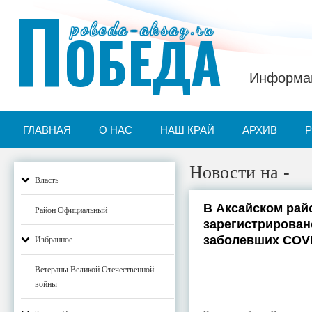
П
pobeda-aksay.ru
ОБЕДА
Информац
ГЛАВНАЯ
О НАС
НАШ КРАЙ
АРХИВ
Новости на -
Власть
В Аксайском райо
Район Официальный
зарегистрирован
заболевших COVI
Избранное
Ветераны Великой Отечественной
войны