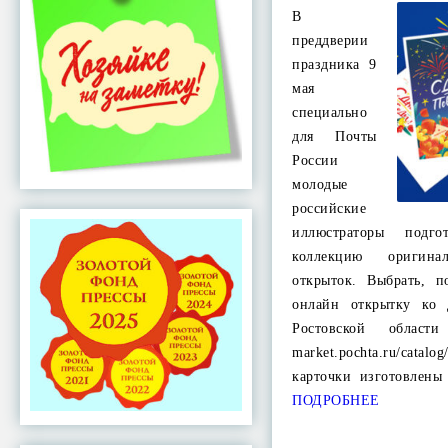
В
преддверии
праздника 9
мая
специально
для Почты
России
молодые
российские
иллюстраторы подго
коллекцию оригина
открыток. Выбрать, п
онлайн открытку ко
Ростовской облас
market.pochta.ru/cata
карточки изготовлен
ПОДРОБНЕЕ