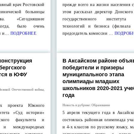
лавный врач Ростовской
прежде всего на жизни населения 
линической больницы
этом рассказал директор Донского
ва. «Сегодняшнее
государственного института
когда, было очень
технологий и бизнеса (филиала
м и…
ПОДРОБНЕЕ
председатель комиссии …
ПОДРОБ
конструкция
В Аксайском районе объ
бергского
победители и призеры
тся в ЮФУ
муниципального этапа
олимпиады младших
школьников 2020-2021 уче
Великой Отечественной войны
,
года
ах проекта Южного
Новость в рубрике:
Образование
ситета «Суд истории»
5 апреля текущего года в Аксайск
ского факультета и
состоялась районная олимпиада уч
и и международных
и 4-х классов по русскому языку, м