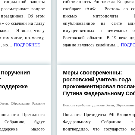
и социальной защиты
собственность Ростовская Епархия
 рассматривает вопрос
сообщает «АиФ – Ростов» со сс
 праздников. Об этом
письмо митрополита Ме
» со ссылкой на главу
опубликованное на сайте мини
кова. – Я знаю, что у
имущественных и земельных о
в том числе, по-моему,
Ростовской области. В 19 веке дв
а, но…
ПОДРОБНЕЕ
здание являлось келейным…
ПОДРО
 Поручения
Меры своевременны:
т
ростовский учитель года
поддержке
прокомментировал посла
Путина Федеральному Со
Вести
,
Образование
,
Развитие
Новость в рубрике:
Донские Вести
,
Образование
послании Президента
Послание Президента РФ Владими
 Собранию, будут
Федеральному Собранию 
поддержке малого
подтвердило, что государство вс