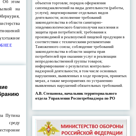
. Об этом
объектов торговли; порядок оформления
санэпидзаключений на виды деятельности (работы,
ылкой на
услуги); лицензирование отдельных видов
ркурия,
деятельности; исполнение требований
законодательства в области санитарно-
стерства
эпидемиологического благополучия населения и
тношений
защиты прав потребителей; требования к
производимой и реализуемой пищевой продукции в
ухэтажное
соответствии с техническими регламентами
БНЕЕ
Таможенного союза; соблюдение требований
законодательства в области защиты прав
потребителей при оказании услуг и реализации
непродовольственной группы товаров;
информирование о результатах контрольно-
надзорной деятельности, в том числе основных
нарушениях, выявленных в ходе проверок, принятых
мерах, а также мероприятиях по устранению
выявленных нарушений обязательных требований.
ние
А.В. Степанова, начальник территориального
бранию
отдела Управления Роспотребнадзора по РО
ра Путина
в среду
есторонне