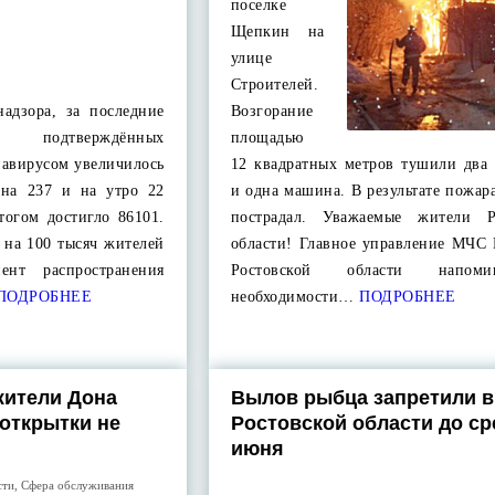
поселке
Щепкин на
улице
Строителей.
адзора, за последние
Возгорание
одтверждённых
площадью
авирусом увеличилось
12 квадратных метров тушили два
 на 237 и на утро 22
и одна машина. В результате пожар
тогом достигло 86101.
пострадал. Уважаемые жители Р
 на 100 тысяч жителей
области! Главное управление МЧС 
нт распространения
Ростовской области напом
ПОДРОБНЕЕ
необходимости…
ПОДРОБНЕЕ
жители Дона
Вылов рыбца запретили в
 открытки не
Ростовской области до с
июня
сти
,
Сфера обслуживания