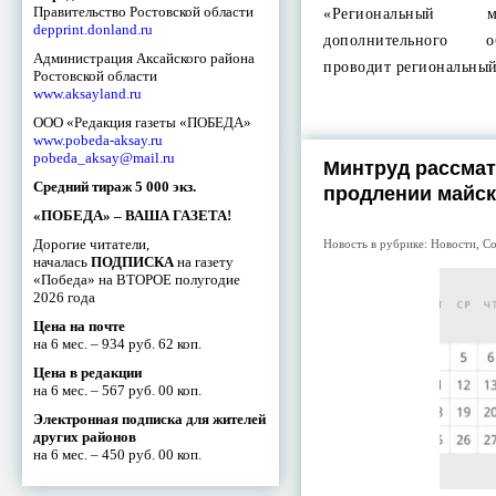
Правительство Ростовской области
«Региональный 
depprint.donland.ru
дополнительного о
Администрация Аксайского района
проводит региональны
Ростовской области
www.aksayland.ru
ООО «Редакция газеты «ПОБЕДА»
www.pobeda-aksay.ru
pobeda_aksay@mail.ru
Минтруд рассмат
Средний тираж 5 000 экз.
продлении майск
«ПОБЕДА» – ВАША ГАЗЕТА!
Дорогие читатели,
Новость в рубрике:
Новости
,
Со
началась
ПОДПИСКА
на газету
«Победа» на ВТОРОЕ полугодие
2026 года
Цена на почте
на 6 мес. – 934 руб. 62 коп.
Цена в редакции
на 6 мес. – 567 руб. 00 коп.
Электронная подписка для жителей
других районов
на 6 мес. – 450 руб. 00 коп.