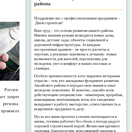
района
Поздравляю вас с профессиональным праздником –
Днем строителя!
Ваш труд – это основа развития нашего района.
Именно вашими руками возводятся новые дома,
школы, детские сады, объекты социальной и
дорожной инфраструктуры. За каждым
построенным зданием – не просто расчеты и
чертежи, а реальные перемены к лучшему: новые
возможности для жителей, перспективы для
молодежи, уют и комфорт в наших поселках и
станицах.
Особую признательность хочу выразить ветеранам
отрасли – тем, кто закладывал фундамент развития
Аксайского района и передал свои знания и опыт
а России.
молодому поколению. И, конечно, спасибо всем
действующим специалистам – инженерам, прорабам,
ует запрет
каменщикам, монтажникам, всем, кто ежедневно
 региона.
вкладывает в работу мастерство, ответственность и
искреннюю преданность делу.
промысел
Пусть все ваши проекты успешно воплощаются в
жизнь, техника работает без сбоев, а погода радует
хорошей строительной порой. Желаю вам крепкого
здоровья, благополучия, неиссякаемой энергии и