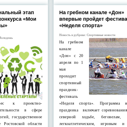
нальный этап
На гребном канале «Дон»
конкурса «Мои
впервые пройдет фестив
пы»
«Неделя спорта»
Новость в рубрике:
Спортивные новости
Молодежь
На гребном
канале
«Дон» с 20
апреля по 1
мая
проходит
спортивный
праздник-
фестиваль
ерес к проектно-
«Неделя спорта». Программа не
еятельности в сфере
праздника включает соревновани
огий, государственное
северной ходьбе, беговелам, 
е Ростовской области
легкоатлетическим, игровым и