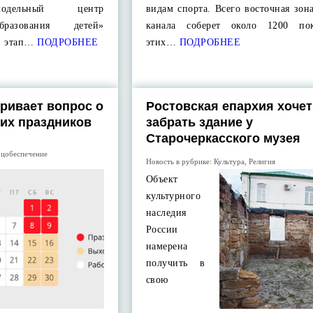
модельный центр
видам спорта. Всего восточная зон
бразования детей»
канала соберет около 1200 пок
й этап…
ПОДРОБНЕЕ
этих…
ПОДРОБНЕЕ
ривает вопрос о
Ростовская епархия хочет
их праздников
забрать здание у
Старочеркасского музея
цобеспечение
Новость в рубрике:
Культура
,
Религия
Объект
культурного
наследия
России
намерена
получить в
свою