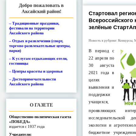
Добро пожаловать в
Аксайский район!
Стартовал регио
Всероссийского 
– Традиционные праздники,
зелёные СтартА
фестивали на территории
Аксайского района
Новость в рубрике:
Конкурсы
,
– Отдых и развлечения (спорт,
торгово-развлекательные центры,
парки)
В период с
22 апреля по
– К услугам отдыхающих отели,
гостиницы
30 августа
– Центры красоты и здоровья
2021 года в
– Достопримечательности
целях
Аксайского района
выявления и
поддержки
учащихся,
О ГАЗЕТЕ
проявляющих инт
Общественно-политическая газета
исследовательской д
«ПОБЕДА»
экологии и агротехнол
издается с 1937 года
бюджетное учреждени
Учредители: