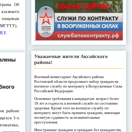
страны. Об
 казачьего
 пищевых
 МГУТУ),
НЕЕ
Уважаемые жители Аксайского
явлены
района!
Военный комиссариат Аксайского района
Ростовской области продолжает набор граждан на
бного
военную службу по контракту в Вооруженные Силы
Российской Федерации.
Основные требования к кандидатам: возраст более
18 лет и годность к военной службе по состоянию
здоровья. Кроме того на военную службу по
ом районе
контракту могут быть приняты граждане, имеющие
неснятую судимость за незначительные
ащихся 3-х
преступления.
атематике,
Иностранные граждане и граждане без гражданства,