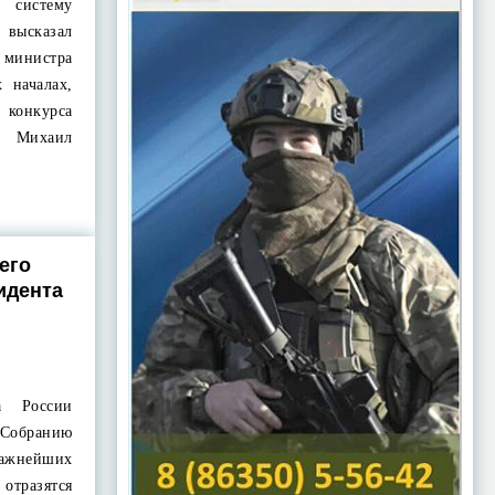
систему
высказал
министра
 началах,
конкурса
» Михаил
его
идента
а России
 Собранию
ажнейших
тразятся