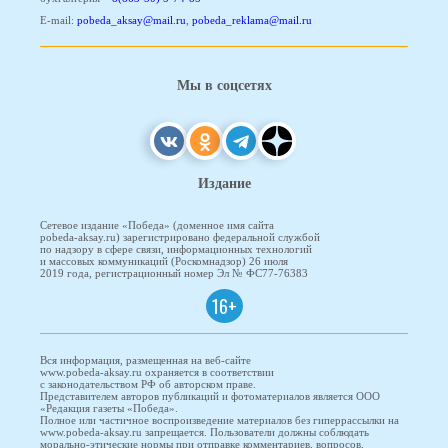
E-mail:
pobeda_aksay@mail.ru
,
pobeda_reklama@mail.ru
Мы в соцсетях
Издание
Сетевое издание «Победа» (доменное имя сайта
pobeda-aksay.ru) зарегистрировано федеральной службой
по надзору в сфере связи, информационных технологий
и массовых коммуникаций (Роскомнадзор) 26 июля
2019 года, регистрационный номер Эл № ФС77-76383
16+
Вся информация, размещенная на веб-сайте
www.pobeda-aksay.ru охраняется в соответствии
с законодательством РФ об авторском праве.
Представителем авторов публикаций и фотоматериалов является ООО
«Редакция газеты «Победа».
Полное или частичное воспроизведение материалов без гиперрассылки на
www.pobeda-aksay.ru запрещается. Пользователи должны соблюдать
морально-этические нормы при отправке комментариев, вопросов,