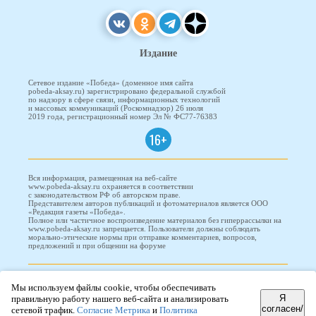
Издание
Сетевое издание «Победа» (доменное имя сайта
pobeda-aksay.ru) зарегистрировано федеральной службой
по надзору в сфере связи, информационных технологий
и массовых коммуникаций (Роскомнадзор) 26 июля
2019 года, регистрационный номер Эл № ФС77-76383
16+
Вся информация, размещенная на веб-сайте
www.pobeda-aksay.ru охраняется в соответствии
с законодательством РФ об авторском праве.
Представителем авторов публикаций и фотоматериалов является ООО
«Редакция газеты «Победа».
Полное или частичное воспроизведение материалов без гиперрассылки на
www.pobeda-aksay.ru запрещается. Пользователи должны соблюдать
морально-этические нормы при отправке комментариев, вопросов,
предложений и при общении на форуме
ПОБЕДА © 2010-2026
Мы используем файлы cookie, чтобы обеспечивать
Я
правильную работу нашего веб-сайта и анализировать
согласен/
сетевой трафик.
Согласие Метрика
и
Политика