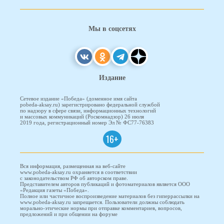
Мы в соцсетях
Издание
Сетевое издание «Победа» (доменное имя сайта
pobeda-aksay.ru) зарегистрировано федеральной службой
по надзору в сфере связи, информационных технологий
и массовых коммуникаций (Роскомнадзор) 26 июля
2019 года, регистрационный номер Эл № ФС77-76383
16+
Вся информация, размещенная на веб-сайте
www.pobeda-aksay.ru охраняется в соответствии
с законодательством РФ об авторском праве.
Представителем авторов публикаций и фотоматериалов является ООО
«Редакция газеты «Победа».
Полное или частичное воспроизведение материалов без гиперрассылки на
www.pobeda-aksay.ru запрещается. Пользователи должны соблюдать
морально-этические нормы при отправке комментариев, вопросов,
предложений и при общении на форуме