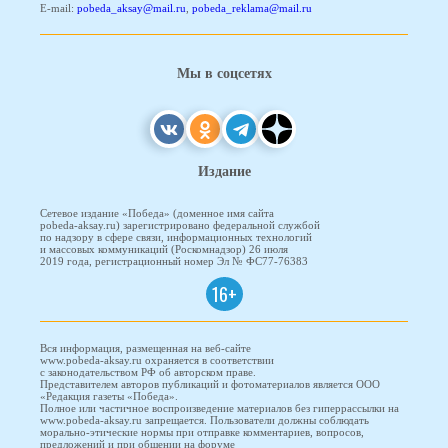
E-mail:
pobeda_aksay@mail.ru
,
pobeda_reklama@mail.ru
Мы в соцсетях
Издание
Сетевое издание «Победа» (доменное имя сайта
pobeda-aksay.ru) зарегистрировано федеральной службой
по надзору в сфере связи, информационных технологий
и массовых коммуникаций (Роскомнадзор) 26 июля
2019 года, регистрационный номер Эл № ФС77-76383
16+
Вся информация, размещенная на веб-сайте
www.pobeda-aksay.ru охраняется в соответствии
с законодательством РФ об авторском праве.
Представителем авторов публикаций и фотоматериалов является ООО
«Редакция газеты «Победа».
Полное или частичное воспроизведение материалов без гиперрассылки на
www.pobeda-aksay.ru запрещается. Пользователи должны соблюдать
морально-этические нормы при отправке комментариев, вопросов,
предложений и при общении на форуме