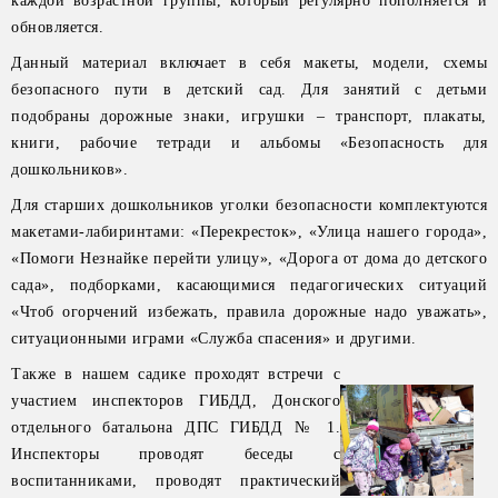
каждой возрастной группы, который регулярно пополняется и
обновляется.
Данный материал включает в себя макеты, модели, схемы
безопасного пути в детский сад. Для занятий с детьми
подобраны дорожные знаки, игрушки – транспорт, плакаты,
книги, рабочие тетради и альбомы «Безопасность для
дошкольников».
Для старших дошкольников уголки безопасности комплектуются
макетами-лабиринтами: «Перекресток», «Улица нашего города»,
«Помоги Незнайке перейти улицу», «Дорога от дома до детского
сада», подборками, касающимися педагогических ситуаций
«Чтоб огорчений избежать, правила дорожные надо уважать»,
ситуационными играми «Служба спасения» и другими.
Также в нашем садике проходят встречи с
участием инспекторов ГИБДД, Донского
отдельного батальона ДПС ГИБДД № 1.
Инспекторы проводят беседы с
воспитанниками, проводят практический