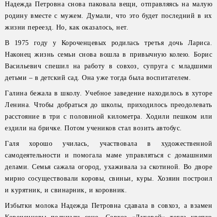
Надежда Петровна снова паковала вещи, отправляясь на малую
родину вместе с мужем. Думали, что это будет последний в их
жизни переезд. Но, как оказалось, нет.
В 1975 году у Короченцевых родилась третья дочь Лариса.
Наконец жизнь семьи снова вошла в привычную колею. Борис
Васильевич спешил на работу в совхоз, супруга с младшими
детьми – в детский сад. Она уже тогда была воспитателем.
Галина бежала в школу. Учебное заведение находилось в хуторе
Ленина. Чтобы добраться до школы, приходилось преодолевать
расстояние в три с половиной километра. Ходили пешком или
ездили на бричке. Потом учеников стал возить автобус.
Галя хорошо училась, участвовала в художественной
самодеятельности и помогала маме управляться с домашними
делами. Семья сажала огород, ухаживала за скотиной. Во дворе
мирно сосуществовали коровы, свиньи, куры. Хозяин построил
и курятник, и свинарник, и коровник.
Избытки молока Надежда Петровна сдавала в совхоз, а взамен