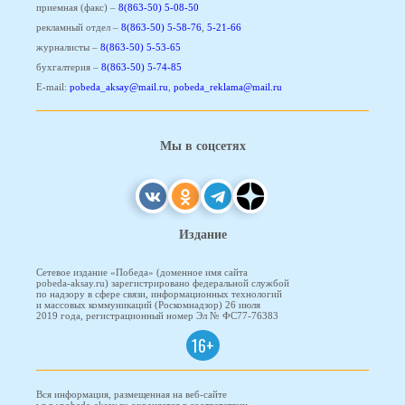
приемная (факс) –
8(863-50) 5-08-50
рекламный отдел –
8(863-50) 5-58-76
,
5-21-66
журналисты –
8(863-50) 5-53-65
бухгалтерия –
8(863-50) 5-74-85
E-mail:
pobeda_aksay@mail.ru
,
pobeda_reklama@mail.ru
Мы в соцсетях
Издание
Сетевое издание «Победа» (доменное имя сайта
pobeda-aksay.ru) зарегистрировано федеральной службой
по надзору в сфере связи, информационных технологий
и массовых коммуникаций (Роскомнадзор) 26 июля
2019 года, регистрационный номер Эл № ФС77-76383
16+
Вся информация, размещенная на веб-сайте