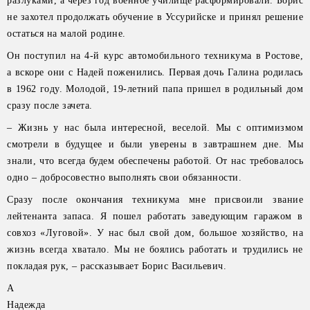
разлуками, а через год военное училище расформировали. Борис
не захотел продолжать обучение в Уссурийске и принял решение
остаться на малой родине.
Он поступил на 4-й курс автомобильного техникума в Ростове,
а вскоре они с Надей поженились. Первая дочь Галина родилась
в 1962 году. Молодой, 19-летний папа пришел в родильный дом
сразу после зачета.
– Жизнь у нас была интересной, веселой. Мы с оптимизмом
смотрели в будущее и были уверены в завтрашнем дне. Мы
знали, что всегда будем обеспечены работой. От нас требовалось
одно – добросовестно выполнять свои обязанности.
Сразу после окончания техникума мне присвоили звание
лейтенанта запаса. Я пошел работать заведующим гаражом в
совхоз «Луговой». У нас был свой дом, большое хозяйство, на
жизнь всегда хватало. Мы не боялись работать и трудились не
покладая рук, – рассказывает Борис Васильевич.
А
Надежда