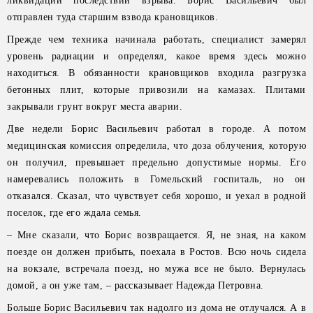
ликвидации последствий взрыва. Борис Васильевич был
отправлен туда старшим взвода крановщиков.
Прежде чем техника начинала работать, специалист замерял
уровень радиации и определял, какое время здесь можно
находиться. В обязанности крановщиков входила разгрузка
бетонных плит, которые привозили на камазах. Плитами
закрывали грунт вокруг места аварии.
Две недели Борис Васильевич работал в городе. А потом
медицинская комиссия определила, что доза облучения, которую
он получил, превышает предельно допустимые нормы. Его
намеревались положить в Гомельский госпиталь, но он
отказался. Сказал, что чувствует себя хорошо, и уехал в родной
поселок, где его ждала семья.
– Мне сказали, что Борис возвращается. Я, не зная, на каком
поезде он должен прибыть, поехала в Ростов. Всю ночь сидела
на вокзале, встречала поезд, но мужа все не было. Вернулась
домой, а он уже там, – рассказывает Надежда Петровна.
Больше Борис Васильевич так надолго из дома не отлучался. А в