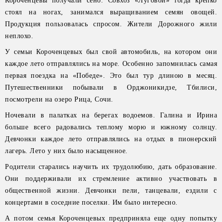
Короченцевы получали сено. Совхоз «Луговой» тогда крепко
стоял на ногах, занимался выращиванием семян овощей.
Продукция пользовалась спросом. Жители Дорожного жили
неплохо.
У семьи Короченцевых был свой автомобиль, на котором они
каждое лето отправлялись на море. Особенно запомнилась самая
первая поездка на «Победе». Это был тур длиною в месяц.
Путешественники побывали в Орджоникидзе, Тбилиси,
посмотрели на озеро Рица, Сочи.
Ночевали в палатках на берегах водоемов. Галина и Ирина
больше всего радовались теплому морю и южному солнцу.
Девчонки каждое лето отправлялись на отдых в пионерский
лагерь. Лето у них было насыщенное.
Родители старались научить их трудолюбию, дать образование.
Они поддерживали их стремление активно участвовать в
общественной жизни. Девчонки пели, танцевали, ездили с
концертами в соседние поселки. Им было интересно.
А потом семья Короченцевых предприняла еще одну попытку