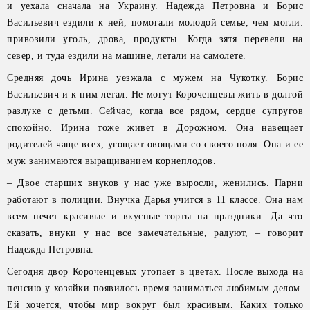
и уехала сначала на Украину. Надежда Петровна и Борис
Васильевич ездили к ней, помогали молодой семье, чем могли:
привозили уголь, дрова, продукты. Когда зятя перевели на
север, и туда ездили на машине, летали на самолете.
Средняя дочь Ирина уезжала с мужем на Чукотку. Борис
Васильевич и к ним летал. Не могут Короченцевы жить в долгой
разлуке с детьми. Сейчас, когда все рядом, сердце супругов
спокойно. Ирина тоже живет в Дорожном. Она навещает
родителей чаще всех, угощает овощами со своего поля. Она и ее
муж занимаются выращиванием корнеплодов.
– Двое старших внуков у нас уже выросли, женились. Парни
работают в полиции. Внучка Дарья учится в 11 классе. Она нам
всем печет красивые и вкусные торты на праздники. Да что
сказать, внуки у нас все замечательные, радуют, – говорит
Надежда Петровна.
Сегодня двор Короченцевых утопает в цветах. После выхода на
пенсию у хозяйки появилось время заниматься любимым делом.
Ей хочется, чтобы мир вокруг был красивым. Каких только