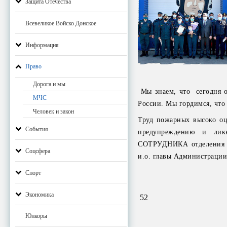
Защита Отечества
Всевеликое Войско Донское
Информация
Право
Дорога и мы
Мы знаем, что сегодня о
МЧС
России. Мы гордимся, что
Человек и закон
Труд пожарных высоко оц
События
предупреждению и лик
СОТРУДНИКА отделения на
Соцсфера
и.о. главы Администрации
Спорт
Экономика
52
Юнкоры