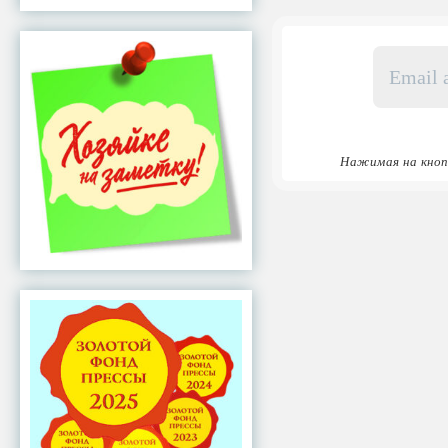
Email
адрес
*
Нажимая на кноп