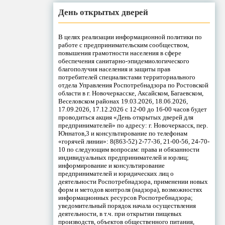
День открытых дверей
В целях реализации информационной политики по
работе с предпринимательским сообществом,
повышения грамотности населения в сфере
обеспечения санитарно-эпидемиологического
благополучия населения и защиты прав
потребителей специалистами территориального
отдела Управления Роспотребнадзора по Ростовской
области в г. Новочеркасске, Аксайском, Багаевском,
Веселовском районах 19.03.2026, 18.06.2026,
17.09.2026, 17.12.2026 с 12-00 до 16-00 часов будет
проводиться акция «День открытых дверей для
предпринимателей» по адресу: г. Новочеркасск, пер.
Юннатов,3 и консультирование по телефонам
«горячей линии»: 8(863-52) 2-77-36, 21-00-56, 24-70-
10 по следующим вопросам: права и обязанности
индивидуальных предпринимателей и юрлиц;
информирование и консультирование
предпринимателей и юридических лиц о
деятельности Роспотребнадзора, применении новых
форм и методов контроля (надзора), возможностях
информационных ресурсов Роспотребнадзора;
уведомительный порядок начала осуществления
деятельности, в т.ч. при открытии пищевых
производств, объектов общественного питания,