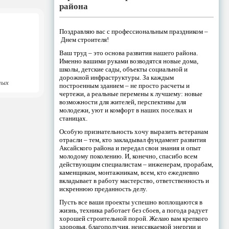
района
Поздравляю вас с профессиональным праздником –
Днем строителя!
Ваш труд – это основа развития нашего района.
Именно вашими руками возводятся новые дома,
школы, детские сады, объекты социальной и
дорожной инфраструктуры. За каждым
ных
построенным зданием – не просто расчеты и
чертежи, а реальные перемены к лучшему: новые
возможности для жителей, перспективы для
молодежи, уют и комфорт в наших поселках и
станицах.
Особую признательность хочу выразить ветеранам
отрасли – тем, кто закладывал фундамент развития
Аксайского района и передал свои знания и опыт
молодому поколению. И, конечно, спасибо всем
действующим специалистам – инженерам, прорабам,
каменщикам, монтажникам, всем, кто ежедневно
вкладывает в работу мастерство, ответственность и
искреннюю преданность делу.
Пусть все ваши проекты успешно воплощаются в
жизнь, техника работает без сбоев, а погода радует
хорошей строительной порой. Желаю вам крепкого
здоровья, благополучия, неиссякаемой энергии и