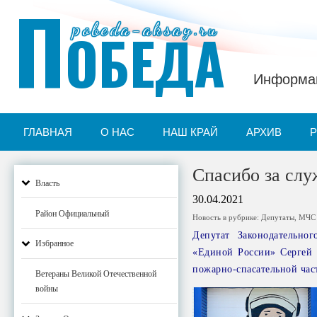
П
pobeda-aksay.ru
ОБЕДА
Информац
ГЛАВНАЯ
О НАС
НАШ КРАЙ
АРХИВ
Спасибо за слу
Власть
30.04.2021
Район Официальный
Новость в рубрике:
Депутаты
,
МЧС
Депутат Законодательног
Избранное
«Единой России» Сергей 
пожарно-спасательной ча
Ветераны Великой Отечественной
войны