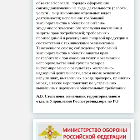
объектов торговли; порядок оформления
санэпидзаключений на виды деятельности (работы,
услуги); лицензирование отдельных видов
деятельности; исполнение требований
законодательства в области санитарно-
эпидемиологического благополучия населения и
защиты прав потребителей; требования к
производимой и реализуемой пищевой продукции в
соответствии с техническими регламентами
Таможенного союза; соблюдение требований
законодательства в области защиты прав
потребителей при оказании услуг и реализации
непродовольственной группы товаров;
информирование о результатах контрольно-
надзорной деятельности, в том числе основных
нарушениях, выявленных в ходе проверок, принятых
мерах, а также мероприятиях по устранению
выявленных нарушений обязательных требований.
А.В. Степанова, начальник территориального
отдела Управления Роспотребнадзора по РО