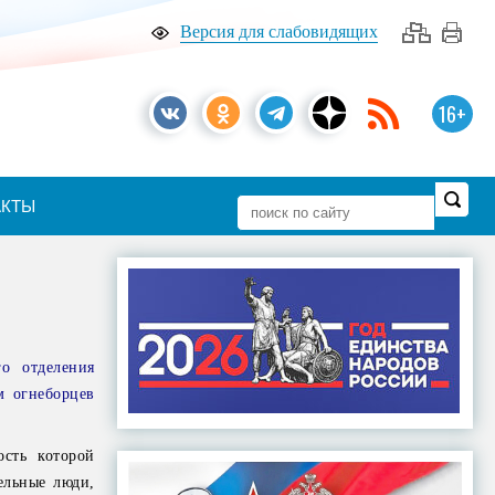
Версия для слабовидящих
16+
АКТЫ
го отделения
м огнеборцев
сть которой
ельные люди,