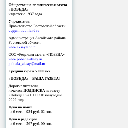
Общественно-политическая газета
«ПОБЕДА»
издается с 1937 года
Учредители:
Правительство Ростовской области
depprint.donland.ru
Администрация Аксайского района
Ростовской области
www.aksayland.ru
ООО «Редакция газеты «ПОБЕДА»
www.pobeda-aksay.ru
pobeda_aksay@mail.ru
Средний тираж 5 000 экз.
«ПОБЕДА» – ВАША ГАЗЕТА!
Дорогие читатели,
началась
ПОДПИСКА
на газету
«Победа» на ВТОРОЕ полугодие
2026 года
Цена на почте
на 6 мес. – 934 руб. 62 коп.
Цена в редакции
на 6 мес. – 567 руб. 00 коп.