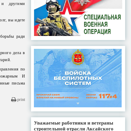
 и другими
олг, вы идете
 борьбы ради
рного дела в
тарий.
правления по
пожарным И
енные письма
print
Уважаемые работники и ветераны
строительной отрасли Аксайского