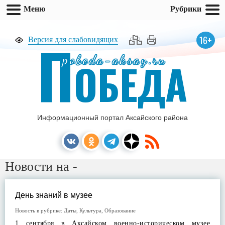
Меню
Рубрики
П
16+
Версия для слабовидящих
pobeda-aksay.ru
ОБЕДА
Информационный портал Аксайского района
Новости на -
День знаний в музее
Новость в рубрике:
Даты
,
Культура
,
Образование
1 сентября в Аксайском военно-историческом музее