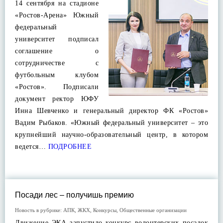
14 сентября на стадионе
«Ростов-Арена» Южный
федеральный
университет подписал
соглашение о
сотрудничестве с
футбольным клубом
«Ростов». Подписали
документ ректор ЮФУ
Инна Шевченко и генеральный директор ФК «Ростов»
Вадим Рыбаков. «Южный федеральный университет – это
крупнейший научно-образовательный центр, в котором
ведется…
ПОДРОБНЕЕ
Посади лес – получишь премию
Новость в рубрике:
АПК
,
ЖКХ
,
Конкурсы
,
Общественные организации
Движение ЭКА запустило конкурс волонтерских посадок