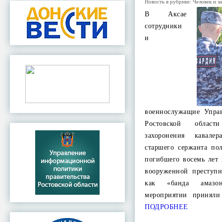
Новость в рубрике:
Человек и з
В Аксае
сотрудники
и
военнослужащие Упра
Ростовской облас
захоронения кавале
старшего сержанта по
погибшего восемь лет
вооруженной преступн
как «банда амазо
мероприятии приняли
ПОДРОБНЕЕ