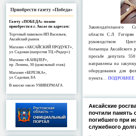
Приобрести газету «Победа»
Газету «ПОБЕДА» можно
приобрести в г. Аксае по адресам:
Законодательного С
Торговый павильон ИП Васильев,
области С.Л. Гогорян
Аксайский рынок
руководством Цен
Магазин «АКСАЙСКИЙ ПРОДУКТ»,
больницы Аксайского р
ул. Садовая (напротив ТЦ «Ридер»)
просьбе депутата 55
Магазин «КАНЦЛЕР»,
направлены на закупк
пр. Ленина, 30 (цокольный этаж)
оборудования для фел
Магазин «БЕРЕЗКА»,
ул. Садовая, 8А
пункта…
ПОДРОБНЕЕ
В киоске около УНИВЕРМАГА
Аксайские росгв
почтили память 
погибшего при и
служебного долг