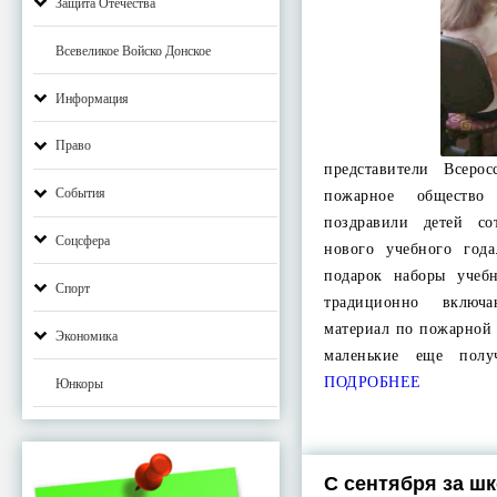
Защита Отечества
Всевеликое Войско Донское
Информация
Право
представители Всерос
События
пожарное общество
поздравили детей со
Соцсфера
нового учебного год
подарок наборы учеб
Спорт
традиционно включ
материал по пожарной 
Экономика
маленькие еще пол
ПОДРОБНЕЕ
Юнкоры
С сентября за ш