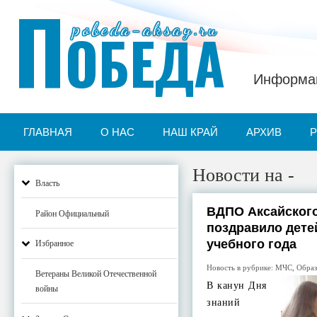
П
pobeda-aksay.ru
ОБЕДА
Информац
ГЛАВНАЯ
О НАС
НАШ КРАЙ
АРХИВ
Новости на -
Власть
ВДПО Аксайског
Район Официальный
поздравило дете
учебного года
Избранное
Новость в рубрике:
МЧС
,
Образ
Ветераны Великой Отечественной
В канун Дня
войны
знаний