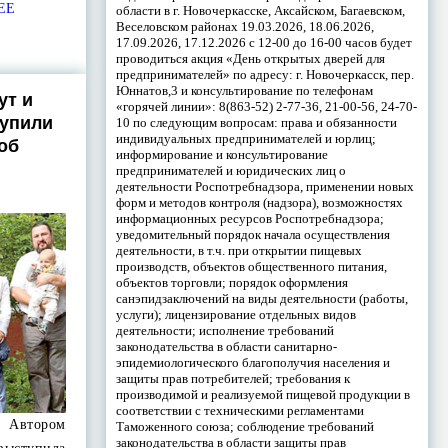
ЕЕ
области в г. Новочеркасске, Аксайском, Багаевском,
Веселовском районах 19.03.2026, 18.06.2026,
17.09.2026, 17.12.2026 с 12-00 до 16-00 часов будет
проводиться акция «День открытых дверей для
предпринимателей» по адресу: г. Новочеркасск, пер.
Юннатов,3 и консультирование по телефонам
ут и
«горячей линии»: 8(863-52) 2-77-36, 21-00-56, 24-70-
тупили
10 по следующим вопросам: права и обязанности
индивидуальных предпринимателей и юрлиц;
об
информирование и консультирование
предпринимателей и юридических лиц о
деятельности Роспотребнадзора, применении новых
форм и методов контроля (надзора), возможностях
информационных ресурсов Роспотребнадзора;
уведомительный порядок начала осуществления
деятельности, в т.ч. при открытии пищевых
производств, объектов общественного питания,
объектов торговли; порядок оформления
санэпидзаключений на виды деятельности (работы,
услуги); лицензирование отдельных видов
деятельности; исполнение требований
законодательства в области санитарно-
эпидемиологического благополучия населения и
защиты прав потребителей; требования к
производимой и реализуемой пищевой продукции в
соответствии с техническими регламентами
Автором
Таможенного союза; соблюдение требований
законодательства в области защиты прав