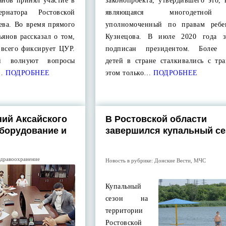
нов принял участие в
законопроекта, утвердившего это,
рнатора Ростовской
являющаяся многодетно
ева. Во время прямого
уполномоченный по правам ребе
янов рассказал о том,
Кузнецова. В июле 2020 года з
 всего фиксирует ЦУР.
подписан президентом. Более 
й волнуют вопросы
детей в стране сталкивались с тр
…
ПОДРОБНЕЕ
этом только…
ПОДРОБНЕЕ
ий Аксайского
В Ростовской области
оборудование и
завершился купальный се
дравоохранение
Новость в рубрике:
Донские Вести
,
МЧС
Купальный
сезон на
территории
Ростовской