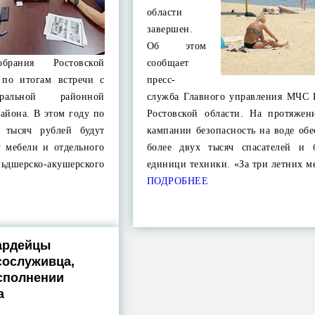
области
завершен.
Об этом
обрания Ростовской
сообщает
 по итогам встречи с
пресс-
тральной районной
служба Главного управления МЧС 
айона. В этом году по
Ростовской области. На протяжен
0 тысяч рублей будут
кампании безопасность на воде об
у мебели и отдельного
более двух тысяч спасателей и 
ьдшерско-акушерского
единици техники. «За три летних 
ПОДРОБНЕЕ
ардейцы
сослуживца,
сполнении
а