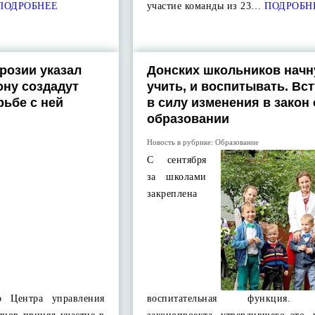
ПОДРОБНЕЕ
участие команды из 23…
ПОДРОБН
розии указал
Донских школьников начн
ону создадут
учить, и воспитывать. Вс
рьбе с ней
в силу изменения в закон 
образовании
Новость в рубрике:
Образование
С сентября
за школами
закреплена
го Центра управления
воспитательная функция. 