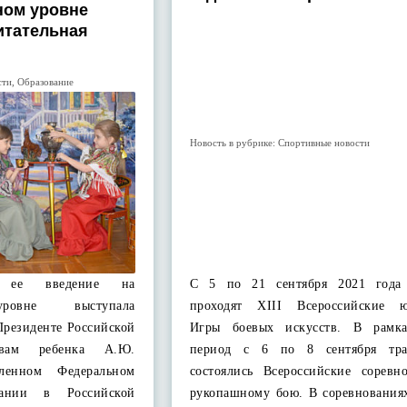
ном уровне
итательная
сти
,
Образование
Новость в рубрике:
Спортивные новости
За ее введение на
С 5 по 21 сентября 2021 года
уровне выступала
проходят XIII Всероссийские ю
резиденте Российской
Игры боевых искусств. В рамк
вам ребенка А.Ю.
период с 6 по 8 сентября тра
ленном Федеральном
состоялись Всероссийские соревн
вании в Российской
рукопашному бою. В соревнования