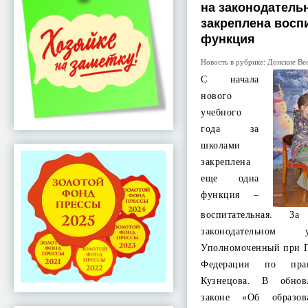
на законодатель
закреплена восп
функция
Новость в рубрике:
Донские Ве
С начала
нового
учебного
года за
школами
закреплена
еще одна
функция –
воспитательная. 
законодательном 
Уполномоченный при П
Федерации по пра
Кузнецова. В обнов
законе «Об образо