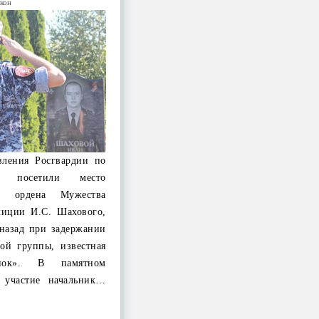
акон
вления Росгвардии по
ти посетили место
ра ордена Мужества
лиции И.С. Шахового,
 назад при задержании
ой группы, известная
нок». В памятном
 участие начальник…