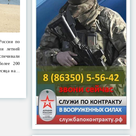
России по
ии летней
еспечивали
более 200
месяца на…