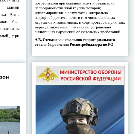
 выступила
потребителей при оказании услуг и реализации
й мамой
непродовольственной группы товаров;
информирование о результатах контрольно-
нка Анна
надзорной деятельности, в том числе основных
акон был
нарушениях, выявленных в ходе проверок, принятых
мерах, а также мероприятиях по устранению
половины
выявленных нарушений обязательных требований.
авлей, при
А.В. Степанова, начальник территориального
отдела Управления Роспотребнадзора по РО
зон