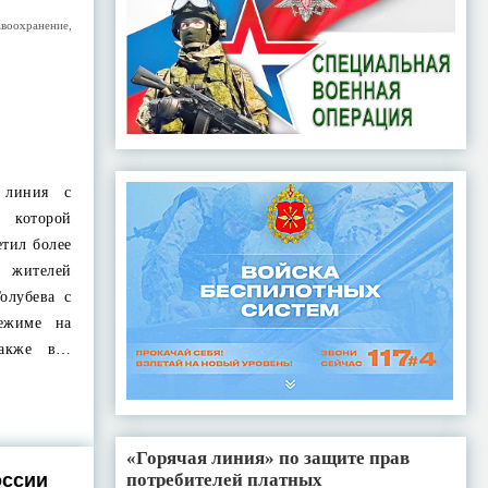
авоохранение
,
 линия с
 которой
етил более
 жителей
олубева с
ежиме на
также в…
«Горячая линия» по защите прав
потребителей платных
оссии