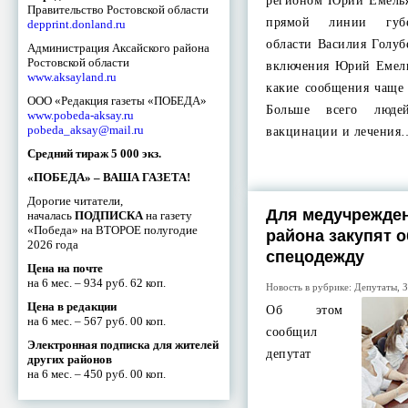
регионом Юрий Емелья
Правительство Ростовской области
прямой линии губе
depprint.donland.ru
области Василия Голуб
Администрация Аксайского района
Ростовской области
включения Юрий Емель
www.aksayland.ru
какие сообщения чаще
ООО «Редакция газеты «ПОБЕДА»
Больше всего люде
www.pobeda-aksay.ru
pobeda_aksay@mail.ru
вакцинации и лечения
Средний тираж 5 000 экз.
«ПОБЕДА» – ВАША ГАЗЕТА!
Дорогие читатели,
Для медучрежден
началась
ПОДПИСКА
на газету
«Победа» на ВТОРОЕ полугодие
района закупят 
2026 года
спецодежду
Цена на почте
на 6 мес. – 934 руб. 62 коп.
Новость в рубрике:
Депутаты
,
З
Цена в редакции
Об этом
на 6 мес. – 567 руб. 00 коп.
сообщил
Электронная подписка для жителей
депутат
других районов
на 6 мес. – 450 руб. 00 коп.