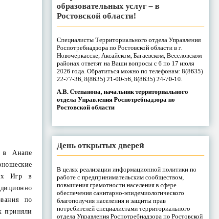
образовательных услуг – в
Ростовской области!
Специалисты Территориального отдела Управления
Роспотребнадзора по Ростовской области в г.
Новочеркасске, Аксайском, Багаевском, Веселовском
районах ответят на Ваши вопросы с 6 по 17 июля
2026 года. Обратиться можно по телефонам: 8(8635)
22-77-36, 8(8635) 21-00-56, 8(8635) 24-70-10.
А.В. Степанова, начальник территориального
отдела Управления Роспотребнадзора по
Ростовской области
День открытых дверей
 в Анапе
ношеские
В целях реализации информационной политики по
ах Игр в
работе с предпринимательским сообществом,
повышения грамотности населения в сфере
диционно
обеспечения санитарно-эпидемиологического
ования по
благополучия населения и защиты прав
потребителей специалистами территориального
х приняли
отдела Управления Роспотребнадзора по Ростовской