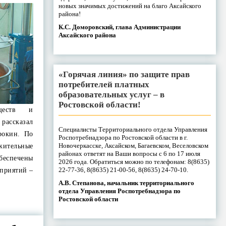
новых значимых достижений на благо Аксайского
района!
К.С. Доморовский, глава Администрации
Аксайского района
«Горячая линия» по защите прав
потребителей платных
образовательных услуг – в
Ростовской области!
еществ и
 рассказал
Специалисты Территориального отдела Управления
рокин. По
Роспотребнадзора по Ростовской области в г.
Новочеркасске, Аксайском, Багаевском, Веселовском
жительные
районах ответят на Ваши вопросы с 6 по 17 июля
обеспечены
2026 года. Обратиться можно по телефонам: 8(8635)
22-77-36, 8(8635) 21-00-56, 8(8635) 24-70-10.
приятий –
А.В. Степанова, начальник территориального
отдела Управления Роспотребнадзора по
Ростовской области