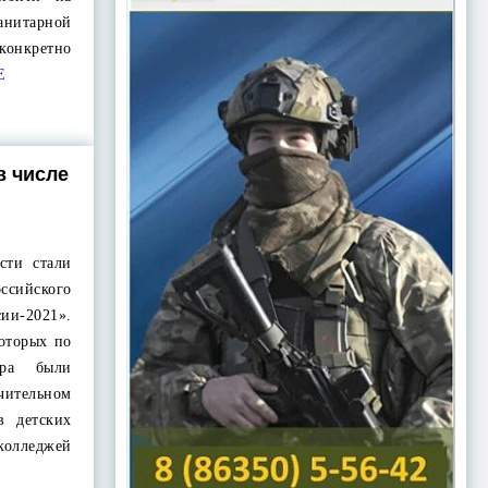
нитарной
нкретно
Е
в числе
сти стали
ссийского
ии-2021».
которых по
ора были
чительном
в детских
олледжей