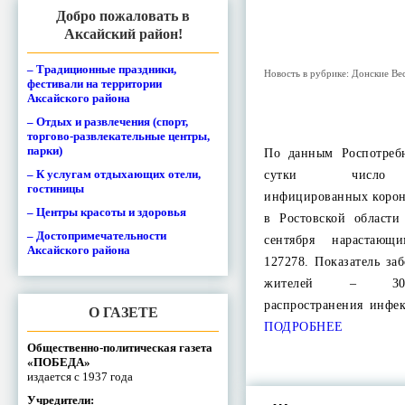
Добро пожаловать в
Аксайский район!
– Традиционные праздники,
Новость в рубрике:
Донские Ве
фестивали на территории
Аксайского района
– Отдых и развлечения (спорт,
торгово-развлекательные центры,
парки)
По данным Роспотребн
– К услугам отдыхающих отели,
сутки число п
гостиницы
инфицированных корон
– Центры красоты и здоровья
в Ростовской област
– Достопримечательности
сентября нарастающ
Аксайского района
127278. Показатель за
жителей – 302
распространения инфе
О ГАЗЕТЕ
ПОДРОБНЕЕ
Общественно-политическая газета
«ПОБЕДА»
издается с 1937 года
Учредители: