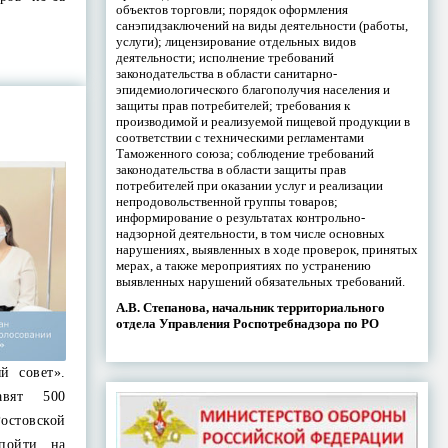
объектов торговли; порядок оформления
санэпидзаключений на виды деятельности (работы,
услуги); лицензирование отдельных видов
деятельности; исполнение требований
законодательства в области санитарно-
эпидемиологического благополучия населения и
защиты прав потребителей; требования к
производимой и реализуемой пищевой продукции в
соответствии с техническими регламентами
Таможенного союза; соблюдение требований
законодательства в области защиты прав
потребителей при оказании услуг и реализации
непродовольственной группы товаров;
информирование о результатах контрольно-
надзорной деятельности, в том числе основных
нарушениях, выявленных в ходе проверок, принятых
мерах, а также мероприятиях по устранению
выявленных нарушений обязательных требований.
А.В. Степанова, начальник территориального
отдела Управления Роспотребнадзора по РО
й совет».
авят 500
остовской
пойти на