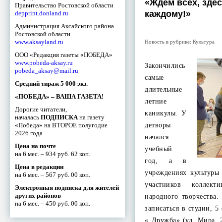
«Ждем всех, здес
Правительство Ростовской области
каждому!»
depprint.donland.ru
Администрация Аксайского района
Ростовской области
www.aksayland.ru
Новость в рубрике:
Культура
ООО «Редакция газеты «ПОБЕДА»
www.pobeda-aksay.ru
Закончились
pobeda_aksay@mail.ru
самые
Средний тираж 5 000 экз.
длительные
«ПОБЕДА» – ВАША ГАЗЕТА!
летние
Дорогие читатели,
каникулы. У
началась
ПОДПИСКА
на газету
«Победа» на ВТОРОЕ полугодие
детворы
2026 года
начался
Цена на почте
учебный
на 6 мес. – 934 руб. 62 коп.
год, а в
Цена в редакции
учреждениях культуры
на 6 мес. – 567 руб. 00 коп.
участников коллекти
Электронная подписка для жителей
других районов
народного творчества
на 6 мес. – 450 руб. 00 коп.
записаться в студии, 5
« Дружба» (ул. Мира,