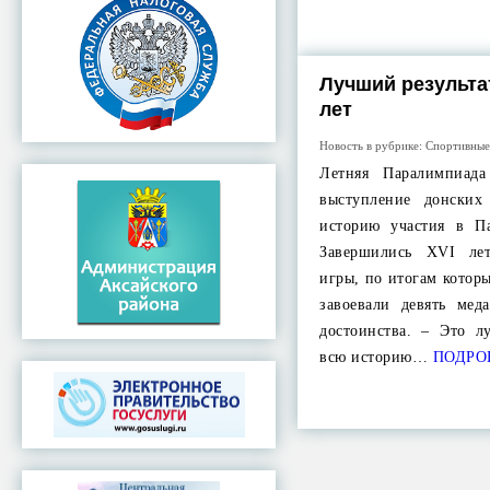
Лучший результа
лет
Новость в рубрике:
Спортивные
Летняя Паралимпиад
выступление донских
историю участия в П
Завершились XVI ле
игры, по итогам котор
завоевали девять мед
достоинства. – Это л
всю историю…
ПОДРО