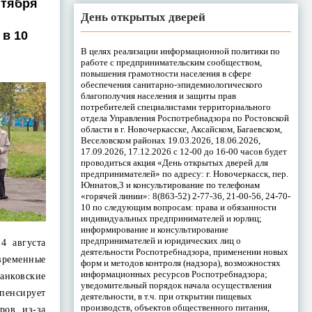
нтября
День открытых дверей
в 10
В целях реализации информационной политики по
работе с предпринимательским сообществом,
повышения грамотности населения в сфере
обеспечения санитарно-эпидемиологического
благополучия населения и защиты прав
потребителей специалистами территориального
отдела Управления Роспотребнадзора по Ростовской
области в г. Новочеркасске, Аксайском, Багаевском,
Веселовском районах 19.03.2026, 18.06.2026,
17.09.2026, 17.12.2026 с 12-00 до 16-00 часов будет
проводиться акция «День открытых дверей для
предпринимателей» по адресу: г. Новочеркасск, пер.
Юннатов,3 и консультирование по телефонам
«горячей линии»: 8(863-52) 2-77-36, 21-00-56, 24-70-
10 по следующим вопросам: права и обязанности
индивидуальных предпринимателей и юрлиц;
информирование и консультирование
предпринимателей и юридических лиц о
4 августа
деятельности Роспотребнадзора, применении новых
временные
форм и методов контроля (надзора), возможностях
информационных ресурсов Роспотребнадзора;
банковские
уведомительный порядок начала осуществления
пенсирует
деятельности, в т.ч. при открытии пищевых
производств, объектов общественного питания,
ров из-за