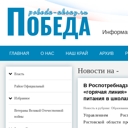
П
pobeda-aksay.ru
ОБЕДА
Информац
ГЛАВНАЯ
О НАС
НАШ КРАЙ
АРХИВ
Новости на -
Власть
В Роспотребнадз
Район Официальный
«горячая линия»
питания в школа
Избранное
Новость в рубрике:
Образовани
Ветераны Великой Отечественной
Управлением Рос
войны
Ростовской области пр