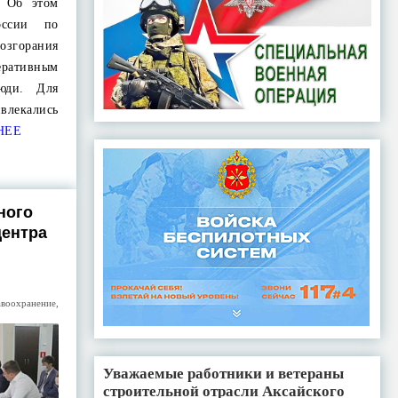
. Об этом
ссии по
возгорания
еративным
юди. Для
лекались
НЕЕ
ного
центра
авоохранение
,
Уважаемые работники и ветераны
строительной отрасли Аксайского