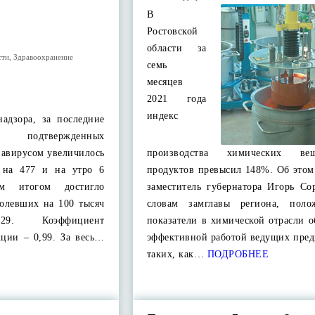
В
Ростовской
области за
сти
,
Здравоохранение
семь
месяцев
2021 года
индекс
адзора, за последние
одтвержденных
авирусом увеличилось
производства химических в
и на 477 и на утро 6
продуктов превысил 148%. Об этом
им итогом достигло
заместитель губернатора Игорь Со
болевших на 100 тысяч
словам замглавы региона, поло
9. Коэффициент
показатели в химической отрасли 
кции – 0,99. За весь…
эффективной работой ведущих пред
таких, как…
ПОДРОБНЕЕ