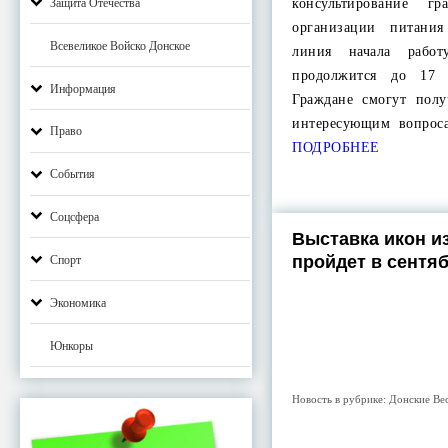
Защита Отечества
консультирование г
организации питани
Всевеликое Войско Донское
линия начала рабо
продолжится до 17 
Информация
Граждане смогут полу
интересующим вопрос
Право
ПОДРОБНЕЕ
События
Соцсфера
Выставка икон и
пройдет в сентяб
Спорт
Экономика
Юнкоры
Новость в рубрике:
Донские Ве