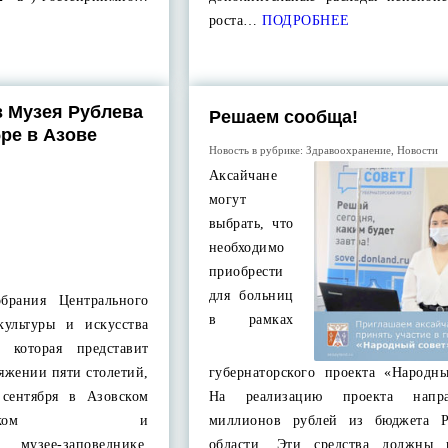
роста…
ПОДРОБНЕЕ
з Музея Рублева
Решаем сообща!
ре в Азове
Новость в рубрике:
Здравоохранение
,
Новости
Аксайчане
могут
выбрать, что
необходимо
приобрести
для больниц
брания Центрального
в рамках
культуры и искусства
 которая представит
яжении пяти столетий,
губернаторского проекта «Народны
 сентября в Азовском
На реализацию проекта напр
ологическом и
миллионов рублей из бюджета Р
 музее-заповеднике.
области. Эти средства должны 