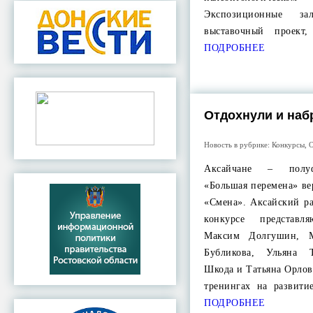
Экспозиционные з
выставочный проект
ПОДРОБНЕЕ
Отдохнули и наб
Новость в рубрике:
Конкурсы
,
О
Аксайчане – полуф
«Большая перемена» в
«Смена». Аксайский р
конкурсе представ
Максим Долгушин, М
Бубликова, Ульяна 
Шкода и Татьяна Орлов
тренингах на развити
ПОДРОБНЕЕ