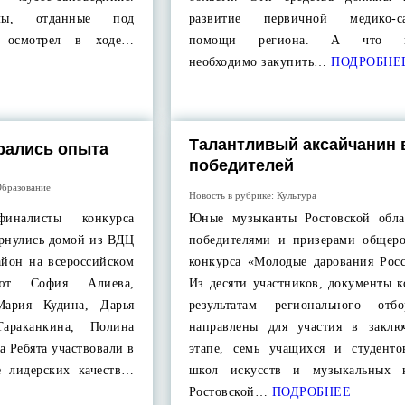
алы, отданные под
развитие первичной медико-са
, осмотрел в ходе…
помощи региона. А что ко
необходимо закупить…
ПОДРОБНЕ
Талантливый аксайчанин 
рались опыта
победителей
бразование
Новость в рубрике:
Культура
иналисты конкурса
Юные музыканты Ростовской обла
ернулись домой из ВДЦ
победителями и призерами общеро
айон на всероссийском
конкурса «Молодые дарования Росс
ляют София Алиева,
Из десяти участников, документы 
ария Кудина, Дарья
результатам регионального отб
Тараканкина, Полина
направлены для участия в заклю
а Ребята участвовали в
этапе, семь учащихся и студенто
е лидерских качеств…
школ искусств и музыкальных к
Ростовской…
ПОДРОБНЕЕ