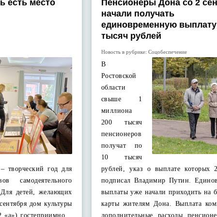
ь есть место
Пенсионеры Дона со 2 се
начали получать
единовременную выплату 
тысяч рублей
Новость в рубрике:
Соцобеспечение
В
Ростовской
области
свыше 1
миллиона
200 тысяч
пенсионеров
получат по
10 тысяч
 – творческий год для
рублей, указ о выплате которых 2
вов самодеятельного
подписал Владимир Путин. Едино
. Для детей, желающих
выплаты уже начали приходить на 
 сентября дом культуры
карты жителям Дона. Выплата ком
 2 «а») гостеприимно…
дополнительные расходы пенсионе