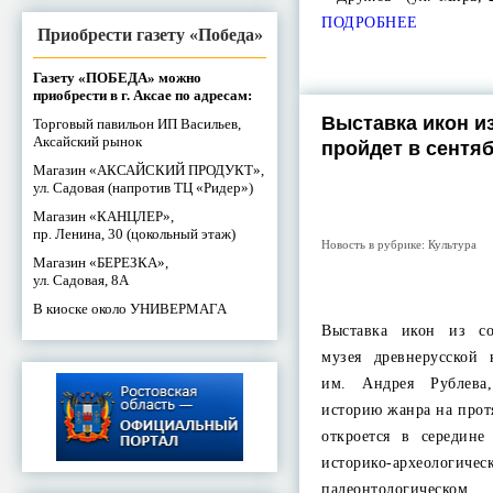
ПОДРОБНЕЕ
Приобрести газету «Победа»
Газету «ПОБЕДА» можно
приобрести в г. Аксае по адресам:
Выставка икон и
Торговый павильон ИП Васильев,
Аксайский рынок
пройдет в сентяб
Магазин «АКСАЙСКИЙ ПРОДУКТ»,
ул. Садовая (напротив ТЦ «Ридер»)
Магазин «КАНЦЛЕР»,
пр. Ленина, 30 (цокольный этаж)
Новость в рубрике:
Культура
Магазин «БЕРЕЗКА»,
ул. Садовая, 8А
В киоске около УНИВЕРМАГА
Выставка икон из со
музея древнерусской 
им. Андрея Рублева,
историю жанра на прот
откроется в середине
историко-архе
палеонтологическом