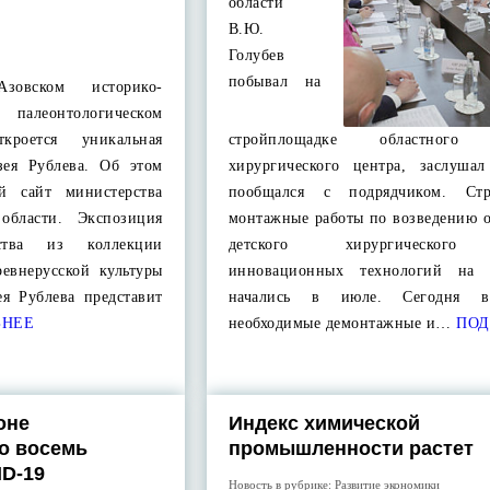
области
В.Ю.
Голубев
побывал на
овском историко-
палеонтологическом
ткроется уникальная
стройплощадке областного 
зея Рублева. Об этом
хирургического центра, заслушал
й сайт министерства
пообщался с подрядчиком. Стро
 области. Экспозиция
монтажные работы по возведению о
сства из коллекции
детского хирургического
ревнерусской культуры
инновационных технологий на 
ея Рублева представит
начались в июле. Сегодня в
БНЕЕ
необходимые демонтажные и…
ПОД
оне
Индекс химической
о восемь
промышленности растет
D-19
Новость в рубрике:
Развитие экономики