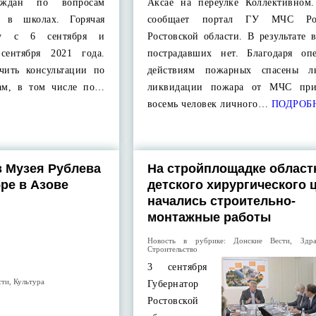
раждан по вопросам
Аксае на переулке Коллективном
я в школах. Горячая
сообщает портал ГУ МЧС Ро
ту с 6 сентября и
Ростовской области. В результате 
сентября 2021 года.
пострадавших нет. Благодаря оп
чить консультации по
действиям пожарных спасены л
ам, в том числе по…
ликвидации пожара от МЧС прив
восемь человек личного…
ПОДРОБ
з Музея Рублева
На стройплощадке област
ре в Азове
детского хирургического 
начались строительно-
монтажные работы
Новость в рубрике:
Донские Вести
,
Здр
Строительство
3 сентября
сти
,
Культура
Губернатор
Ростовской