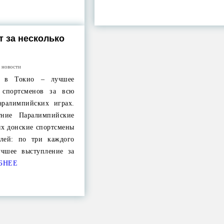
т за несколько
 новости
а в Токио – лучшее
 спортсменов за всю
аралимпийских играх.
тние Паралимпийские
ых донские спортсмены
алей: по три каждого
учшее выступление за
БНЕЕ