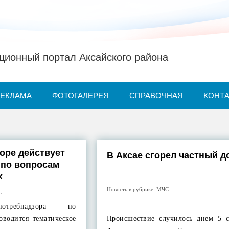
ионный портал Аксайского района
РЕКЛАМА
ФОТОГАЛЕРЕЯ
СПРАВОЧНАЯ
КОНТ
оре действует
В Аксае сгорел частный д
 по вопросам
х
Новость в рубрике:
МЧС
е
потребнадзора по
оводится тематическое
Происшествие случилось днем 5 с