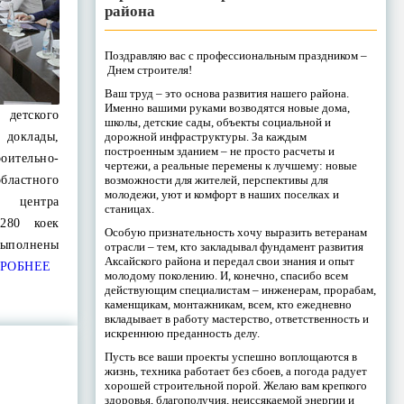
района
Поздравляю вас с профессиональным праздником –
Днем строителя!
Ваш труд – это основа развития нашего района.
Именно вашими руками возводятся новые дома,
детского
школы, детские сады, объекты социальной и
дорожной инфраструктуры. За каждым
 доклады,
построенным зданием – не просто расчеты и
ительно-
чертежи, а реальные перемены к лучшему: новые
возможности для жителей, перспективы для
бластного
молодежи, уют и комфорт в наших поселках и
 центра
станицах.
280 коек
Особую признательность хочу выразить ветеранам
ыполнены
отрасли – тем, кто закладывал фундамент развития
Аксайского района и передал свои знания и опыт
РОБНЕЕ
молодому поколению. И, конечно, спасибо всем
действующим специалистам – инженерам, прорабам,
каменщикам, монтажникам, всем, кто ежедневно
вкладывает в работу мастерство, ответственность и
искреннюю преданность делу.
Пусть все ваши проекты успешно воплощаются в
жизнь, техника работает без сбоев, а погода радует
хорошей строительной порой. Желаю вам крепкого
здоровья, благополучия, неиссякаемой энергии и