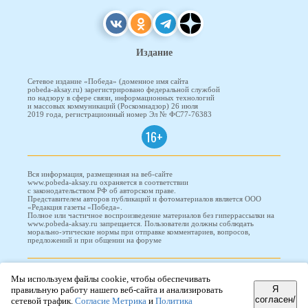
Издание
Сетевое издание «Победа» (доменное имя сайта
pobeda-aksay.ru) зарегистрировано федеральной службой
по надзору в сфере связи, информационных технологий
и массовых коммуникаций (Роскомнадзор) 26 июля
2019 года, регистрационный номер Эл № ФС77-76383
16+
Вся информация, размещенная на веб-сайте
www.pobeda-aksay.ru охраняется в соответствии
с законодательством РФ об авторском праве.
Представителем авторов публикаций и фотоматериалов является ООО
«Редакция газеты «Победа».
Полное или частичное воспроизведение материалов без гиперрассылки на
www.pobeda-aksay.ru запрещается. Пользователи должны соблюдать
морально-этические нормы при отправке комментариев, вопросов,
предложений и при общении на форуме
ПОБЕДА © 2010-2026
Мы используем файлы cookie, чтобы обеспечивать
Я
правильную работу нашего веб-сайта и анализировать
согласен/
сетевой трафик.
Согласие Метрика
и
Политика