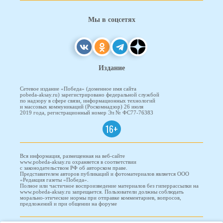
Мы в соцсетях
Издание
Сетевое издание «Победа» (доменное имя сайта
pobeda-aksay.ru) зарегистрировано федеральной службой
по надзору в сфере связи, информационных технологий
и массовых коммуникаций (Роскомнадзор) 26 июля
2019 года, регистрационный номер Эл № ФС77-76383
16+
Вся информация, размещенная на веб-сайте
www.pobeda-aksay.ru охраняется в соответствии
с законодательством РФ об авторском праве.
Представителем авторов публикаций и фотоматериалов является ООО
«Редакция газеты «Победа».
Полное или частичное воспроизведение материалов без гиперрассылки на
www.pobeda-aksay.ru запрещается. Пользователи должны соблюдать
морально-этические нормы при отправке комментариев, вопросов,
предложений и при общении на форуме