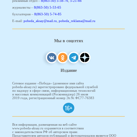
рекламный отдел –
8(863-50) 5-58-76
,
5-21-66
журналисты –
8(863-50) 5-53-65
бухгалтерия –
8(863-50) 5-74-85
E-mail:
pobeda_aksay@mail.ru
,
pobeda_reklama@mail.ru
Мы в соцсетях
Издание
Сетевое издание «Победа» (доменное имя сайта
pobeda-aksay.ru) зарегистрировано федеральной службой
по надзору в сфере связи, информационных технологий
и массовых коммуникаций (Роскомнадзор) 26 июля
2019 года, регистрационный номер Эл № ФС77-76383
16+
Вся информация, размещенная на веб-сайте
www.pobeda-aksay.ru охраняется в соответствии
с законодательством РФ об авторском праве.
Представителем авторов публикаций и фотоматериалов является ООО