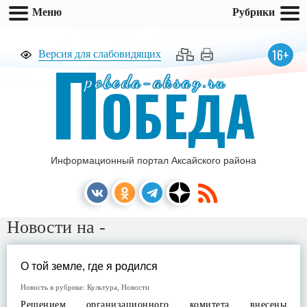
Меню
Рубрики
П
16+
Версия для слабовидящих
pobeda-aksay.ru
ОБЕДА
Информационный портал Аксайского района
Новости на -
О той земле, где я родился
Новость в рубрике:
Культура
,
Новости
Решением организационного комитета внесены