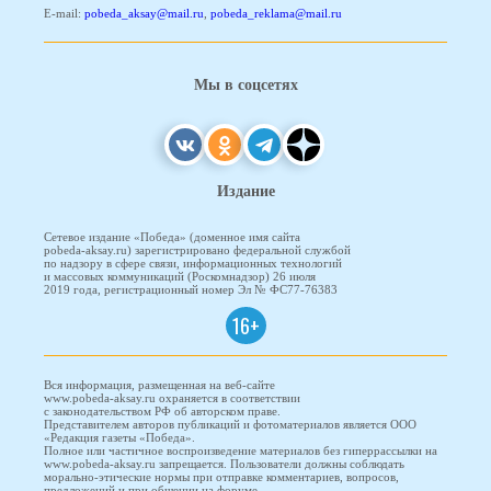
E-mail:
pobeda_aksay@mail.ru
,
pobeda_reklama@mail.ru
Мы в соцсетях
Издание
Сетевое издание «Победа» (доменное имя сайта
pobeda-aksay.ru) зарегистрировано федеральной службой
по надзору в сфере связи, информационных технологий
и массовых коммуникаций (Роскомнадзор) 26 июля
2019 года, регистрационный номер Эл № ФС77-76383
16+
Вся информация, размещенная на веб-сайте
www.pobeda-aksay.ru охраняется в соответствии
с законодательством РФ об авторском праве.
Представителем авторов публикаций и фотоматериалов является ООО
«Редакция газеты «Победа».
Полное или частичное воспроизведение материалов без гиперрассылки на
www.pobeda-aksay.ru запрещается. Пользователи должны соблюдать
морально-этические нормы при отправке комментариев, вопросов,
предложений и при общении на форуме