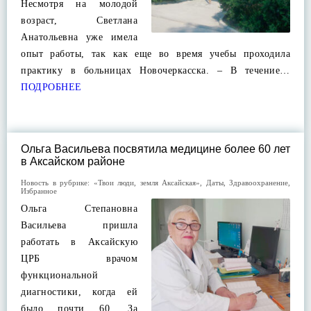
Несмотря на молодой
возраст, Светлана
Анатольевна уже имела
опыт работы, так как еще во время учебы проходила
практику в больницах Новочеркасска. – В течение…
ПОДРОБНЕЕ
Ольга Васильева посвятила медицине более 60 лет
в Аксайском районе
Новость в рубрике:
«Твои люди, земля Аксайская»
,
Даты
,
Здравоохранение
,
Избранное
Ольга Степановна
Васильева пришла
работать в Аксайскую
ЦРБ врачом
функциональной
диагностики, когда ей
было почти 60. За