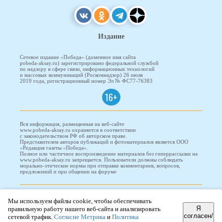
Издание
Сетевое издание «Победа» (доменное имя сайта
pobeda-aksay.ru) зарегистрировано федеральной службой
по надзору в сфере связи, информационных технологий
и массовых коммуникаций (Роскомнадзор) 26 июля
2019 года, регистрационный номер Эл № ФС77-76383
16+
Вся информация, размещенная на веб-сайте
www.pobeda-aksay.ru охраняется в соответствии
с законодательством РФ об авторском праве.
Представителем авторов публикаций и фотоматериалов является ООО
«Редакция газеты «Победа».
Полное или частичное воспроизведение материалов без гиперрассылки на
www.pobeda-aksay.ru запрещается. Пользователи должны соблюдать
морально-этические нормы при отправке комментариев, вопросов,
предложений и при общении на форуме
ПОБЕДА © 2010-2026
Мы используем файлы cookie, чтобы обеспечивать
Я
правильную работу нашего веб-сайта и анализировать
согласен/
сетевой трафик.
Согласие Метрика
и
Политика