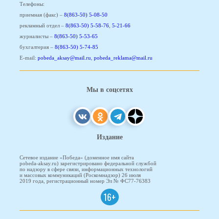
Телефоны:
приемная (факс) –
8(863-50) 5-08-50
рекламный отдел –
8(863-50) 5-58-76
,
5-21-66
журналисты –
8(863-50) 5-53-65
бухгалтерия –
8(863-50) 5-74-85
E-mail:
pobeda_aksay@mail.ru
,
pobeda_reklama@mail.ru
Мы в соцсетях
Издание
Сетевое издание «Победа» (доменное имя сайта
pobeda-aksay.ru) зарегистрировано федеральной службой
по надзору в сфере связи, информационных технологий
и массовых коммуникаций (Роскомнадзор) 26 июля
2019 года, регистрационный номер Эл № ФС77-76383
16+