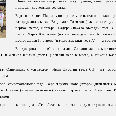
Юные аксайские спортсмены под руководством тренер
показали достойный результат.
В дисциплине «Паралимпийцы: самостоятельная езда» пр
распределились так: Владимир Сиротин (начало выездки т
первое место, Варвара Шадура (начало выездки тест В)
месте, Дарья Кумохина (начало выездки тест А) также з
место, Дарья Плетнева (начало выездки тест А) – на третье
В дисциплине «Специальная Олимпиада: самостояте
CI) и Дэниэл Шилин (тест CI) заняли первые места, а Михаил Каза
ая Олимпиада с коноводом» Иван Сиротин (тест СI) – на перво
тором.
опа: самостоятельная езда» Вера Двухженнова (второй дивизион), 
эл Шилин (третий дивизион) заняли первые места, Святослав 
изион).
тропа с коноводом» Лев Лемзиков занял первую ступень пьеде