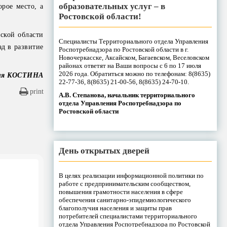
образовательных услуг – в
рое место, а
Ростовской области!
ской области
Специалисты Территориального отдела Управления
д в развитие
Роспотребнадзора по Ростовской области в г.
Новочеркасске, Аксайском, Багаевском, Веселовском
районах ответят на Ваши вопросы с 6 по 17 июля
2026 года. Обратиться можно по телефонам: 8(8635)
я КОСТИНА
22-77-36, 8(8635) 21-00-56, 8(8635) 24-70-10.
print
А.В. Степанова, начальник территориального
отдела Управления Роспотребнадзора по
Ростовской области
День открытых дверей
В целях реализации информационной политики по
работе с предпринимательским сообществом,
повышения грамотности населения в сфере
обеспечения санитарно-эпидемиологического
благополучия населения и защиты прав
потребителей специалистами территориального
отдела Управления Роспотребнадзора по Ростовской