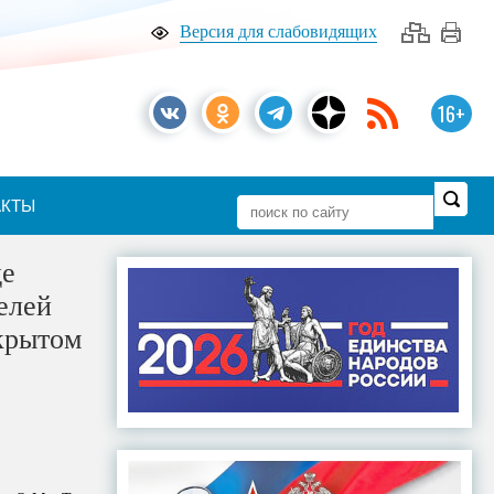
Версия для слабовидящих
16+
АКТЫ
де
елей
крытом