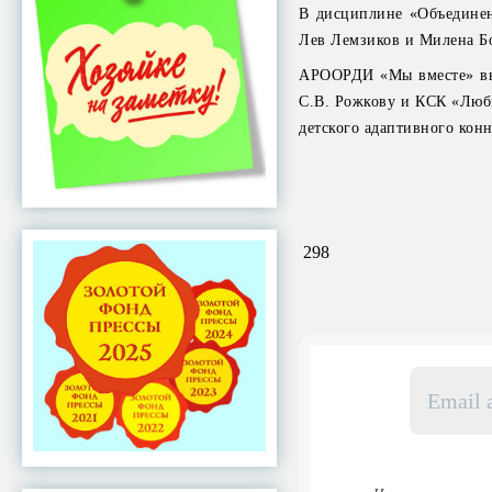
В дисциплине «Объединен
Лев Лемзиков и Милена Бо
АРООРДИ «Мы вместе» выр
С.В. Рожкову и КСК «Люби
детского адаптивного конн
298
Email
адрес
*