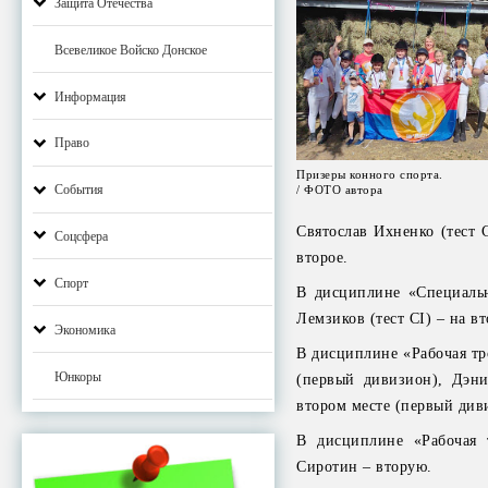
Защита Отечества
Всевеликое Войско Донское
Информация
Право
Призеры конного спорта.
События
/ ФОТО автора
Святослав Ихненко (тест 
Соцсфера
второе.
Спорт
В дисциплине «Специальн
Лемзиков (тест CI) – на в
Экономика
В дисциплине «Рабочая тр
Юнкоры
(первый дивизион), Дэни
втором месте (первый див
В дисциплине «Рабочая 
Сиротин – вторую.