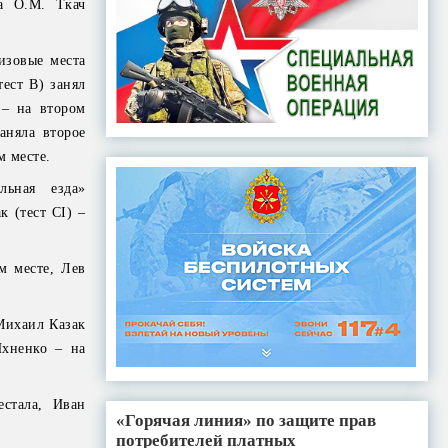
а О.М. Ткач
изовые места
ест В) занял
 – на втором
аняла второе
м месте.
льная езда»
к (тест CI) –
м месте, Лев
Михаил Казак
Ихненко – на
стала, Иван
«Горячая линия» по защите прав
потребителей платных