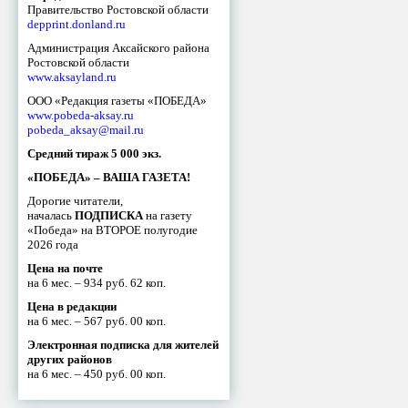
Правительство Ростовской области
depprint.donland.ru
Администрация Аксайского района
Ростовской области
www.aksayland.ru
ООО «Редакция газеты «ПОБЕДА»
www.pobeda-aksay.ru
pobeda_aksay@mail.ru
Средний тираж 5 000 экз.
«ПОБЕДА» – ВАША ГАЗЕТА!
Дорогие читатели,
началась
ПОДПИСКА
на газету
«Победа» на ВТОРОЕ полугодие
2026 года
Цена на почте
на 6 мес. – 934 руб. 62 коп.
Цена в редакции
на 6 мес. – 567 руб. 00 коп.
Электронная подписка для жителей
других районов
на 6 мес. – 450 руб. 00 коп.