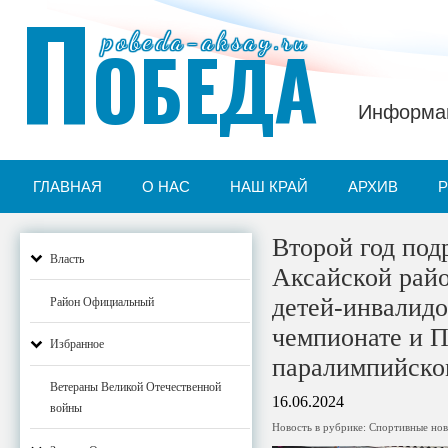
П
pobeda-aksay.ru
ОБЕДА
Информац
ГЛАВНАЯ
О НАС
НАШ КРАЙ
АРХИВ
Второй год под
Власть
Аксайской рай
детей-инвалидо
Район Официальный
чемпионате и П
Избранное
паралимпийско
Ветераны Великой Отечественной
16.06.2024
войны
Новость в рубрике:
Спортивные нов