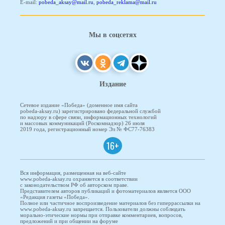
E-mail:
pobeda_aksay@mail.ru
,
pobeda_reklama@mail.ru
Мы в соцсетях
Издание
Сетевое издание «Победа» (доменное имя сайта
pobeda-aksay.ru) зарегистрировано федеральной службой
по надзору в сфере связи, информационных технологий
и массовых коммуникаций (Роскомнадзор) 26 июля
2019 года, регистрационный номер Эл № ФС77-76383
16+
Вся информация, размещенная на веб-сайте
www.pobeda-aksay.ru охраняется в соответствии
с законодательством РФ об авторском праве.
Представителем авторов публикаций и фотоматериалов является ООО
«Редакция газеты «Победа».
Полное или частичное воспроизведение материалов без гиперрассылки на
www.pobeda-aksay.ru запрещается. Пользователи должны соблюдать
морально-этические нормы при отправке комментариев, вопросов,
предложений и при общении на форуме