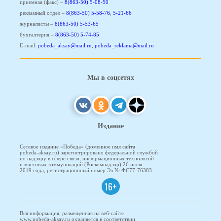
приемная (факс) –
8(863-50) 5-08-50
рекламный отдел –
8(863-50) 5-58-76
,
5-21-66
журналисты –
8(863-50) 5-53-65
бухгалтерия –
8(863-50) 5-74-85
E-mail:
pobeda_aksay@mail.ru
,
pobeda_reklama@mail.ru
Мы в соцсетях
Издание
Сетевое издание «Победа» (доменное имя сайта
pobeda-aksay.ru) зарегистрировано федеральной службой
по надзору в сфере связи, информационных технологий
и массовых коммуникаций (Роскомнадзор) 26 июля
2019 года, регистрационный номер Эл № ФС77-76383
16+
Вся информация, размещенная на веб-сайте
www.pobeda-aksay.ru охраняется в соответствии