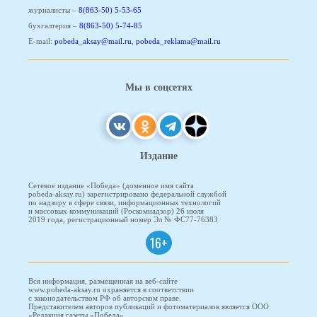
журналисты –
8(863-50) 5-53-65
бухгалтерия –
8(863-50) 5-74-85
E-mail:
pobeda_aksay@mail.ru
,
pobeda_reklama@mail.ru
Мы в соцсетях
Издание
Сетевое издание «Победа» (доменное имя сайта
pobeda-aksay.ru) зарегистрировано федеральной службой
по надзору в сфере связи, информационных технологий
и массовых коммуникаций (Роскомнадзор) 26 июля
2019 года, регистрационный номер Эл № ФС77-76383
16+
Вся информация, размещенная на веб-сайте
www.pobeda-aksay.ru охраняется в соответствии
с законодательством РФ об авторском праве.
Представителем авторов публикаций и фотоматериалов является ООО
«Редакция газеты «Победа».