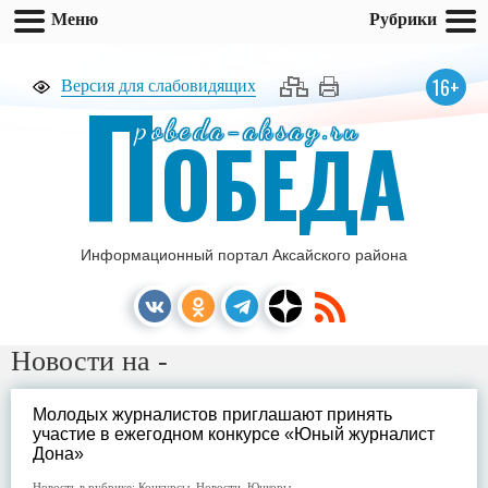
Меню
Рубрики
П
16+
Версия для слабовидящих
pobeda-aksay.ru
ОБЕДА
Информационный портал Аксайского района
Новости на -
Молодых журналистов приглашают принять
участие в ежегодном конкурсе «Юный журналист
Дона»
Новость в рубрике:
Конкурсы
,
Новости
,
Юнкоры