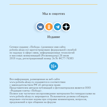
Мы в соцсетях
Издание
Сетевое издание «Победа» (доменное имя сайта
pobeda-aksay.ru) зарегистрировано федеральной службой
по надзору в сфере связи, информационных технологий
и массовых коммуникаций (Роскомнадзор) 26 июля
2019 года, регистрационный номер Эл № ФС77-76383
16+
Вся информация, размещенная на веб-сайте
www.pobeda-aksay.ru охраняется в соответствии
с законодательством РФ об авторском праве.
Представителем авторов публикаций и фотоматериалов является ООО
«Редакция газеты «Победа».
Полное или частичное воспроизведение материалов без гиперрассылки на
www.pobeda-aksay.ru запрещается. Пользователи должны соблюдать
морально-этические нормы при отправке комментариев, вопросов,
предложений и при общении на форуме