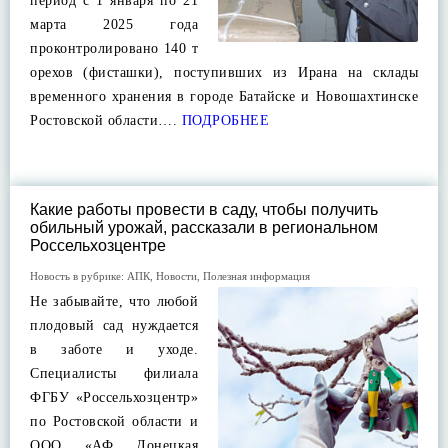
период с 1 января по 21
марта 2025 года
проконтролировано 140 т
орехов (фисташки), поступивших из Ирана на склады
временного хранения в городе Батайске и Новошахтинске
Ростовской области….
ПОДРОБНЕЕ
Какие работы провести в саду, чтобы получить
обильный урожай, рассказали в региональном
Россельхозцентре
Новость в рубрике:
АПК
,
Новости
,
Полезная информация
Не забывайте, что любой
плодовый сад нуждается
в заботе и уходе.
Специалисты филиала
ФГБУ «Россельхозцентр»
по Ростовской области и
ООО «АФ Донецкая