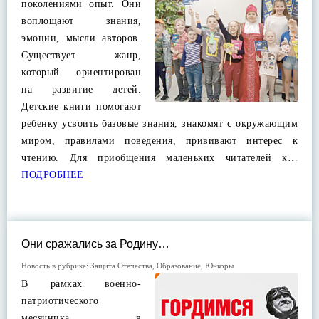
поколениями опыт. Они
воплощают знания,
эмоции, мысли авторов.
Существует жанр,
который ориентирован
на развитие детей.
Детские книги помогают
ребенку усвоить базовые знания, знакомят с окружающим
миром, правилами поведения, прививают интерес к
чтению. Для приобщения маленьких читателей к…
ПОДРОБНЕЕ
Они сражались за Родину…
Новость в рубрике:
Защита Отечества
,
Образование
,
Юнкоры
В рамках военно-
патриотического
месячника в