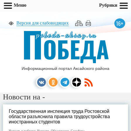
Меню
Рубрики
П
16+
Версия для слабовидящих
pobeda-aksay.ru
ОБЕДА
Информационный портал Аксайского района
Новости на -
Государственная инспекция труда Ростовской
области разъяснила правила трудоустройства
иностранных студентов
Новость в рубрике:
Новости
,
Образование
,
Соцсфера