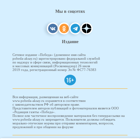
Мы в соцсетях
Издание
Сетевое издание «Победа» (доменное имя сайта
pobeda-aksay.ru) зарегистрировано федеральной службой
по надзору в сфере связи, информационных технологий
и массовых коммуникаций (Роскомнадзор) 26 июля
2019 года, регистрационный номер Эл № ФС77-76383
16+
Вся информация, размещенная на веб-сайте
www.pobeda-aksay.ru охраняется в соответствии
с законодательством РФ об авторском праве.
Представителем авторов публикаций и фотоматериалов является ООО
«Редакция газеты «Победа».
Полное или частичное воспроизведение материалов без гиперрассылки на
www.pobeda-aksay.ru запрещается. Пользователи должны соблюдать
морально-этические нормы при отправке комментариев, вопросов,
предложений и при общении на форуме