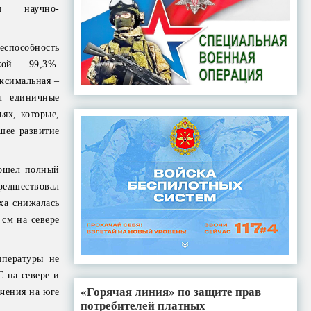
м научно-
еспособность
кой – 99,3%.
ксимальная –
л единичные
ях, которые,
шее развитие
зошел полный
редшествовал
ха снижалась
 см на севере
мпературы не
С на севере и
«Горячая линия» по защите прав
чения на юге
потребителей платных