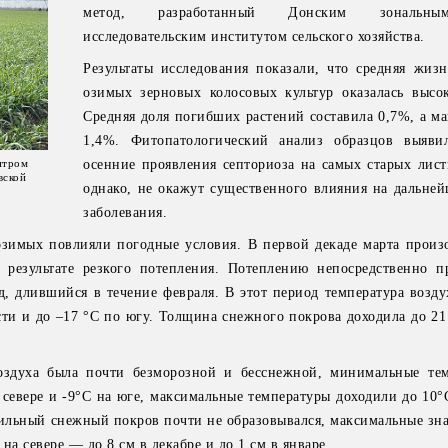
метод, разработанный Донским зональны
исследовательским институтом сельского хозяйства.
Результаты исследования показали, что средняя жизн
озимых зерновых колосовых культур оказалась высо
Средняя доля погибших растений составила 0,7%, а ма
1,4%. Фитопатологический анализ образцов выяви
нтром
осенние проявления септориоза на самых старых листь
вской
однако, не окажут существенного влияния на дальней
заболевания.
озимых повлияли погодные условия. В первой декаде марта прои
 результате резкого потепления. Потеплению непосредственно п
 длившийся в течение февраля. В этот период температура возду
сти и до –17 °С по югу. Толщина снежного покрова доходила до 21
оздуха была почти безморозной и бесснежной, минимальные те
 севере и -9°С на юге, максимальные температуры доходили до 10°
бильный снежный покров почти не образовывался, максимальные зна
 на севере — до 8 см в декабре и до 1 см в январе.