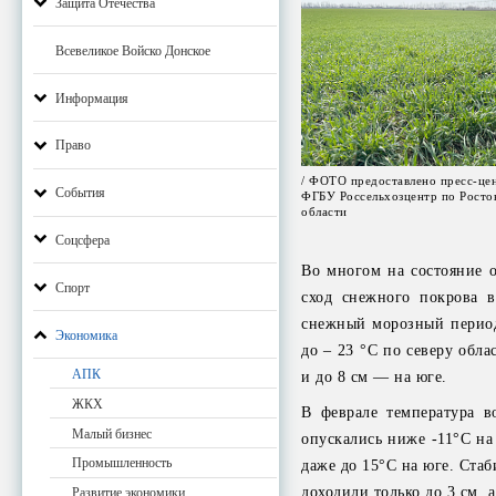
Защита Отечества
Всевеликое Войско Донское
Информация
Право
/ ФОТО предоставлено пресс-це
События
ФГБУ Россельхозцентр по Росто
области
Соцсфера
Во многом на состояние 
Спорт
сход снежного покрова в
снежный морозный период,
Экономика
до – 23 °С по северу обла
АПК
и до 8 см — на юге.
ЖКХ
В феврале температура в
Малый бизнес
опускались ниже -11°С на
Промышленность
даже до 15°С на юге. Ста
доходили только до 3 см, а
Развитие экономики