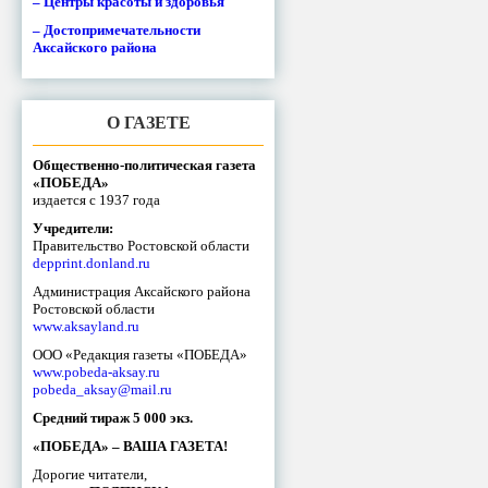
– Центры красоты и здоровья
– Достопримечательности
Аксайского района
О ГАЗЕТЕ
Общественно-политическая газета
«ПОБЕДА»
издается с 1937 года
Учредители:
Правительство Ростовской области
depprint.donland.ru
Администрация Аксайского района
Ростовской области
www.aksayland.ru
ООО «Редакция газеты «ПОБЕДА»
www.pobeda-aksay.ru
pobeda_aksay@mail.ru
Средний тираж 5 000 экз.
«ПОБЕДА» – ВАША ГАЗЕТА!
Дорогие читатели,