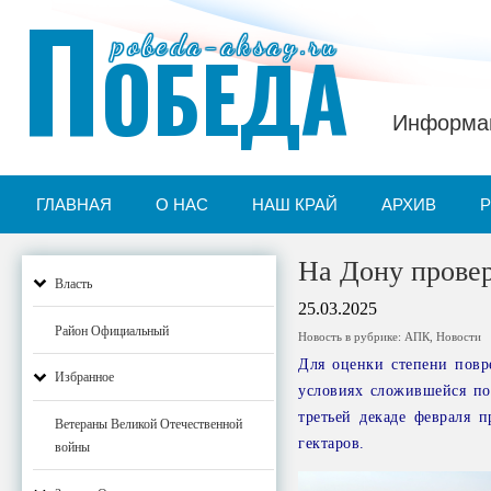
П
pobeda-aksay.ru
ОБЕДА
Информац
ГЛАВНАЯ
О НАС
НАШ КРАЙ
АРХИВ
На Дону провер
Власть
25.03.2025
Район Официальный
Новость в рубрике:
АПК
,
Новости
Для оценки степени повр
Избранное
условиях сложившейся по
третьей декаде февраля 
Ветераны Великой Отечественной
гектаров.
войны