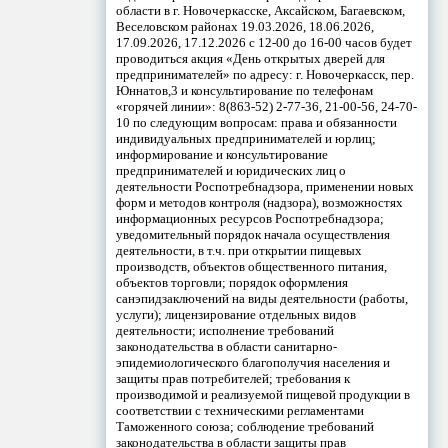
области в г. Новочеркасске, Аксайском, Багаевском,
Веселовском районах 19.03.2026, 18.06.2026,
17.09.2026, 17.12.2026 с 12-00 до 16-00 часов будет
проводиться акция «День открытых дверей для
предпринимателей» по адресу: г. Новочеркасск, пер.
Юннатов,3 и консультирование по телефонам
«горячей линии»: 8(863-52) 2-77-36, 21-00-56, 24-70-
10 по следующим вопросам: права и обязанности
индивидуальных предпринимателей и юрлиц;
информирование и консультирование
предпринимателей и юридических лиц о
деятельности Роспотребнадзора, применении новых
форм и методов контроля (надзора), возможностях
информационных ресурсов Роспотребнадзора;
уведомительный порядок начала осуществления
деятельности, в т.ч. при открытии пищевых
производств, объектов общественного питания,
объектов торговли; порядок оформления
санэпидзаключений на виды деятельности (работы,
услуги); лицензирование отдельных видов
деятельности; исполнение требований
законодательства в области санитарно-
эпидемиологического благополучия населения и
защиты прав потребителей; требования к
производимой и реализуемой пищевой продукции в
соответствии с техническими регламентами
Таможенного союза; соблюдение требований
законодательства в области защиты прав