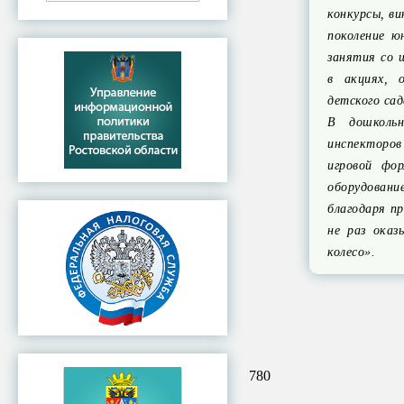
конкурсы, в
поколение ю
занятия со 
в акциях, 
детского сад
В дошкольн
инспекторов
игровой фо
оборудовани
благодаря п
не раз оказ
колесо».
780