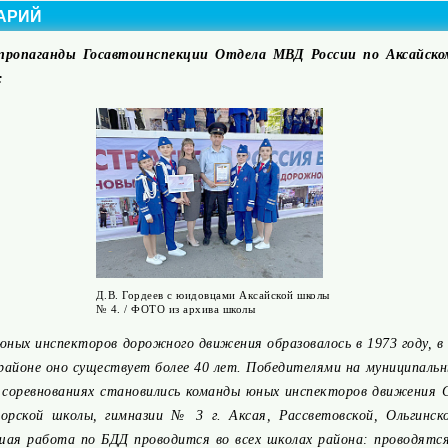
АРИЙ
пропаганды Госавтоинспекции Отдела МВД России по Аксайско
:
Д.В. Гордеев с юидовцами Аксайской школы
№ 4. / ФОТО из архива школы
юных инспекторов дорожного движения образовалось в 1973 году, в
 районе оно существует более 40 лет. Победителями на муниципаль
 соревнованиях становились команды юных инспекторов движения
орской школы, гимназии № 3 г. Аксая, Рассветовской, Ольгинск
ьшая работа по БДД проводится во всех школах района: проводятс