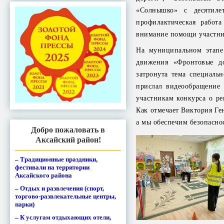
«Солнышко» с десятиле
профилактическая работ
внимание помощи участник
На муниципальном этапе
движения «Фронтовые д
затронута тема специаль
прислал видеообращение
участникам конкурса о р
Как отмечает Виктория Ге
а мы обеспечим безопасно
Добро пожаловать в
Аксайский район!
– Традиционные праздники,
фестивали на территории
Аксайского района
– Отдых и развлечения (спорт,
торгово-развлекательные центры,
парки)
– К услугам отдыхающих отели,