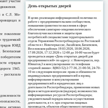
мают участие
День открытых дверей
 движения.
й и С.Л. Мо-
В целях реализации информационной политики по
лировщицах и
работе с предпринимательским сообществом,
повышения грамотности населения в сфере
обеспечения санитарно-эпидемиологического
благополучия населения и защиты прав
ее поколение
потребителей специалистами территориального
о трудоемкий
отдела Управления Роспотребнадзора по Ростовской
области в г. Новочеркасске, Аксайском, Багаевском,
 отрядов ЮИД
Веселовском районах 19.03.2026, 18.06.2026,
. Безопасные
17.09.2026, 17.12.2026 с 12-00 до 16-00 часов будет
проводиться акция «День открытых дверей для
 победителем
предпринимателей» по адресу: г. Новочеркасск, пер.
ости отрядов
Юннатов,3 и консультирование по телефонам
«горячей линии»: 8(863-52) 2-77-36, 21-00-56, 24-70-
дороги 1945.
10 по следующим вопросам: права и обязанности
– рассказала
индивидуальных предпринимателей и юрлиц;
информирование и консультирование
предпринимателей и юридических лиц о
деятельности Роспотребнадзора, применении новых
форм и методов контроля (надзора), возможностях
информационных ресурсов Роспотребнадзора;
едомленности
уведомительный порядок начала осуществления
езопасности,
деятельности, в т.ч. при открытии пищевых
производств, объектов общественного питания,
вцы активно