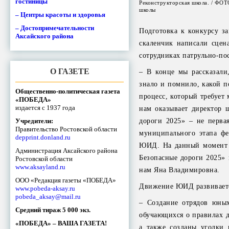
гостиницы
Реконструкторская школа. / ФОТ
школы
– Центры красоты и здоровья
– Достопримечательности
Подготовка к конкурсу за
Аксайского района
скаленчик написали сцен
сотрудниках патрульно-по
О ГАЗЕТЕ
– В конце мы рассказали
знало и помнило, какой п
Общественно-политическая газета
процесс, который требует
«ПОБЕДА»
издается с 1937 года
нам оказывает директор 
Учредители:
дороги 2025» – не перва
Правительство Ростовской области
муниципального этапа фе
depprint.donland.ru
ЮИД. На данный момент м
Администрация Аксайского района
Безопасные дороги 2025» 
Ростовской области
www.aksayland.ru
нам Яна Владимировна.
ООО «Редакция газеты «ПОБЕДА»
Движение ЮИД развиваетс
www.pobeda-aksay.ru
pobeda_aksay@mail.ru
– Создание отрядов юны
Средний тираж 5 000 экз.
обучающихся о правилах д
«ПОБЕДА» – ВАША ГАЗЕТА!
а также созданы уголки