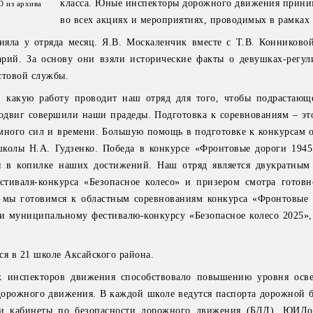
класса. Юные инспекторы дорожного движения прини
О из архива
во всех акциях и мероприятиях, проводимых в рамках
няла у отряда месяц. Я.В. Москаленчик вместе с Т.В. Конниково
арий. За основу они взяли исторические факты о девушках-регу
стовой службы.
, какую работу проводит наш отряд для того, чтобы подрастающ
одвиг совершили наши прадеды. Подготовка к соревнованиям – эт
 много сил и времени. Большую помощь в подготовке к конкурсам
школы Н.А. Гудзенко. Победа в конкурсе «Фронтовые дороги 1945
я в копилке наших достижений. Наш отряд является двукратным
стиваля-конкурса «Безопасное колесо» и призером смотра готовн
ы готовимся к областным соревнованиям конкурса «Фронтовые 
и муниципальному фестивалю-конкурсу «Безопасное колесо 2025», 
я в 21 школе Аксайского района.
х инспекторов движения способствовало повышению уровня осв
орожного движения. В каждой школе ведутся паспорта дорожной б
 и кабинеты по безопасности дорожного движения (БДД). ЮИДо