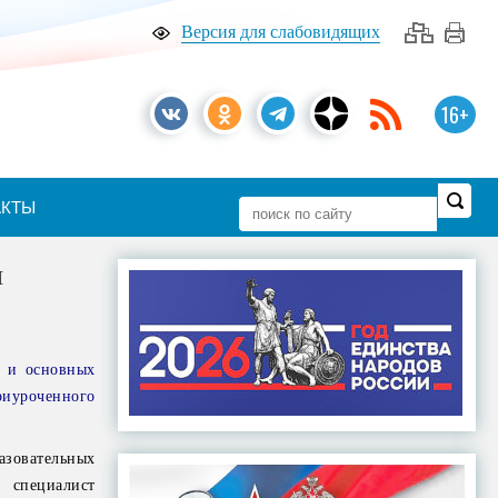
Версия для слабовидящих
16+
АКТЫ
я
х и основных
риуроченного
зовательных
 специалист