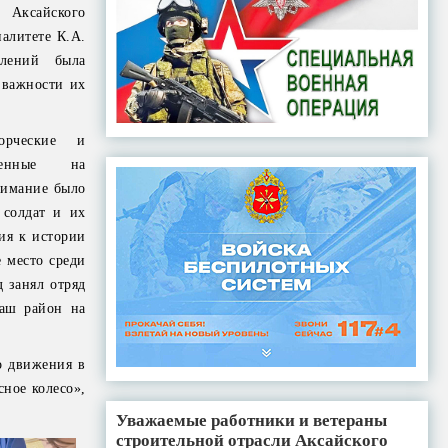
 Аксайского
алитете К.А.
плений была
 важности их
орческие и
вленные на
нимание было
 солдат и их
ия к истории
е место среди
 занял отряд
наш район на
о движения в
сное колесо»,
Уважаемые работники и ветераны
строительной отрасли Аксайского