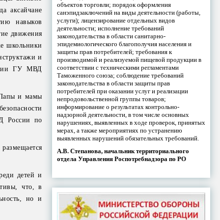
объектов торговли; порядок оформления
да аксайчане
санэпидзаключений на виды деятельности (работы,
услуги); лицензирование отдельных видов
тию навыков
деятельности; исполнение требований
тие движения
законодательства в области санитарно-
эпидемиологического благополучия населения и
же школьники
защиты прав потребителей; требования к
нструктажи и
производимой и реализуемой пищевой продукции в
соответствии с техническими регламентами
кции ГУ МВД
Таможенного союза; соблюдение требований
законодательства в области защиты прав
потребителей при оказании услуг и реализации
 Папы и мамы
непродовольственной группы товаров;
информирование о результатах контрольно-
безопасности
надзорной деятельности, в том числе основных
Д России по
нарушениях, выявленных в ходе проверок, принятых
мерах, а также мероприятиях по устранению
выявленных нарушений обязательных требований.
размещается
А.В. Степанова, начальник территориального
отдела Управления Роспотребнадзора по РО
реди детей и
тивы, что, в
ьность, но и