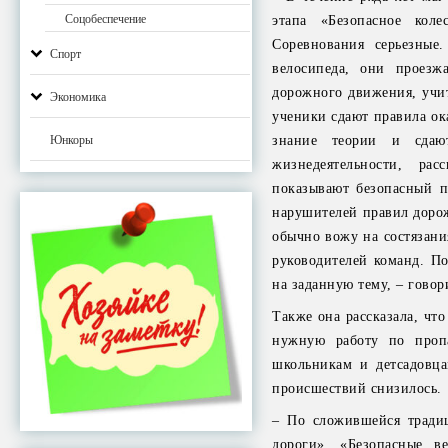
Соцобеспечение
этапа «Безопасное кол
Соревнования серьезные
Спорт
велосипеда, они проезж
дорожного движения, учи
Экономика
ученики сдают правила о
Юнкоры
знание теории и сдаю
жизнедеятельности, рас
показывают безопасный п
нарушителей правил доро
обычно вожу на состязани
руководителей команд. П
на заданную тему, – говор
Также она рассказала, ч
нужную работу по пропа
школьникам и детсадовца
происшествий снизилось.
– По сложившейся тради
дороги», «Безопасные в