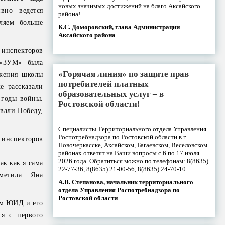
новых значимых достижений на благо Аксайского
вно ведется
района!
ляем больше
К.С. Доморовский, глава Администрации
Аксайского района
 инспекторов
 «ЗУМ» была
«Горячая линия» по защите прав
ижения школы
потребителей платных
 рассказали
образовательных услуг – в
 годы войны.
Ростовской области!
вали Победу,
Специалисты Территориального отдела Управления
Роспотребнадзора по Ростовской области в г.
 инспекторов
Новочеркасске, Аксайском, Багаевском, Веселовском
районах ответят на Ваши вопросы с 6 по 17 июля
2026 года. Обратиться можно по телефонам: 8(8635)
ак как я сама
22-77-36, 8(8635) 21-00-56, 8(8635) 24-70-10.
етила Яна
А.В. Степанова, начальник территориального
отдела Управления Роспотребнадзора по
Ростовской области
ом ЮИД и его
ся с первого