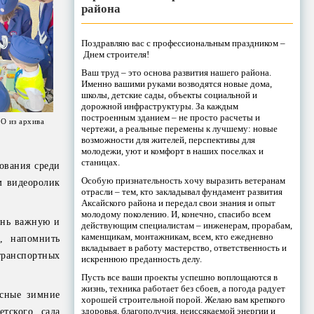
района
Поздравляю вас с профессиональным праздником –
Днем строителя!
Ваш труд – это основа развития нашего района.
Именно вашими руками возводятся новые дома,
школы, детские сады, объекты социальной и
дорожной инфраструктуры. За каждым
построенным зданием – не просто расчеты и
О из архива
чертежи, а реальные перемены к лучшему: новые
возможности для жителей, перспективы для
молодежи, уют и комфорт в наших поселках и
станицах.
нования среди
Особую признательность хочу выразить ветеранам
м видеоролик
отрасли – тем, кто закладывал фундамент развития
Аксайского района и передал свои знания и опыт
молодому поколению. И, конечно, спасибо всем
ень важную и
действующим специалистам – инженерам, прорабам,
каменщикам, монтажникам, всем, кто ежедневно
, напомнить
вкладывает в работу мастерство, ответственность и
транспортных
искреннюю преданность делу.
Пусть все ваши проекты успешно воплощаются в
жизнь, техника работает без сбоев, а погода радует
асные зимние
хорошей строительной порой. Желаю вам крепкого
здоровья, благополучия, неиссякаемой энергии и
тского сада