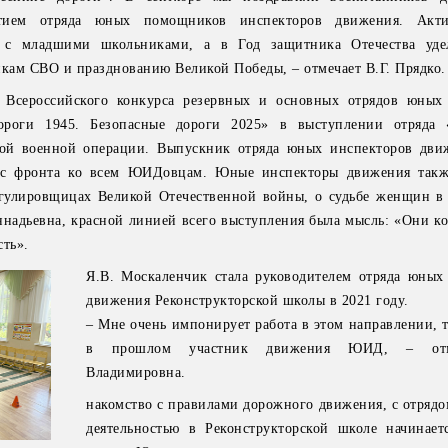
тием отряда юных помощников инспекторов движения. Акти
а с младшими школьниками, а в Год защитника Отечества уде
ам СВО и празднованию Великой Победы, – отмечает В.Г. Прядко.
 Всероссийского конкурса резервных и основных отрядов юных
ороги 1945. Безопасные дороги 2025» в выступлении отряда
ной военной операции. Выпускник отряда юных инспекторов дв
 с фронта ко всем ЮИДовцам. Юные инспекторы движения также
егулировщицах Великой Отечественной войны, о судьбе женщин в
ннадьевна, красной линией всего выступления была мысль: «Они ко
сть».
Я.В. Москаленчик стала руководителем отряда юных
движения Реконструкторской школы в 2021 году.
– Мне очень импонирует работа в этом направлении, т
в прошлом участник движения ЮИД, – отм
Владимировна.
накомство с правилами дорожного движения, с отряд
деятельностью в Реконструкторской школе начинает