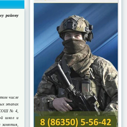
му району
 том числе
ных этапах
 СОШ № 4,
ой школ и
я занятия,