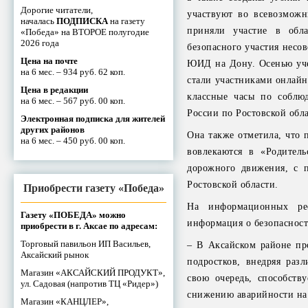
Дорогие читатели,
участвуют во всевозможн
началась
ПОДПИСКА
на газету
приняли участие в обла
«Победа» на ВТОРОЕ полугодие
2026 года
безопасного участия несо
Цена на почте
ЮИД на Дону. Осенью уче
на 6 мес. – 934 руб. 62 коп.
стали участниками онлайн
Цена в редакции
классные часы по соблю
на 6 мес. – 567 руб. 00 коп.
России по Ростовской обла
Электронная подписка для жителей
других районов
Она также отметила, что 
на 6 мес. – 450 руб. 00 коп.
вовлекаются в «Родитель
дорожного движения, с 
Ростовской области.
Приобрести газету «Победа»
На информационных рес
Газету «ПОБЕДА» можно
информация о безопаснос
приобрести в г. Аксае по адресам:
Торговый павильон ИП Васильев,
– В Аксайском районе пр
Аксайский рынок
подростков, внедряя раз
Магазин «АКСАЙСКИЙ ПРОДУКТ»,
свою очередь, способств
ул. Садовая (напротив ТЦ «Ридер»)
снижению аварийности на 
Магазин «КАНЦЛЕР»,