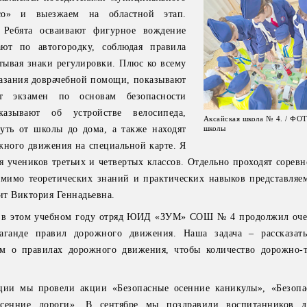
есо» и выезжаем на областной этап.
. Ребята осваивают фигурное вождение
ают по автогородку, соблюдая правила
тывая знаки регулировки. Плюс ко всему
казания доврачебной помощи, показывают
т экзамен по основам безопасности
сказывают об устройстве велосипеда,
Аксайская школа № 4. / ФОТ
уть от школы до дома, а также находят
школы
жного движения на специальной карте. Я
я учеников третьих и четвертых классов. Отдельно проходят сорев
омимо теоретических знаний и практических навыков представляе
ит Виктория Геннадьевна.
то в этом учебном году отряд ЮИД «ЗУМ» СОШ № 4 продолжил оч
ганде правил дорожного движения. Наша задача – рассказать
м о правилах дорожного движения, чтобы количество дорожно-
ции мы провели акции «Безопасные осенние каникулы», «Безоп
есенние дороги». В сентябре мы поздравили воспитанников де