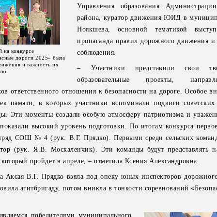
Управления образования Администрации
района, куратор движения ЮИД в муницип
Ноякшева, основной тематикой высту
пропаганда правил дорожного движения и
 на конкурсе
соблюдения.
асные дороги 2025» была
вижения и важность их
– Участники представили свои тв
сян
образовательные проекты, напра
ов ответственного отношения к безопасности на дороге. Особое в
ек памяти, в которых участники вспоминали подвиги советских
ды. Эти моменты создали особую атмосферу патриотизма и уважен
а показали высокий уровень подготовки. По итогам конкурса перво
тряд СОШ № 4 (рук. В.Г. Прядко). Первыми среди сельских команд
р (рук. Я.В. Москаленчик). Эти команды будут представлять 
 который пройдет в апреле, – отметила Ксения Александровна.
а Аксая В.Г. Прядко взяла под опеку юных инспекторов дорожног
товила агитбригаду, потом вникла в тонкости соревнований «Безопа
 являемся победителями муниципального