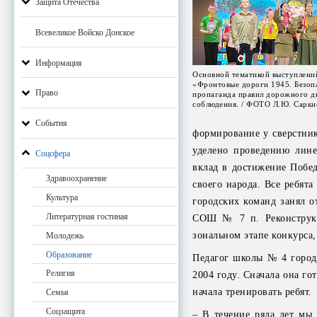
Защита Отечества
Всевеликое Войско Донское
Информация
Основной тематикой выступлений
«Фронтовые дороги 1945. Безоп
Право
пропаганда правил дорожного д
соблюдения. / ФОТО Л.Ю. Сарки
События
формирование у сверстник
уделено проведению лине
Соцсфера
вклад в достижение Побе
Здравоохранение
своего народа. Все ребят
Культура
городских команд занял о
Литературная гостиная
СОШ № 7 п. Реконструкто
зональном этапе конкурса,
Молодежь
Образование
Педагог школы № 4 город
Религия
2004 году. Сначала она го
начала тренировать ребят.
Семья
Соцзащита
– В течение ряда лет мы