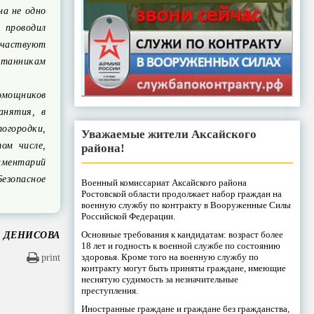
на не одно
 проводил
участвуют
итанникам
мощников
анятия, в
огородки,
Уважаемые жители Аксайского
ом числе,
района!
аментарий
езопасное
Военный комиссариат Аксайского района
Ростовской области продолжает набор граждан на
военную службу по контракту в Вооруженные Силы
Российской Федерации.
Основные требования к кандидатам: возраст более
я ДЕНИСОВА
18 лет и годность к военной службе по состоянию
здоровья. Кроме того на военную службу по
print
контракту могут быть приняты граждане, имеющие
неснятую судимость за незначительные
преступления.
Иностранные граждане и граждане без гражданства,