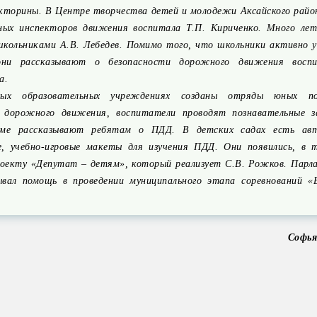
икторины. В Центре творчества детей и молодежи Аксайского райо
ных инспекторов движения воспитала Т.П. Кириченко. Много лет
школьниками А.В. Лебедев. Помимо того, что школьники активно 
они рассказывают о безопасности дорожного движения восп
а.
ых образовательных учреждениях созданы отряды юных по
 дорожного движения, воспитатели проводят познавательные з
рме рассказывают ребятам о ПДД. В детских садах есть авт
е, учебно-игровые макеты для изучения ПДД. Они появились, в т
роекту «Депутат – детям», который реализует С.В. Рожков. Парл
ывал помощь в проведении муниципального этапа соревнований «Б
Софь