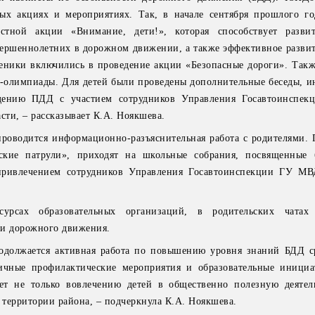
ых акциях и мероприятиях. Так, в начале сентября прошлого го
стной акции «Внимание, дети!», которая способствует разви
вершеннолетних в дорожном движении, а также эффективное разви
ники включились в проведение акции «Безопасные дороги». Так
-олимпиады. Для детей были проведены дополнительные беседы, и
дению ПДД с участием сотрудников Управления Госавтоинспе
сти, – рассказывает К.А. Ноякшева.
проводится информационно-разъяснительная работа с родителями.
ские патрули», приходят на школьные собрания, посвященные 
привлечением сотрудников Управления Госавтоинспекции ГУ МВ
урсах образовательных организаций, в родительских чатах 
ти дорожного движения.
одолжается активная работа по повышению уровня знаний БДД с
личные профилактические мероприятия и образовательные инициа
ует не только вовлечению детей в общественно полезную деятел
территории района, – подчеркнула К.А. Ноякшева.