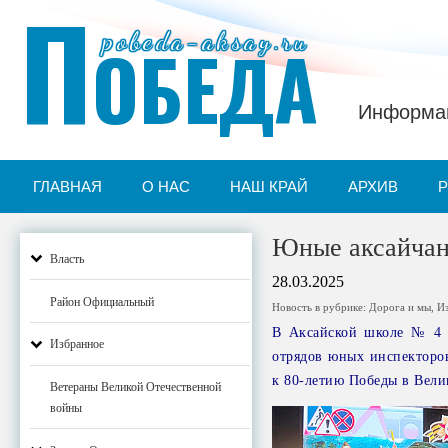
П
pobeda-aksay.ru
ОБЕДА
Информац
ГЛАВНАЯ
О НАС
НАШ КРАЙ
АРХИВ
Юные аксайчан
Власть
28.03.2025
Район Официальный
Новость в рубрике:
Дорога и мы
,
И
В Аксайской школе № 4 
Избранное
отрядов юных инспекторо
к 80-летию Победы в Вели
Ветераны Великой Отечественной
войны