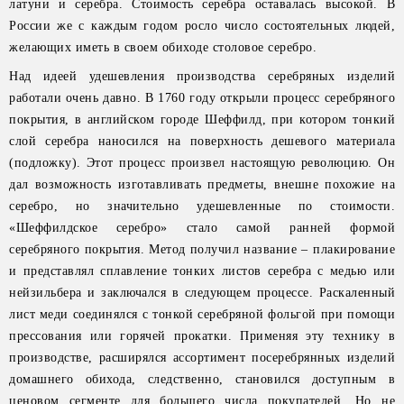
латуни и серебра. Стоимость серебра оставалась высокой. В
России же с каждым годом росло число состоятельных людей,
желающих иметь в своем обиходе столовое серебро.
Над идеей удешевления производства серебряных изделий
работали очень давно. В 1760 году открыли процесс серебряного
покрытия, в английском городе Шеффилд, при котором тонкий
слой серебра наносился на поверхность дешевого материала
(подложку). Этот процесс произвел настоящую революцию. Он
дал возможность изготавливать предметы, внешне похожие на
серебро, но значительно удешевленные по стоимости.
«Шеффилдское серебро» стало самой ранней формой
серебряного покрытия. Метод получил название – плакирование
и представлял сплавление тонких листов серебра с медью или
нейзильбера и заключался в следующем процессе. Раскаленный
лист меди соединялся с тонкой серебряной фольгой при помощи
прессования или горячей прокатки. Применяя эту технику в
производстве, расширялся ассортимент посеребрянных изделий
домашнего обихода, следственно, становился доступным в
ценовом сегменте для большего числа покупателей. Но не