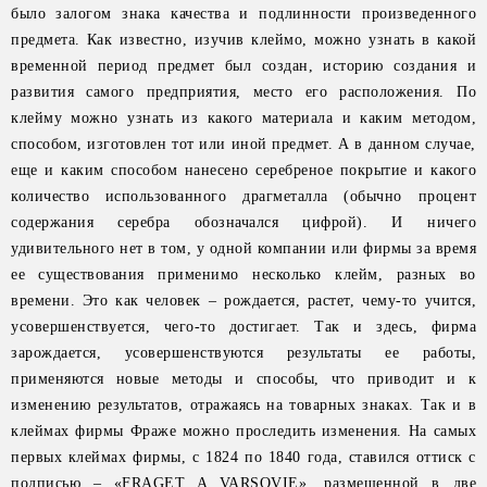
было залогом знака качества и подлинности произведенного
предмета. Как известно, изучив клеймо, можно узнать в какой
временной период предмет был создан, историю создания и
развития самого предприятия, место его расположения. По
клейму можно узнать из какого материала и каким методом,
способом, изготовлен тот или иной предмет. А в данном случае,
еще и каким способом нанесено серебреное покрытие и какого
количество использованного драгметалла (обычно процент
содержания серебра обозначался цифрой). И ничего
удивительного нет в том, у одной компании или фирмы за время
ее существования применимо несколько клейм, разных во
времени. Это как человек – рождается, растет, чему-то учится,
усовершенствуется, чего-то достигает. Так и здесь, фирма
зарождается, усовершенствуются результаты ее работы,
применяются новые методы и способы, что приводит и к
изменению результатов, отражаясь на товарных знаках. Так и в
клеймах фирмы Фраже можно проследить изменения. На самых
первых клеймах фирмы, с 1824 по 1840 года, ставился оттиск с
подписью – «FRAGET A VARSOVIE», размещенной в две