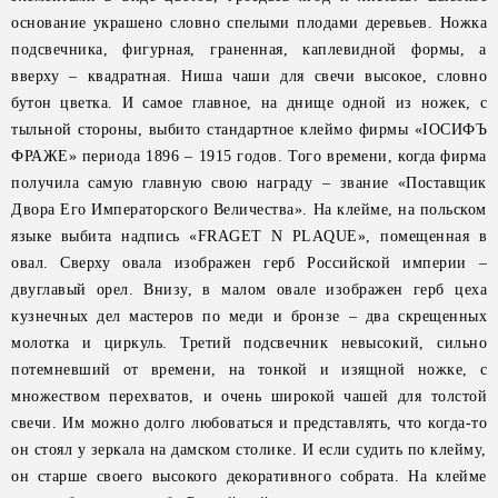
основание украшено словно спелыми плодами деревьев. Ножка
подсвечника, фигурная, граненная, каплевидной формы, а
вверху – квадратная. Ниша чаши для свечи высокое, словно
бутон цветка. И самое главное, на днище одной из ножек, с
тыльной стороны, выбито стандартное клеймо фирмы «IОСИФЪ
ФРАЖЕ» периода 1896 – 1915 годов. Того времени, когда фирма
получила самую главную свою награду – звание «Поставщик
Двора Его Императорского Величества». На клейме, на польском
языке выбита надпись «FRAGET N PLAQUE», помещенная в
овал. Сверху овала изображен герб Российской империи –
двуглавый орел. Внизу, в малом овале изображен герб цеха
кузнечных дел мастеров по меди и бронзе – два скрещенных
молотка и циркуль. Третий подсвечник невысокий, сильно
потемневший от времени, на тонкой и изящной ножке, с
множеством перехватов, и очень широкой чашей для толстой
свечи. Им можно долго любоваться и представлять, что когда-то
он стоял у зеркала на дамском столике. И если судить по клейму,
он старше своего высокого декоративного собрата. На клейме