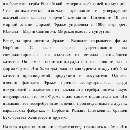
изображение герба Российской империи всей своей продукции.
Что автоматически означало признание и утверждение
высочайшего качества изделий компании. Последние 10 лет
мирной жизни фирмой Фраже управляла с 1906 года дочь
Юлиана – Мария Святополк-Мирская вместе с супругом.
Вслед за предприятием Фраже в Варшаве открывается фирма
Норблин. С начала своего существования она
специализировалась на изделиях из металла высочайшего
качества. Она имела такие же награды и такое влияние, как и
фирма Фраже. Это были два главных конкурента между собой за
качество производимой продукции и покупателя. Однако,
именно фамилия Фраже прочно ассоциировалась среди
покупателей с изделиями из накладного серебра, имела такую
популярность, что имя Фраже стало словом нарицательным. Им
называют все посеребренные изделия, произведенным на других
варшавских фабриках – Норблин, Романа Плевкевича, братьев
Бух, братьев Хеннеберг и других.
На всех изделиях компании Фраже всегда ставились клейма. Это