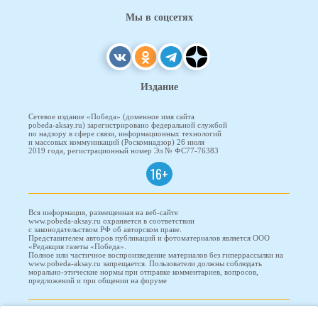
Мы в соцсетях
Издание
Сетевое издание «Победа» (доменное имя сайта
pobeda-aksay.ru) зарегистрировано федеральной службой
по надзору в сфере связи, информационных технологий
и массовых коммуникаций (Роскомнадзор) 26 июля
2019 года, регистрационный номер Эл № ФС77-76383
16+
Вся информация, размещенная на веб-сайте
www.pobeda-aksay.ru охраняется в соответствии
с законодательством РФ об авторском праве.
Представителем авторов публикаций и фотоматериалов является ООО
«Редакция газеты «Победа».
Полное или частичное воспроизведение материалов без гиперрассылки на
www.pobeda-aksay.ru запрещается. Пользователи должны соблюдать
морально-этические нормы при отправке комментариев, вопросов,
предложений и при общении на форуме
ПОБЕДА © 2010-2026