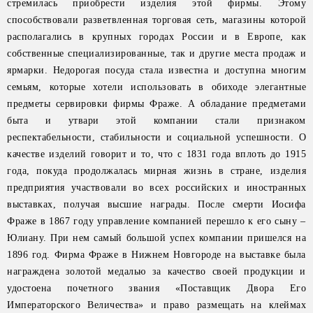
стремилась приобрести изделия этой фирмы. Этому
способствовали разветвленная торговая сеть, магазины которой
располагались в крупных городах России и в Европе, как
собственные специализированные, так и другие места продаж и
ярмарки. Недорогая посуда стала известна и доступна многим
семьям, которые хотели использовать в обиходе элегантные
предметы сервировки фирмы Фраже. А обладание предметами
быта и утвари этой компании стали признаком
респектабельности, стабильности и социальной успешности. О
качестве изделий говорит и то, что с 1831 года вплоть до 1915
года, покуда продолжалась мирная жизнь в стране, изделия
предприятия участвовали во всех российских и иностранных
выставках, получая высшие награды. После смерти Иосифа
Фраже в 1867 году управление компанией перешло к его сыну –
Юлиану. При нем самый большой успех компании пришелся на
1896 год. Фирма Фраже в Нижнем Новгороде на выставке была
награждена золотой медалью за качество своей продукции и
удостоена почетного звания «Поставщик Двора Его
Императорского Величества» и право размещать на клеймах