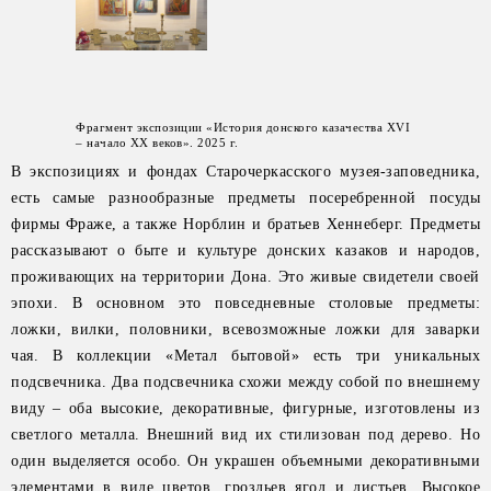
Фрагмент экспозиции «История донского казачества XVI
– начало XX веков». 2025 г.
В экспозициях и фондах Старочеркасского музея-заповедника,
есть самые разнообразные предметы посеребренной посуды
фирмы Фраже, а также Норблин и братьев Хеннеберг. Предметы
рассказывают о быте и культуре донских казаков и народов,
проживающих на территории Дона. Это живые свидетели своей
эпохи. В основном это повседневные столовые предметы:
ложки, вилки, половники, всевозможные ложки для заварки
чая. В коллекции «Метал бытовой» есть три уникальных
подсвечника. Два подсвечника схожи между собой по внешнему
виду – оба высокие, декоративные, фигурные, изготовлены из
светлого металла. Внешний вид их стилизован под дерево. Но
один выделяется особо. Он украшен объемными декоративными
элементами в виде цветов, гроздьев ягод и листьев. Высокое