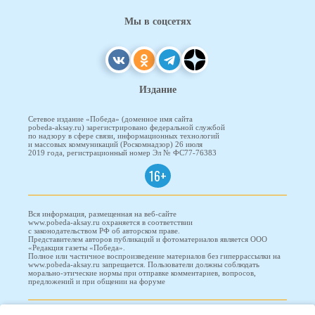
Мы в соцсетях
Издание
Сетевое издание «Победа» (доменное имя сайта
pobeda-aksay.ru) зарегистрировано федеральной службой
по надзору в сфере связи, информационных технологий
и массовых коммуникаций (Роскомнадзор) 26 июля
2019 года, регистрационный номер Эл № ФС77-76383
16+
Вся информация, размещенная на веб-сайте
www.pobeda-aksay.ru охраняется в соответствии
с законодательством РФ об авторском праве.
Представителем авторов публикаций и фотоматериалов является ООО
«Редакция газеты «Победа».
Полное или частичное воспроизведение материалов без гиперрассылки на
www.pobeda-aksay.ru запрещается. Пользователи должны соблюдать
морально-этические нормы при отправке комментариев, вопросов,
предложений и при общении на форуме