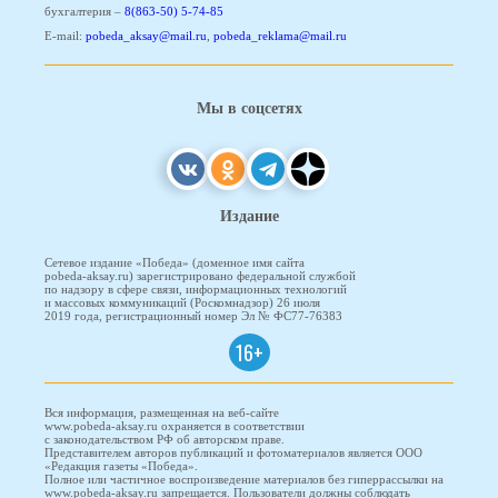
бухгалтерия –
8(863-50) 5-74-85
E-mail:
pobeda_aksay@mail.ru
,
pobeda_reklama@mail.ru
Мы в соцсетях
Издание
Сетевое издание «Победа» (доменное имя сайта
pobeda-aksay.ru) зарегистрировано федеральной службой
по надзору в сфере связи, информационных технологий
и массовых коммуникаций (Роскомнадзор) 26 июля
2019 года, регистрационный номер Эл № ФС77-76383
16+
Вся информация, размещенная на веб-сайте
www.pobeda-aksay.ru охраняется в соответствии
с законодательством РФ об авторском праве.
Представителем авторов публикаций и фотоматериалов является ООО
«Редакция газеты «Победа».
Полное или частичное воспроизведение материалов без гиперрассылки на
www.pobeda-aksay.ru запрещается. Пользователи должны соблюдать