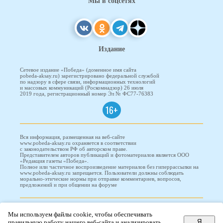
Мы в соцсетях
Издание
Сетевое издание «Победа» (доменное имя сайта
pobeda-aksay.ru) зарегистрировано федеральной службой
по надзору в сфере связи, информационных технологий
и массовых коммуникаций (Роскомнадзор) 26 июля
2019 года, регистрационный номер Эл № ФС77-76383
16+
Вся информация, размещенная на веб-сайте
www.pobeda-aksay.ru охраняется в соответствии
с законодательством РФ об авторском праве.
Представителем авторов публикаций и фотоматериалов является ООО
«Редакция газеты «Победа».
Полное или частичное воспроизведение материалов без гиперрассылки на
www.pobeda-aksay.ru запрещается. Пользователи должны соблюдать
морально-этические нормы при отправке комментариев, вопросов,
предложений и при общении на форуме
ПОБЕДА © 2010-2026
Мы используем файлы cookie, чтобы обеспечивать
Я
правильную работу нашего веб-сайта и анализировать