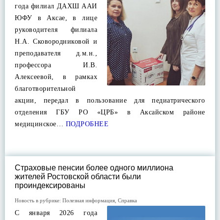
года филиал ДАХШ ААИ
ЮФУ в Аксае, в лице
руководителя филиала
Н.А. Сковородниковой и
преподавателя д.м.н.,
профессора И.В.
Алексеевой, в рамках
благотворительной
акции, передал в пользование для педиатрического
отделения ГБУ РО «ЦРБ» в Аксайском районе
медицинское…
ПОДРОБНЕЕ
Cтраховые пенсии более одного миллиона
жителей Ростовской области были
проиндексированы
Новость в рубрике:
Полезная информация
,
Справка
C января 2026 года