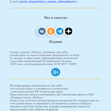
E-mail:
pobeda_aksay@mail.ru
,
pobeda_reklama@mail.ru
Мы в соцсетях
Издание
Сетевое издание «Победа» (доменное имя сайта
pobeda-aksay.ru) зарегистрировано федеральной службой
по надзору в сфере связи, информационных технологий
и массовых коммуникаций (Роскомнадзор) 26 июля
2019 года, регистрационный номер Эл № ФС77-76383
16+
Вся информация, размещенная на веб-сайте
www.pobeda-aksay.ru охраняется в соответствии
с законодательством РФ об авторском праве.
Представителем авторов публикаций и фотоматериалов является ООО
«Редакция газеты «Победа».
Полное или частичное воспроизведение материалов без гиперрассылки на
www.pobeda-aksay.ru запрещается. Пользователи должны соблюдать
морально-этические нормы при отправке комментариев, вопросов,
предложений и при общении на форуме