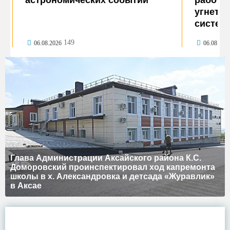
астрономических событий
работе
угнетае
систем
149
06.08.2026
06.08.202
лава Администрации Аксайского района К.С.
оморовский проинспектировал ход капремонта
колы в х. Александровка и детсада «Журавлик»
И
 Аксае
А