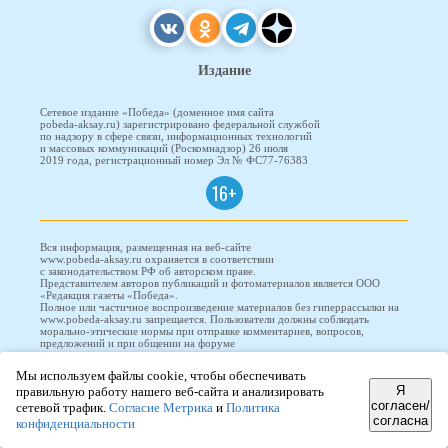
Издание
Сетевое издание «Победа» (доменное имя сайта
pobeda-aksay.ru) зарегистрировано федеральной службой
по надзору в сфере связи, информационных технологий
и массовых коммуникаций (Роскомнадзор) 26 июля
2019 года, регистрационный номер Эл № ФС77-76383
16+
Вся информация, размещенная на веб-сайте
www.pobeda-aksay.ru охраняется в соответствии
с законодательством РФ об авторском праве.
Представителем авторов публикаций и фотоматериалов является ООО
«Редакция газеты «Победа».
Полное или частичное воспроизведение материалов без гиперрассылки на
www.pobeda-aksay.ru запрещается. Пользователи должны соблюдать
морально-этические нормы при отправке комментариев, вопросов,
предложений и при общении на форуме
Мы используем файлы cookie, чтобы обеспечивать
ПОБЕДА © 2010-2026
Я
правильную работу нашего веб-сайта и анализировать
согласен/
сетевой трафик.
Согласие Метрика
и
Политика
согласна
конфиденциальности
Редизайн и доработка сайта -
ООО "Проводник"