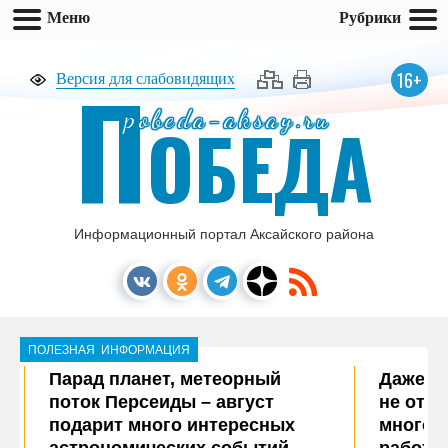
Меню
Рубрики
П
16+
Версия для слабовидящих
pobeda-aksay.ru
ОБЕДА
Информационный портал Аксайского района
ПОЛЕЗНАЯ ИНФОРМАЦИЯ
Парад планет, метеорный
Даже в
поток Персеиды – август
не отм
подарит много интересных
многоч