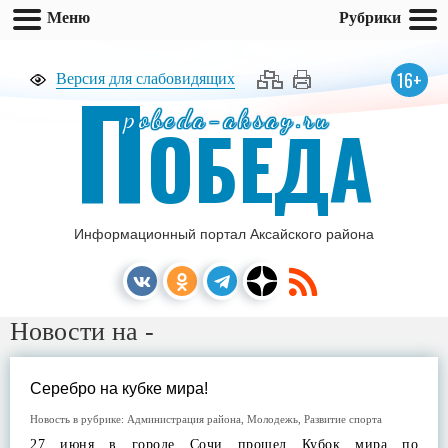
Меню
Рубрики
П
16+
Версия для слабовидящих
pobeda-aksay.ru
ОБЕДА
Информационный портал Аксайского района
Новости на -
Серебро на кубке мира!
Новость в рубрике:
Администрация района
,
Молодежь
,
Развитие спорта
27 июня в городе Сочи прошел Кубок мира по