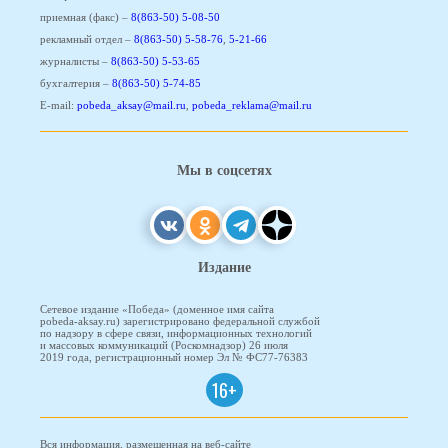
приемная (факс) –
8(863-50) 5-08-50
рекламный отдел –
8(863-50) 5-58-76
,
5-21-66
журналисты –
8(863-50) 5-53-65
бухгалтерия –
8(863-50) 5-74-85
E-mail:
pobeda_aksay@mail.ru
,
pobeda_reklama@mail.ru
Мы в соцсетях
Издание
Сетевое издание «Победа» (доменное имя сайта
pobeda-aksay.ru) зарегистрировано федеральной службой
по надзору в сфере связи, информационных технологий
и массовых коммуникаций (Роскомнадзор) 26 июля
2019 года, регистрационный номер Эл № ФС77-76383
16+
Вся информация, размещенная на веб-сайте