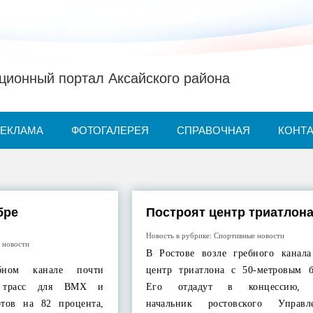
ионный портал Аксайского района
РЕКЛАМА
ФОТОГАЛЕРЕЯ
СПРАВОЧНАЯ
КОНТ
бре
Построят центр триатлон
Новость в рубрике:
Спортивные новости
 новости
В Ростове возле гребного канала
бном канале почти
центр триатлона с 50-метровым б
с трасс для BMX и
Его отдадут в концессию, р
отов на 82 процента,
начальник ростовского Управ