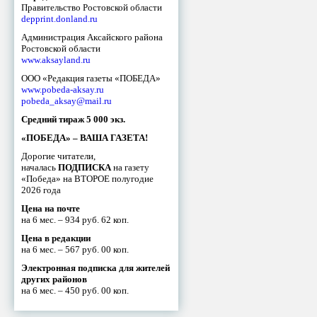
Правительство Ростовской области
depprint.donland.ru
Администрация Аксайского района
Ростовской области
www.aksayland.ru
ООО «Редакция газеты «ПОБЕДА»
www.pobeda-aksay.ru
pobeda_aksay@mail.ru
Средний тираж 5 000 экз.
«ПОБЕДА» – ВАША ГАЗЕТА!
Дорогие читатели,
началась
ПОДПИСКА
на газету
«Победа» на ВТОРОЕ полугодие
2026 года
Цена на почте
на 6 мес. – 934 руб. 62 коп.
Цена в редакции
на 6 мес. – 567 руб. 00 коп.
Электронная подписка для жителей
других районов
на 6 мес. – 450 руб. 00 коп.