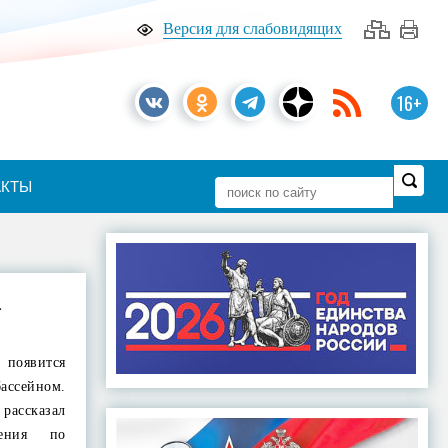
Версия для слабовидящих
16+
АКТЫ
а
 появится
ассейном.
ассказал
ления по