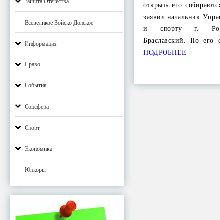
Защита Отечества
открыть его собираютс
заявил начальник Упра
Всевеликое Войско Донское
и спорту г. Рост
Браславский. По его 
Информация
ПОДРОБНЕЕ
Право
События
Соцсфера
Спорт
Экономика
Юнкоры