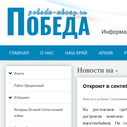
П
pobeda-aksay.ru
ОБЕДА
Информац
ГЛАВНАЯ
О НАС
НАШ КРАЙ
АРХИВ
Новости на -
Власть
Откроют в сентя
Район Официальный
Избранное
Новость в рубрике:
Спортивные
На ростовском гре
Ветераны Великой Отечественной
войны
достроили комплек
маунтинбайков. Он г