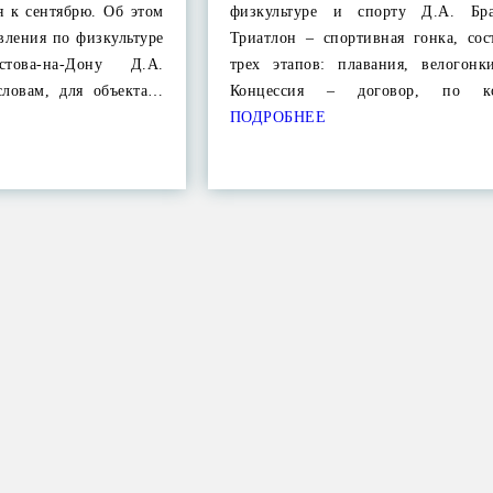
я к сентябрю. Об этом
физкультуре и спорту Д.А. Бра
вления по физкультуре
Триатлон – спортивная гонка, сос
ова-на-Дону Д.А.
трех этапов: плавания, велогонк
словам, для объекта…
Концессия – договор, по к
ПОДРОБНЕЕ