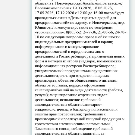
области в г. Новочеркасске, Аксайском, Багаевском,
Веселовском районах 19.03.2026, 18.06.2026,
17.09.2026, 17.12.2026 с 12-00 до 16-00 часов будет
проводиться акция «День открытых дверей для
предпринимателей» по адресу: г. Новочеркасск, пер.
Юннатов,3 и консультирование по телефонам
«горячей линии»: 8(863-52) 2-77-36, 21-00-56, 24-70-
10 по следующим вопросам: права и обязанности
индивидуальных предпринимателей и юрлиц;
информирование и консультирование
предпринимателей и юридических лиц о
деятельности Роспотребнадзора, применении новых
форм и методов контроля (надзора), возможностях
информационных ресурсов Роспотребнадзора;
уведомительный порядок начала осуществления
деятельности, в т.ч. при открытии пищевых
производств, объектов общественного питания,
объектов торговли; порядок оформления
санэпидзаключений на виды деятельности (работы,
услуги); лицензирование отдельных видов
деятельности; исполнение требований
законодательства в области санитарно-
эпидемиологического благополучия населения и
защиты прав потребителей; требования к
производимой и реализуемой пищевой продукции в
соответствии с техническими регламентами
Таможенного союза; соблюдение требований
законодательства в области защиты прав